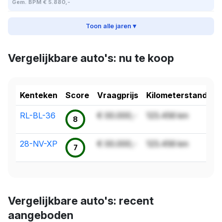
Gem. BPM € 5.880,-
Toon alle jaren ▾
Vergelijkbare auto's: nu te koop
Kenteken
Score
Vraagprijs
Kilometerstand
RL-BL-36
€ 00.000,-
123.456 km
8
28-NV-XP
€ 00.000,-
123.456 km
7
Vergelijkbare auto's: recent
aangeboden