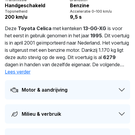
Handgeschakeld
Benzine
Topsnelheid
Acceleratie 0–100 km/u
200 km/u
9,5 s
Deze
Toyota Celica
met kenteken
13-GG-XG
is voor
het eerst in gebruik genomen in het jaar
1995
. Dit voertuig
is in april 2001 geïmporteerd naar Nederland. Het voertuig
is uitgerust met een benzine motor. Dankzij 1.170 kg ligt
deze auto stevig op de weg. Dit voertuig is al
6279
dagen in handen van dezelfde eigenaar. De volgende
APK-keuring staat gepland voor 21-10-2015. De auto
Lees verder
heeft sinds de registratie 1 keer van eigenaar gewisseld.
Motor & aandrijving
Milieu & verbruik