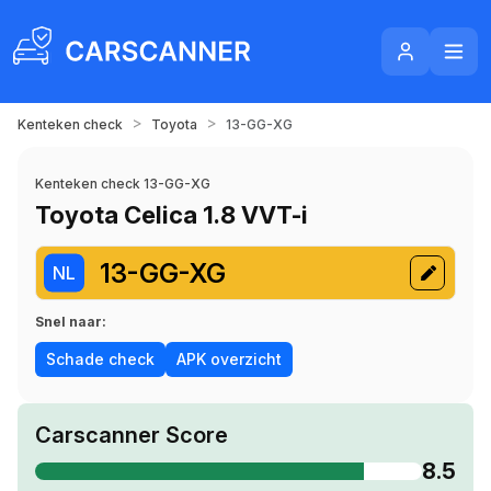
>
>
Kenteken check
Toyota
13-GG-XG
Kenteken check 13-GG-XG
Toyota Celica 1.8 VVT-i
13-GG-XG
NL
Snel naar:
Schade check
APK overzicht
Carscanner Score
8.5