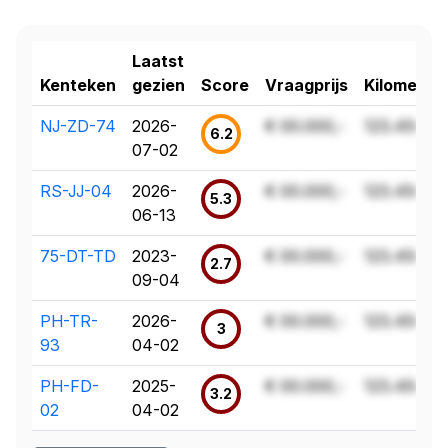
Laatst
Kenteken
gezien
Score
Vraagprijs
Kilometer
NJ-ZD-74
2026-
€ 00.000,-
123.456 k
6.2
07-02
RS-JJ-04
2026-
€ 00.000,-
123.456 k
5.3
06-13
75-DT-TD
2023-
€ 00.000,-
123.456 k
2.7
09-04
PH-TR-
2026-
€ 00.000,-
123.456 k
3
93
04-02
PH-FD-
2025-
€ 00.000,-
123.456 k
3.2
02
04-02