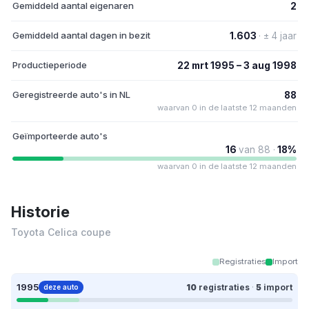
Gemiddeld aantal eigenaren
2
Gemiddeld aantal dagen in bezit
1.603
· ± 4 jaar
Productieperiode
22 mrt 1995 – 3 aug 1998
Geregistreerde auto's in NL
88
waarvan 0 in de laatste 12 maanden
Geïmporteerde auto's
16
van 88 ·
18%
waarvan 0 in de laatste 12 maanden
Historie
Toyota Celica coupe
Registraties
Import
1995
10
registraties
·
5
import
deze auto