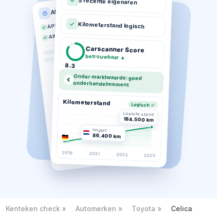
5 recente eigenaren
APK historie
APK geldig tot 03-2026
Kilometerstand logisch
Altijd op tijd gekeurd
Carscanner Score
betrouwbaar
▲
8.3
Onder marktwaarde: goed
€
onderhandelmoment
Kilometerstand
Logisch ✓
Laatste stand
184.500 km
Import
86.400 km
2019
2021
2023
2025
Kenteken check
Automerken
Toyota
Celica