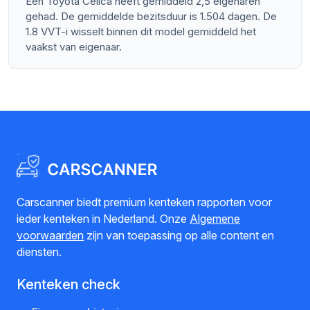
Een Toyota Celica heeft gemiddeld 2,5 eigenaren
gehad. De gemiddelde bezitsduur is 1.504 dagen. De
1.8 VVT-i wisselt binnen dit model gemiddeld het
vaakst van eigenaar.
Carscanner biedt premium kenteken rapporten voor
ieder kenteken in Nederland. Onze
Algemene
voorwaarden
zijn van toepassing op alle content en
diensten.
Kenteken check