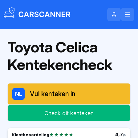
Toyota Celica
Kentekencheck
NL
Check dit kenteken
★★★★★
★★★★★
4,7
Klantbeoordeling
/5