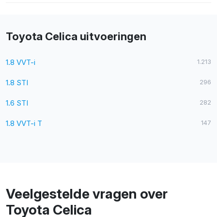
Toyota Celica uitvoeringen
1.8 VVT-i
1.213
1.8 STI
296
1.6 STI
282
1.8 VVT-i T
147
Veelgestelde vragen over
Toyota Celica