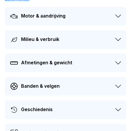
De auto heeft sinds de registratie 2 keer van eigenaar
gewisseld. Op dit moment bedraagt de dagwaarde van dit
Motor & aandrijving
voertuig ongeveer
€ 2.600
.
Milieu & verbruik
Afmetingen & gewicht
Banden & velgen
Geschiedenis