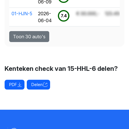
06-09
01-HJN-5
2026-
€ 00.000,-
123.456 k
7.4
06-04
Toon 30 auto's
Kenteken check van 15-HHL-6 delen?
PDF
Delen