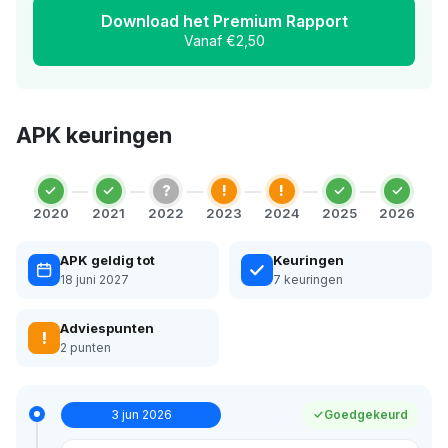
Download het Premium Rapport
Vanaf €2,50
APK keuringen
?
!
!
2020
2021
2022
2023
2024
2025
2026
APK geldig tot
Keuringen
18 juni 2027
7 keuringen
Adviespunten
!
2 punten
3 jun 2026
Goedgekeurd