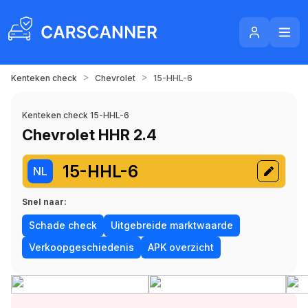
>
>
Kenteken check
Chevrolet
15-HHL-6
Kenteken check 15-HHL-6
Chevrolet HHR 2.4
15-HHL-6
NL
Snel naar:
Schade check
Uitgebreide marktwaarde
Verkoopgeschiedenis
APK overzicht