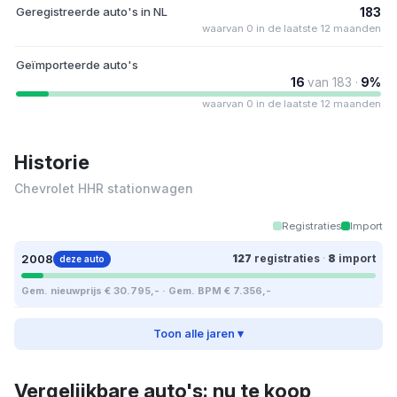
Geregistreerde auto's in NL
183
waarvan 0 in de laatste 12 maanden
Geïmporteerde auto's
16
van 183 ·
9%
waarvan 0 in de laatste 12 maanden
Historie
Chevrolet HHR stationwagen
Registraties
Import
2008
127
registraties
·
8
import
deze auto
Gem. nieuwprijs € 30.795,- · Gem. BPM € 7.356,-
Toon alle jaren ▾
Vergelijkbare auto's: nu te koop