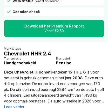
WOK status
(Wacht op keuren)
Gestolen check
Download het Premium Rapport
Vanaf €2,50
Merk & type
Chevrolet HHR 2.4
Transmissie
Brandstof
Handgeschakeld
Benzine
Deze
Chevrolet HHR
met kenteken
15-HHL-6
is voor
het eerst in gebruik genomen in het jaar
2008
. Deze auto
rijdt op benzine. De motor levert een vermogen van 170
pk. De cilinderinhoud bedraagt 2384 cm³ en de auto heeft
4 cilinders. Een uitgebalanceerd gewicht van 1.490 kg
voor optimale prestaties. De auto wisselde in 2026 voor
het laatst van eigenaar. De APK is geldig tot 18-06-2027.
Lees verder