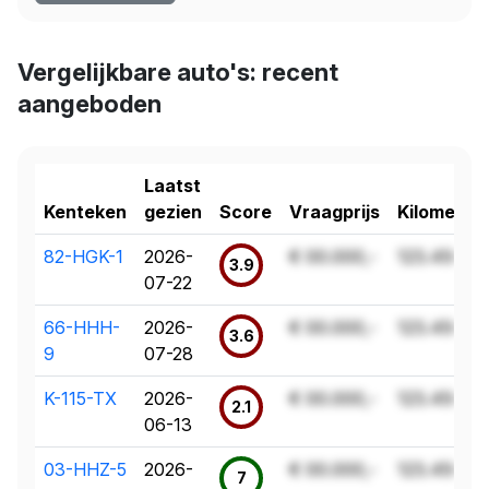
Vergelijkbare auto's: recent
aangeboden
Laatst
Kenteken
gezien
Score
Vraagprijs
Kilometer
82-HGK-1
2026-
€ 00.000,-
123.456 k
3.9
07-22
66-HHH-
2026-
€ 00.000,-
123.456 k
3.6
9
07-28
K-115-TX
2026-
€ 00.000,-
123.456 k
2.1
06-13
03-HHZ-5
2026-
€ 00.000,-
123.456 k
7