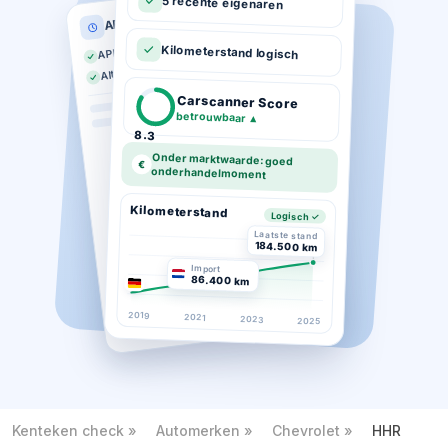
5 recente eigenaren
APK historie
APK geldig tot 03-2026
Kilometerstand logisch
Altijd op tijd gekeurd
Carscanner Score
betrouwbaar
▲
8.3
Onder marktwaarde: goed
€
onderhandelmoment
Kilometerstand
Logisch ✓
Laatste stand
184.500 km
Import
86.400 km
2019
2021
2023
2025
Kenteken check
Automerken
Chevrolet
HHR