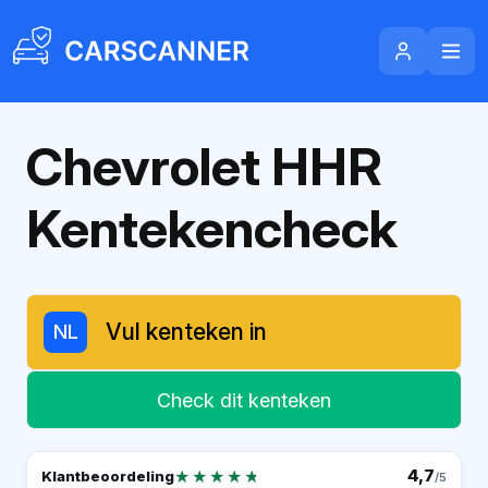
Chevrolet HHR
Kentekencheck
NL
Check dit kenteken
★★★★★
★★★★★
4,7
Klantbeoordeling
/5