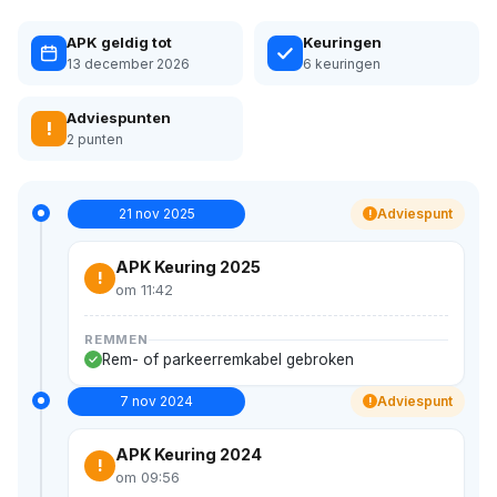
APK geldig tot
Keuringen
13 december 2026
6 keuringen
Adviespunten
!
2 punten
21 nov 2025
Adviespunt
!
APK Keuring 2025
!
om 11:42
REMMEN
Rem- of parkeerremkabel gebroken
7 nov 2024
Adviespunt
!
APK Keuring 2024
!
om 09:56