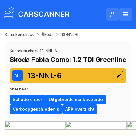
>
>
Kenteken check
Škoda
13-NNL-6
Kenteken check 13-NNL-6
Škoda Fabia Combi 1.2 TDI Greenline
13-NNL-6
NL
Snel naar:
Schade check
Uitgebreide marktwaarde
Verkoopgeschiedenis
APK overzicht