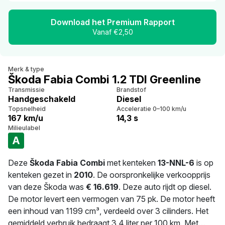
Download het Premium Rapport
Vanaf €2,50
Merk & type
Škoda Fabia Combi 1.2 TDI Greenline
Transmissie
Brandstof
Handgeschakeld
Diesel
Topsnelheid
Acceleratie 0–100 km/u
167 km/u
14,3 s
Milieulabel
A
Deze
Škoda Fabia Combi
met kenteken
13-NNL-6
is op
kenteken gezet in
2010
. De oorspronkelijke verkoopprijs
van deze Škoda was
€ 16.619
. Deze auto rijdt op diesel.
De motor levert een vermogen van 75 pk. De motor heeft
een inhoud van 1199 cm³, verdeeld over 3 cilinders. Het
gemiddeld verbruik bedraagt 3.4 liter per 100 km. Met