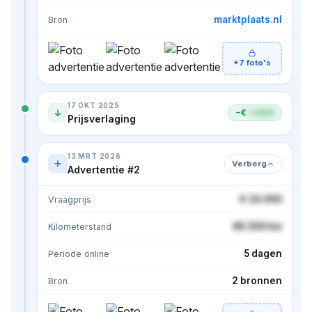
marktplaats.nl
Bron
+7 foto's
17 OKT 2025
−€
1.000
Prijsverlaging
13 MRT 2026
Verberg
Advertentie #2
€ 24.950
Vraagprijs
86.500 km
Kilometerstand
5 dagen
Periode online
2 bronnen
Bron