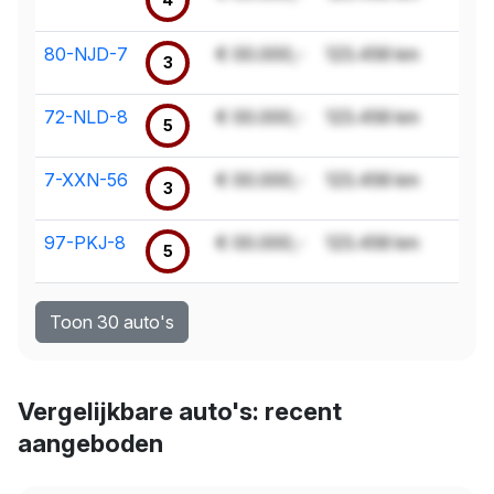
80-NJD-7
€ 00.000,-
123.456 km
3
72-NLD-8
€ 00.000,-
123.456 km
5
7-XXN-56
€ 00.000,-
123.456 km
3
97-PKJ-8
€ 00.000,-
123.456 km
5
Toon 30 auto's
Vergelijkbare auto's: recent
aangeboden