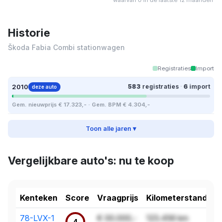
Historie
Škoda Fabia Combi stationwagen
Registraties
Import
2010
583
registraties
·
6
import
deze auto
Gem. nieuwprijs € 17.323,- · Gem. BPM € 4.304,-
Toon alle jaren ▾
Vergelijkbare auto's: nu te koop
Kenteken
Score
Vraagprijs
Kilometerstand
78-LVX-1
€ 00.000,-
123.456 km
4