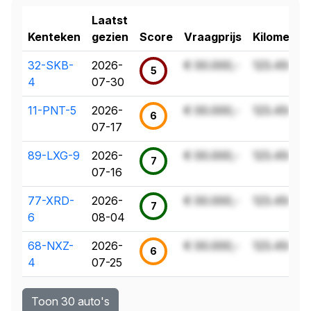
Laatst
Kenteken
gezien
Score
Vraagprijs
Kilometer
32-SKB-
2026-
€ 00.000,-
123.456 k
5
4
07-30
11-PNT-5
2026-
€ 00.000,-
123.456 k
6
07-17
89-LXG-9
2026-
€ 00.000,-
123.456 k
7
07-16
77-XRD-
2026-
€ 00.000,-
123.456 k
7
6
08-04
68-NXZ-
2026-
€ 00.000,-
123.456 k
6
4
07-25
Toon 30 auto's