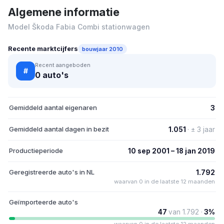
Algemene informatie
Model Škoda Fabia Combi stationwagen
Recente marktcijfers
bouwjaar 2010
Recent aangeboden
#
0 auto's
Gemiddeld aantal eigenaren
3
Gemiddeld aantal dagen in bezit
1.051
· ± 3 jaar
Productieperiode
10 sep 2001 – 18 jan 2019
Geregistreerde auto's in NL
1.792
waarvan 0 in de laatste 12 maanden
Geïmporteerde auto's
47
van 1.792 ·
3%
waarvan 0 in de laatste 12 maanden