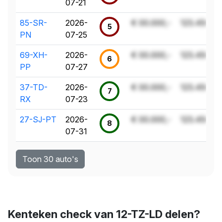
07-21
85-SR-
2026-
€ 00.000,-
123.456 k
5
PN
07-25
69-XH-
2026-
€ 00.000,-
123.456 k
6
PP
07-27
37-TD-
2026-
€ 00.000,-
123.456 k
7
RX
07-23
27-SJ-PT
2026-
€ 00.000,-
123.456 k
8
07-31
Toon 30 auto's
Kenteken check van 12-TZ-LD delen?