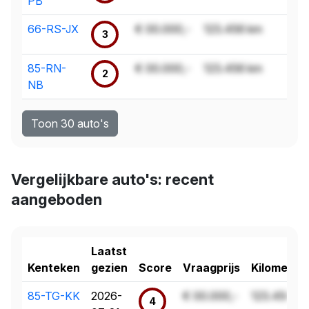
PB
66-RS-JX
€ 00.000,-
123.456 km
3
85-RN-
€ 00.000,-
123.456 km
2
NB
Toon 30 auto's
Vergelijkbare auto's: recent
aangeboden
Laatst
Kenteken
gezien
Score
Vraagprijs
Kilometer
85-TG-KK
2026-
€ 00.000,-
123.456 k
4