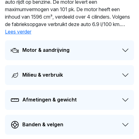
auto rijdt op benzine. De motor levert een
maximumvermogen van 101 pk. De motor heeft een
inhoud van 1596 cm³, verdeeld over 4 cilinders. Volgens
de fabrieksopgave verbruikt deze auto 6.9 l/100 km.
Dankzij 1.334 kg ligt deze auto stevig op de weg. De auto
Lees verder
wisselde in 2026 voor het laatst van eigenaar. Dit voertuig
moet over 265 dagen opnieuw APK-gekeurd worden. De
Motor & aandrijving
auto heeft sinds de registratie 1 keer van eigenaar
gewisseld. Op dit moment bedraagt de dagwaarde van dit
voertuig ongeveer
€ 1.400
.
Milieu & verbruik
Afmetingen & gewicht
Banden & velgen