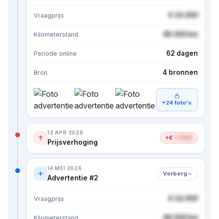
€ 24.950
Vraagprijs
86.500 km
Kilometerstand
62 dagen
Periode online
4 bronnen
Bron
+24 foto's
12 APR 2026
+€
1.000
Prijsverhoging
14 MEI 2026
Verberg
Advertentie #2
€ 24.950
Vraagprijs
86.500 km
Kilometerstand