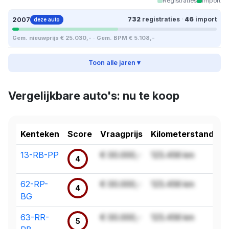
Registraties
Import
2007
732
registraties
·
46
import
deze auto
Gem. nieuwprijs € 25.030,- · Gem. BPM € 5.108,-
Toon alle jaren ▾
Vergelijkbare auto's: nu te koop
Kenteken
Score
Vraagprijs
Kilometerstand
13-RB-PP
€ 00.000,-
123.456 km
4
62-RP-
€ 00.000,-
123.456 km
4
BG
63-RR-
€ 00.000,-
123.456 km
5