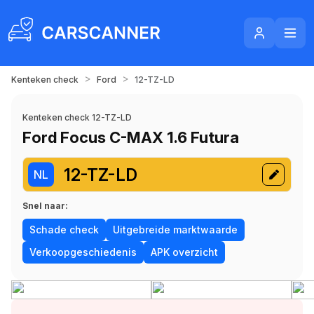
>
>
Kenteken check
Ford
12-TZ-LD
Kenteken check 12-TZ-LD
Ford Focus C-MAX 1.6 Futura
12-TZ-LD
NL
Snel naar:
Schade check
Uitgebreide marktwaarde
Verkoopgeschiedenis
APK overzicht