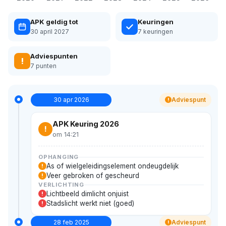
APK geldig tot
Keuringen
30 april 2027
7 keuringen
Adviespunten
!
7 punten
30 apr 2026
Adviespunt
!
APK Keuring 2026
!
om 14:21
OPHANGING
As of wielgeleidingselement ondeugdelijk
!
Veer gebroken of gescheurd
!
VERLICHTING
Lichtbeeld dimlicht onjuist
!
Stadslicht werkt niet (goed)
!
28 feb 2025
Adviespunt
!