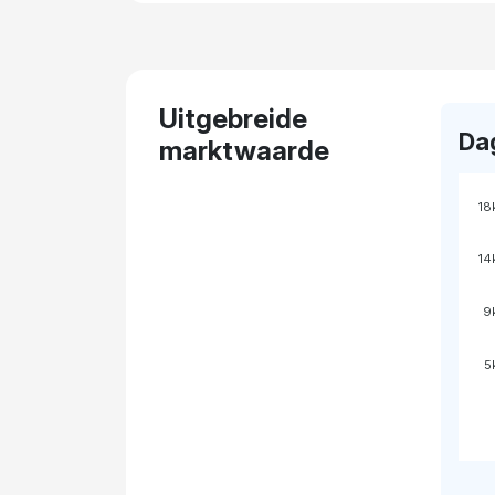
Uitgebreide
Da
marktwaarde
18
14
9
5