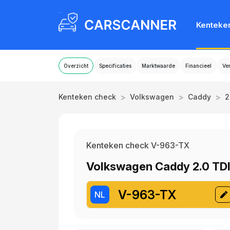
Kenteke
Overzicht
Specificaties
Marktwaarde
Financieel
Ve
>
>
>
Kenteken check
Volkswagen
Caddy
2
Kenteken check V-963-TX
Volkswagen Caddy 2.0 TD
V-963-TX
NL