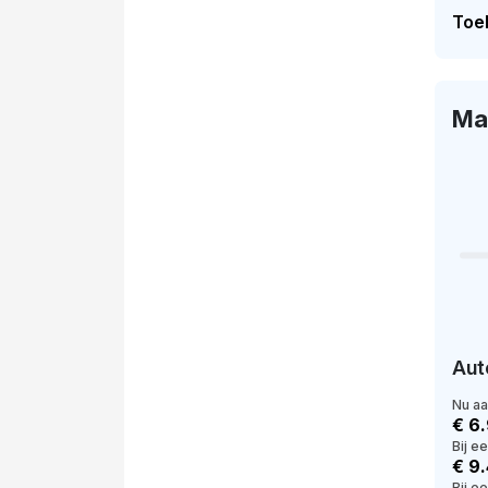
Toel
Ma
Aut
Nu a
€ 6
Bij e
€ 9
Bij e