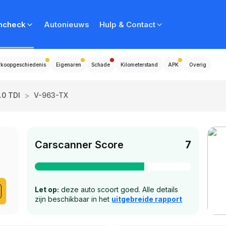
ncheck
Autonieuws
Hulp & Contact
rkoopgeschiedenis
Eigenaren
Schade
Kilometerstand
APK
Overig
>
.0 TDI
V-963-TX
Carscanner Score
7
I
Let op:
deze auto scoort goed. Alle details
zijn beschikbaar in het
uitgebreide rapport