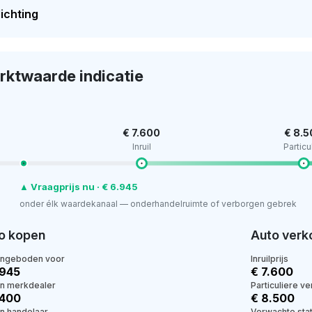
ichting
rktwaarde indicatie
€ 7.600
€ 8.
Inruil
Particu
▲ Vraagprijs nu · € 6.945
onder élk waardekanaal — onderhandelruimte of verborgen gebrek
o kopen
Auto verk
angeboden voor
Inruilprijs
.945
€ 7.600
en merkdealer
Particuliere v
.400
€ 8.500
en handelaar
Verwachte stat