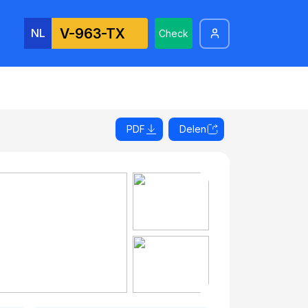
NL
Check
PDF
Delen