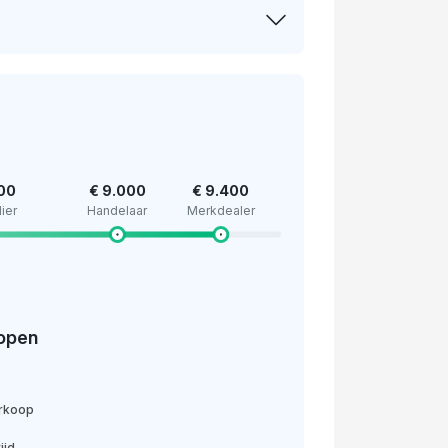
500
€ 9.000
€ 9.400
lier
Handelaar
Merkdealer
open
erkoop
ijd