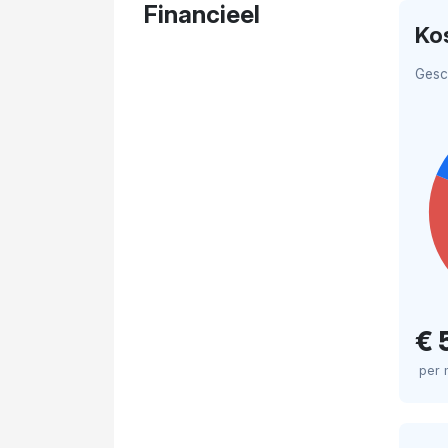
Financieel
Ko
Gesc
€ 
per 