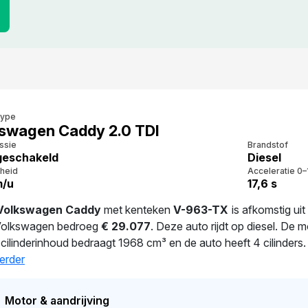
type
swagen Caddy 2.0 TDI
ssie
Brandstof
eschakeld
Diesel
heid
Acceleratie 0–
m/u
17,6 s
Volkswagen Caddy
met kenteken
V-963-TX
is afkomstig ui
Volkswagen bedroeg
€ 29.077
. Deze auto rijdt op diesel. D
 cilinderinhoud bedraagt 1968 cm³ en de auto heeft 4 cilinders
.7 l/100 km. Dit model heeft een gewicht van 1.472 kg. Dit voert
erder
ar. De APK is geldig tot 02-02-2027. De auto heeft sinds de reg
aarde van deze auto wordt op dit moment geschat op
€ 9.0
Motor & aandrijving