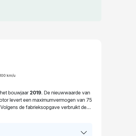
100 km/u
t het bouwjaar
2019
. De nieuwwaarde van
e motor levert een maximumvermogen van 75
. Volgens de fabrieksopgave verbruikt deze
uig is al
32
dagen in handen van dezelfde
istratie 2 keer van eigenaar gewisseld. De
00
.