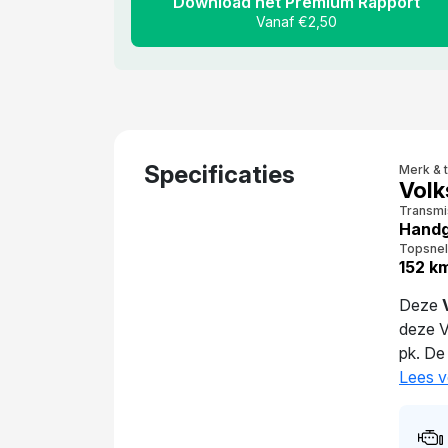
Download het Premium Rapport
Vanaf €2,50
Specificaties
Merk & 
Volk
Transmi
Handg
Topsnel
152 k
Deze
deze 
pk. De
auto 4
Lees v
eigena
marktw