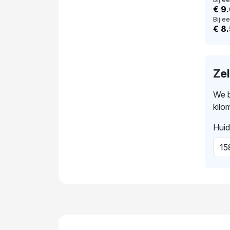
€ 9
Bij ee
€ 8
Ze
We b
kilo
Huid