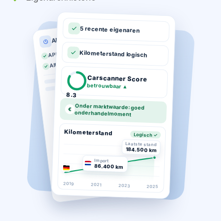
5 recente eigenaren
APK historie
APK geldig tot 03-2026
Kilometerstand logisch
Altijd op tijd gekeurd
Carscanner Score
betrouwbaar
▲
8.3
Onder marktwaarde: goed
€
onderhandelmoment
Kilometerstand
Logisch ✓
Laatste stand
184.500 km
Import
86.400 km
2019
2021
2023
2025