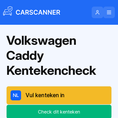
Volkswagen
Caddy
Kentekencheck
NL
Check dit kenteken