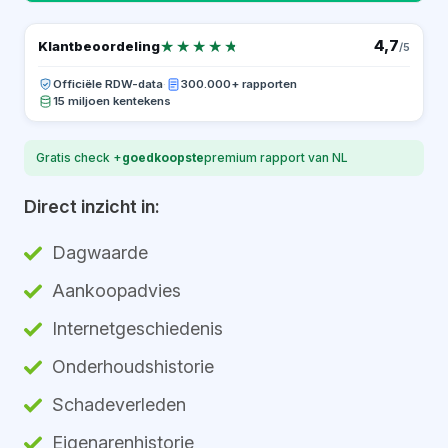
★★★★★
★★★★★
4,7
Klantbeoordeling
/5
Officiële RDW-data
·
300.000+ rapporten
15 miljoen kentekens
Gratis check +
goedkoopste
premium rapport van NL
Direct inzicht in:
Dagwaarde
Aankoopadvies
Internetgeschiedenis
Onderhoudshistorie
Schadeverleden
Eigenarenhistorie