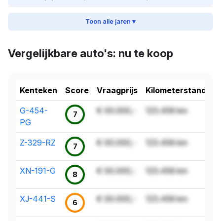
Toon alle jaren ▾
Vergelijkbare auto's: nu te koop
Kenteken
Score
Vraagprijs
Kilometerstand
G-454-
€ 00.000,-
123.456 km
7
PG
Z-329-RZ
€ 00.000,-
123.456 km
7
XN-191-G
€ 00.000,-
123.456 km
8
XJ-441-S
€ 00.000,-
123.456 km
6