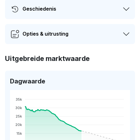
Geschiedenis
Opties & uitrusting
Uitgebreide marktwaarde
Dagwaarde
35k
30k
25k
20k
15k