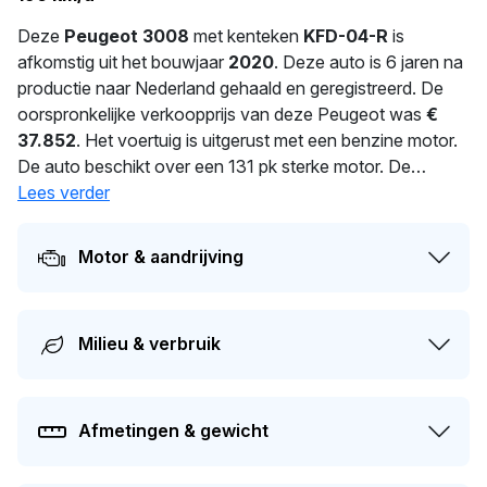
Deze
Peugeot 3008
met kenteken
KFD-04-R
is
afkomstig uit het bouwjaar
2020
. Deze auto is 6 jaren na
productie naar Nederland gehaald en geregistreerd. De
oorspronkelijke verkoopprijs van deze Peugeot was
€
37.852
. Het voertuig is uitgerust met een benzine motor.
De auto beschikt over een 131 pk sterke motor. De
cilinderinhoud bedraagt 1199 cm³ en de auto heeft 3
Lees verder
cilinders. Dit model haalt een maximale snelheid van 196
km/h. Een uitgebalanceerd gewicht van 1.395 kg voor
Motor & aandrijving
optimale prestaties. In 2026 heeft deze auto een nieuwe
eigenaar gekregen. De volgende APK-keuring staat
gepland voor 03-04-2028. De auto heeft sinds de
Milieu & verbruik
registratie 1 keer van eigenaar gewisseld. De huidige
dagwaarde van deze auto wordt geschat op
€ 16.500
.
Afmetingen & gewicht