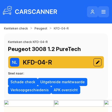
>
>
Kenteken check
Peugeot
KFD-04-R
Kenteken check KFD-04-R
Peugeot 3008 1.2 PureTech
KFD-04-R
NL
Snel naar:
Schade check
Uitgebreide marktwaarde
Verkoopgeschiedenis
APK overzicht