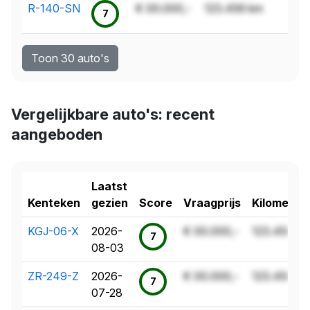
R-140-SN
€ 00.000,-
123.456 km
7
Toon 30 auto's
Vergelijkbare auto's: recent
aangeboden
Laatst
Kenteken
gezien
Score
Vraagprijs
Kilometer
KGJ-06-X
2026-
€ 00.000,-
123.456 k
7
08-03
ZR-249-Z
2026-
€ 00.000,-
123.456 k
7
07-28