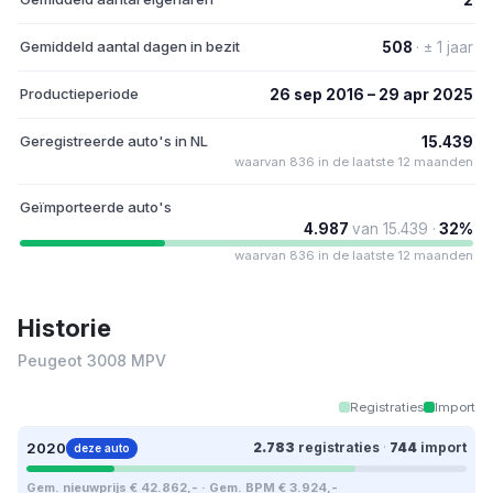
Gemiddeld aantal dagen in bezit
508
· ± 1 jaar
Productieperiode
26 sep 2016 – 29 apr 2025
Geregistreerde auto's in NL
15.439
waarvan 836 in de laatste 12 maanden
Geïmporteerde auto's
4.987
van 15.439 ·
32%
waarvan 836 in de laatste 12 maanden
Historie
Peugeot 3008 MPV
Registraties
Import
2020
2.783
registraties
·
744
import
deze auto
Gem. nieuwprijs € 42.862,- · Gem. BPM € 3.924,-