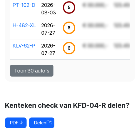
PT-102-D
2026-
€ 00.000,-
123.456 k
5
08-03
H-482-XL
2026-
€ 00.000,-
123.456 k
6
07-27
KLV-62-P
2026-
€ 00.000,-
123.456 k
6
07-27
Toon 30 auto's
Kenteken check van KFD-04-R delen?
PDF
Delen