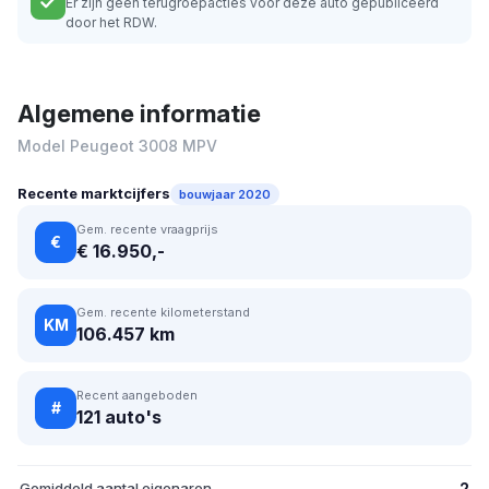
Er zijn geen terugroepacties voor deze auto gepubliceerd
door het RDW.
Algemene informatie
Model Peugeot 3008 MPV
Recente marktcijfers
bouwjaar 2020
Gem. recente vraagprijs
€
€ 16.950,-
Gem. recente kilometerstand
KM
106.457 km
Recent aangeboden
#
121 auto's
Gemiddeld aantal eigenaren
2