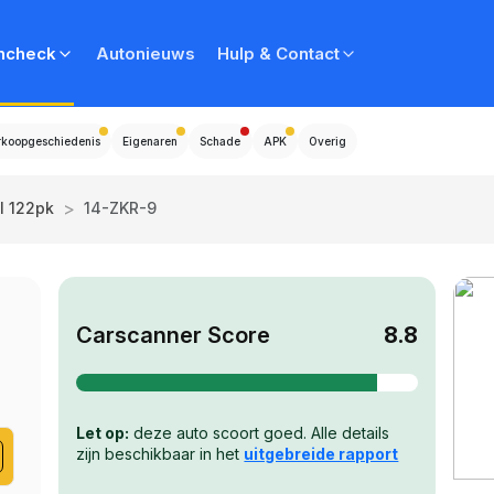
ncheck
Autonieuws
Hulp & Contact
rkoopgeschiedenis
Eigenaren
Schade
APK
Overig
>
I 122pk
14-ZKR-9
Carscanner Score
8.8
Let op:
deze auto scoort goed. Alle details
zijn beschikbaar in het
uitgebreide rapport