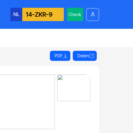
NL
Check
PDF
Delen