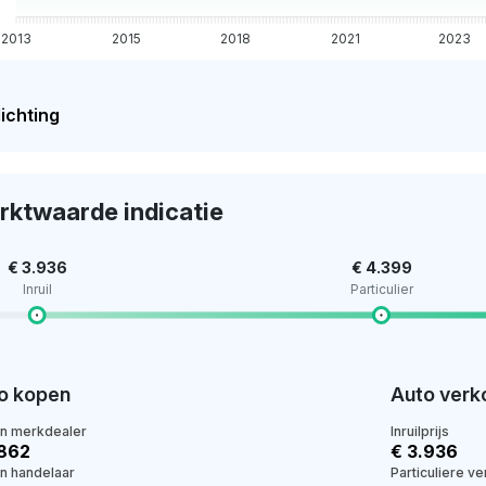
2013
2015
2018
2021
2023
ichting
rktwaarde indicatie
€ 3.936
€ 4.399
Inruil
Particulier
o kopen
Auto verk
en merkdealer
Inruilprijs
.862
€ 3.936
en handelaar
Particuliere v