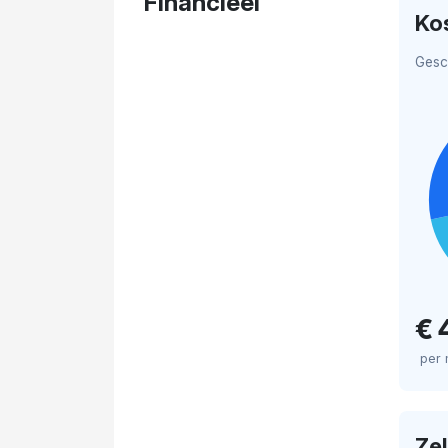
Financieel
Ko
Gesc
€ 
per
Ze