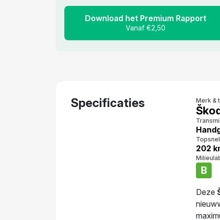
Download het Premium Rapport
Vanaf €2,50
Specificaties
Merk & 
Škod
Transmi
Handg
Topsnel
202 k
Milieula
B
Deze
nieuw
maximu