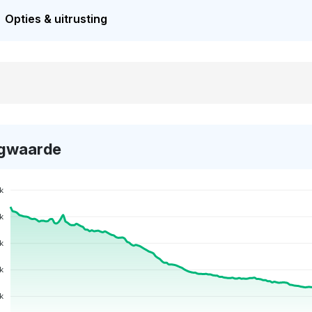
Opties & uitrusting
gwaarde
k
k
k
k
k