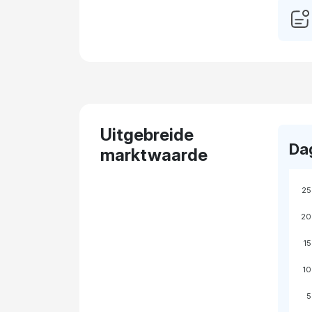
Uitgebreide
Da
marktwaarde
25
20
15
10
5