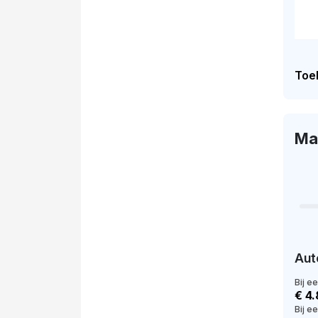
Toel
Ma
Aut
Bij e
€ 4
Bij e