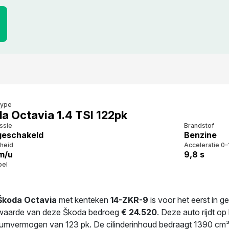
type
a Octavia 1.4 TSI 122pk
ssie
Brandstof
eschakeld
Benzine
heid
Acceleratie 0–
m/u
9,8 s
bel
Škoda Octavia
met kenteken
14-ZKR-9
is voor het eerst in g
waarde van deze Škoda bedroeg
€ 24.520
. Deze auto rijdt o
mvermogen van 123 pk. De cilinderinhoud bedraagt 1390 cm³ e