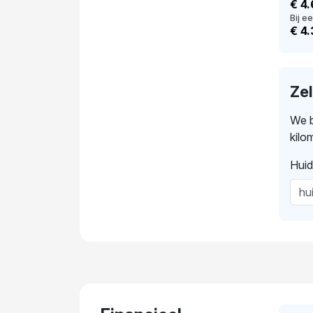
€ 4
Bij ee
€ 4
Ze
We b
kilo
Huid