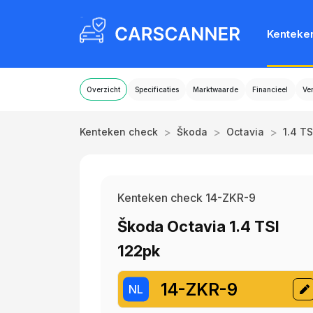
Kenteke
Overzicht
Specificaties
Marktwaarde
Financieel
Ve
>
>
>
Kenteken check
Škoda
Octavia
1.4 TS
Kenteken check 14-ZKR-9
Škoda Octavia 1.4 TSI
122pk
14-ZKR-9
NL