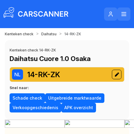
>
>
Kenteken check
Daihatsu
14-RK-ZK
Kenteken check 14-RK-ZK
Daihatsu Cuore 1.0 Osaka
14-RK-ZK
NL
Snel naar:
Schade check
Uitgebreide marktwaarde
Verkoopgeschiedenis
APK overzicht