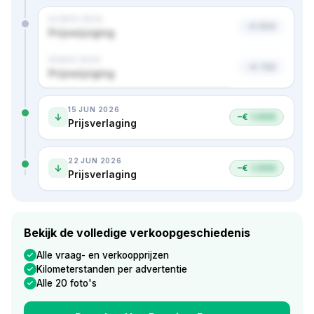
02 NOV 2024
−€ 500
Prijswijziging
18 NOV 2024
−€ 750
Prijswijziging
Nog 1 prijs verborgen · bekijk in premium
15 JUN 2026
−€
1.000
Prijsverlaging
22 JUN 2026
−€
1.000
Prijsverlaging
Bekijk de volledige verkoopgeschiedenis
Alle vraag- en verkoopprijzen
Kilometerstanden per advertentie
Alle 20 foto's