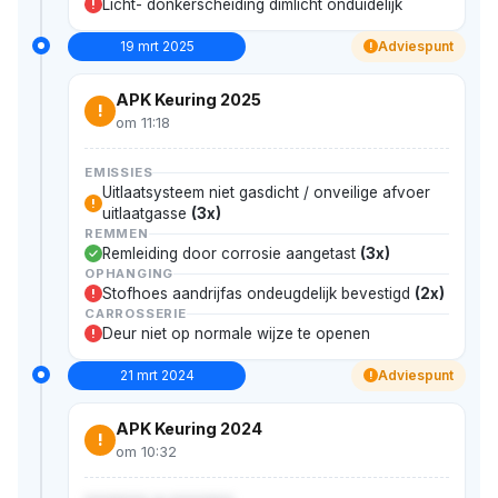
Licht- donkerscheiding dimlicht onduidelijk
!
19 mrt 2025
Adviespunt
!
APK Keuring 2025
!
om 11:18
EMISSIES
Uitlaatsysteem niet gasdicht / onveilige afvoer
!
uitlaatgasse
(3x)
REMMEN
Remleiding door corrosie aangetast
(3x)
OPHANGING
Stofhoes aandrijfas ondeugdelijk bevestigd
(2x)
!
CARROSSERIE
Deur niet op normale wijze te openen
!
21 mrt 2024
Adviespunt
!
APK Keuring 2024
!
om 10:32