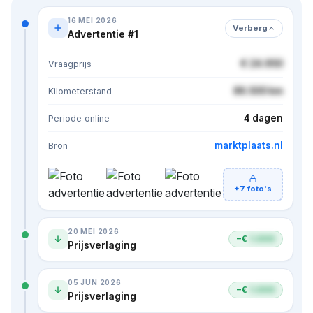
16 MEI 2026
Verberg
Advertentie #1
€ 24.950
Vraagprijs
86.500 km
Kilometerstand
4 dagen
Periode online
marktplaats.nl
Bron
+7 foto's
20 MEI 2026
−€
1.000
Prijsverlaging
05 JUN 2026
−€
1.000
Prijsverlaging