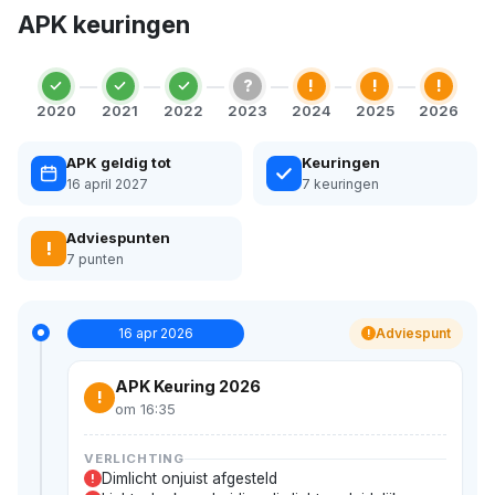
APK keuringen
?
!
!
!
2020
2021
2022
2023
2024
2025
2026
APK geldig tot
Keuringen
16 april 2027
7 keuringen
Adviespunten
!
7 punten
16 apr 2026
Adviespunt
!
APK Keuring 2026
!
om 16:35
VERLICHTING
Dimlicht onjuist afgesteld
!