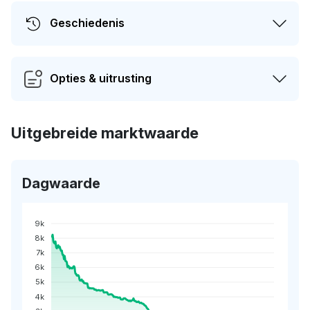
Geschiedenis
Opties & uitrusting
Uitgebreide marktwaarde
Dagwaarde
9k
8k
7k
6k
5k
4k