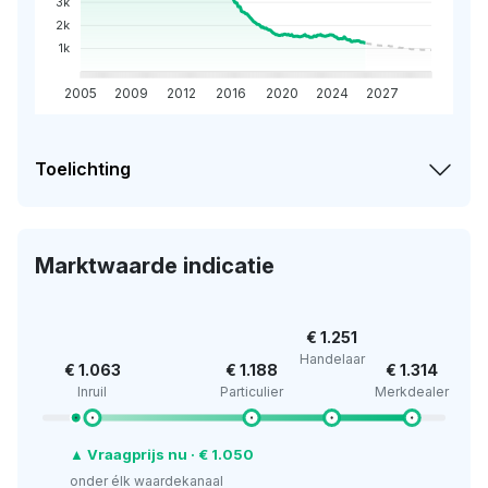
3k
2k
1k
2005
2009
2012
2016
2020
2024
2027
Toelichting
Marktwaarde indicatie
€ 1.251
Handelaar
€ 1.063
€ 1.188
€ 1.314
Inruil
Particulier
Merkdealer
▲ Vraagprijs nu · € 1.050
onder élk waardekanaal