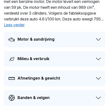
met een benzine motor. De motor levert een vermogen
van 59 pk. De motor heeft een inhoud van 989 cm³,
verdeeld over 3 cilinders. Volgens de fabrieksopgave
verbruikt deze auto 4.6 l/100 km. Deze auto weegt 795
kg. Dit voertuig is al
Lees verder
118
dagen in handen van dezelfde
eigenaar. De APK is geldig tot 16-04-2027. De auto heeft
sinds de registratie 2 keer van eigenaar gewisseld. De
Motor & aandrijving
geschatte actuele dagwaarde van deze auto ligt rond de
€ 1.300
.
Milieu & verbruik
Afmetingen & gewicht
Banden & velgen