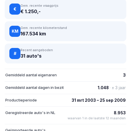
Gem. recente vraagprijs
€
€ 1.250,-
Gem. recente kilometerstand
KM
167.534 km
Recent aangeboden
#
31 auto's
Gemiddeld aantal eigenaren
3
Gemiddeld aantal dagen in bezit
1.048
· ± 3 jaar
Productieperiode
31 mrt 2003 – 25 sep 2009
Geregistreerde auto's in NL
8.953
waarvan 1 in de laatste 12 maanden
Geïmporteerde auto's