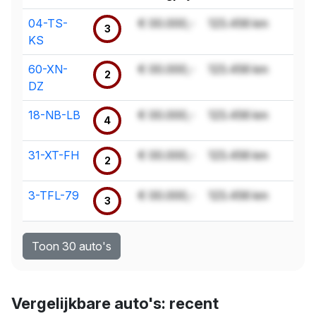
04-TS-
€ 00.000,-
123.456 km
3
KS
60-XN-
€ 00.000,-
123.456 km
2
DZ
18-NB-LB
€ 00.000,-
123.456 km
4
31-XT-FH
€ 00.000,-
123.456 km
2
3-TFL-79
€ 00.000,-
123.456 km
3
Toon 30 auto's
Vergelijkbare auto's: recent