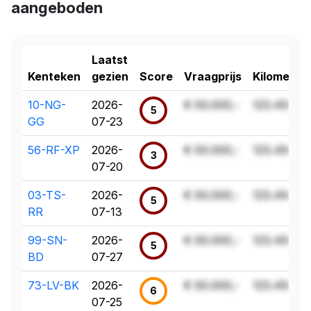
aangeboden
Laatst
Kenteken
gezien
Score
Vraagprijs
Kilometer
10-NG-
2026-
€ 00.000,-
123.456 k
5
GG
07-23
56-RF-XP
2026-
€ 00.000,-
123.456 k
3
07-20
03-TS-
2026-
€ 00.000,-
123.456 k
5
RR
07-13
99-SN-
2026-
€ 00.000,-
123.456 k
5
BD
07-27
73-LV-BK
2026-
€ 00.000,-
123.456 k
6
07-25