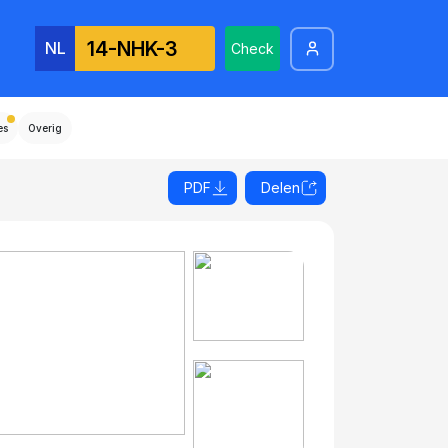
NL
Check
es
Overig
PDF
Delen