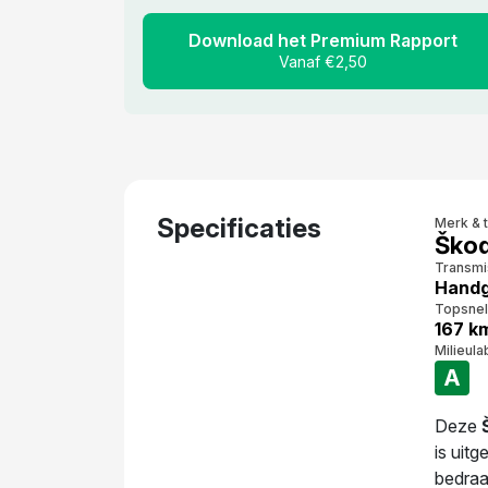
Download het Premium Rapport
Vanaf €2,50
Specificaties
Merk & 
Škod
Transmi
Handg
Topsnel
167 k
Milieula
A
Deze
is uit
bedraa