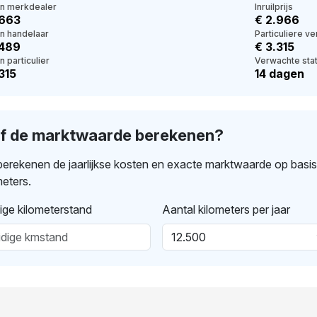
en merkdealer
Inruilprijs
.663
€ 2.966
en handelaar
Particuliere v
.489
€ 3.315
n particulier
Verwachte stat
315
14 dagen
lf de marktwaarde berekenen?
erekenen de jaarlijkse kosten en exacte marktwaarde op basi
meters.
ige kilometerstand
Aantal kilometers per jaar