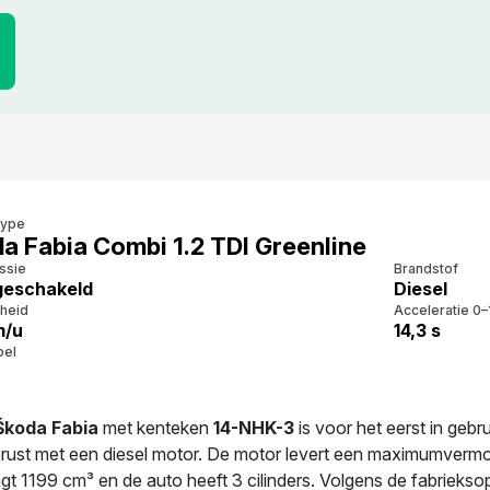
type
a Fabia Combi 1.2 TDI Greenline
ssie
Brandstof
eschakeld
Diesel
heid
Acceleratie 0–
m/u
14,3 s
bel
Škoda Fabia
met kenteken
14-NHK-3
is voor het eerst in gebr
gerust met een diesel motor. De motor levert een maximumvermo
gt 1199 cm³ en de auto heeft 3 cilinders. Volgens de fabriekso