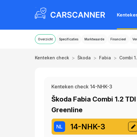
Kenteke
Overzicht
Specificaties
Marktwaarde
Financieel
Ve
>
>
>
Kenteken check
Škoda
Fabia
Combi 1
Kenteken check 14-NHK-3
Škoda Fabia Combi 1.2 TDI
Greenline
14-NHK-3
NL