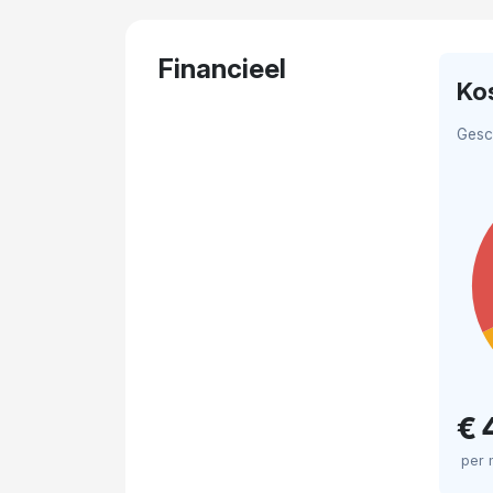
Financieel
Ko
Gesc
€ 
per 