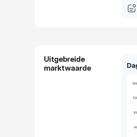
Uitgebreide
Da
marktwaarde
16
12
8
4