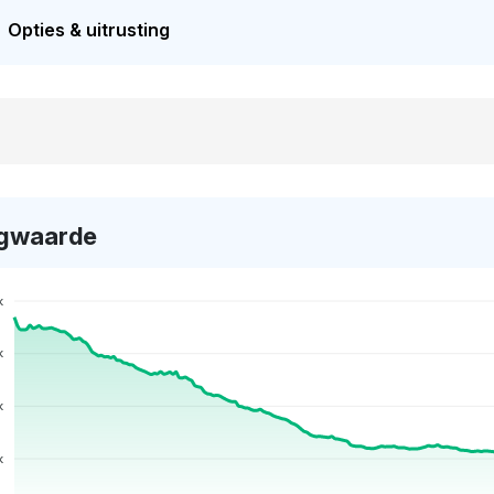
Opties & uitrusting
gwaarde
k
k
k
k