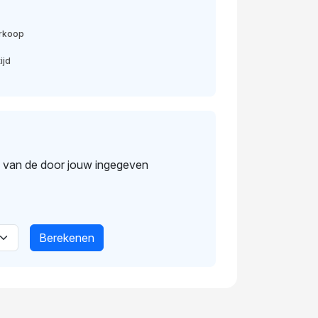
erkoop
ijd
s van de door jouw ingegeven
Berekenen