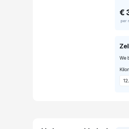
€ 
per
Ze
We b
Kilo