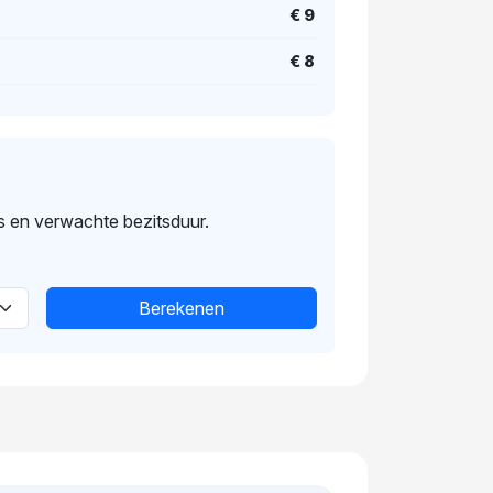
€ 9
€ 8
s en verwachte bezitsduur.
Berekenen