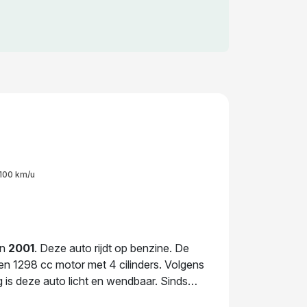
100 km/u
in
2001
. Deze auto rijdt op benzine. De
en 1298 cc motor met 4 cilinders. Volgens
 is deze auto licht en wendbaar. Sinds
lgende APK-keuring staat gepland voor