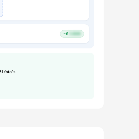
−€
1.000
51 foto's