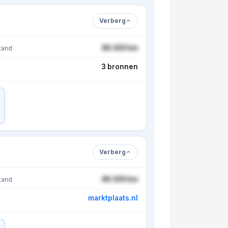
Verberg
86.500 km
tand
3 bronnen
Verberg
86.500 km
tand
marktplaats.nl