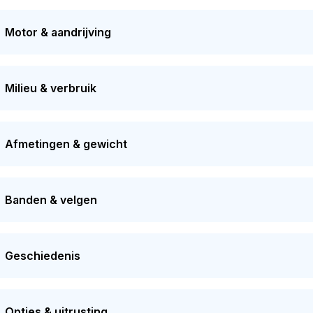
2026. Dit voertuig heeft 1 eigenaren gehad in het verleden.
Motor & aandrijving
Milieu & verbruik
Afmetingen & gewicht
Banden & velgen
Geschiedenis
Opties & uitrusting