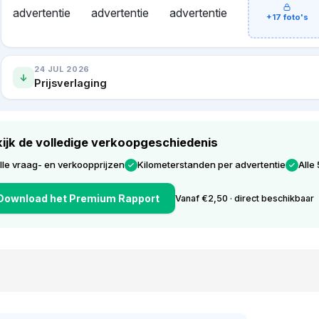
+17 foto's
24 JUL 2026
Prijsverlaging
ijk de volledige verkoopgeschiedenis
lle vraag- en verkoopprijzen
Kilometerstanden per advertentie
Alle 
Download het Premium Rapport
Vanaf €2,50 · direct beschikbaar