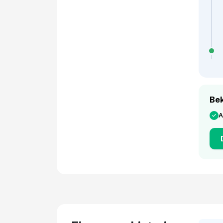
Bek
A