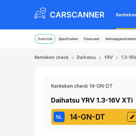
Kenteke
Overzicht
Specificaties
Financieel
Verkoopgeschiedeni
>
>
>
Kenteken check
Daihatsu
YRV
1.3-16V
Kenteken check 14-GN-DT
Daihatsu YRV 1.3-16V XTi
14-GN-DT
NL