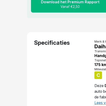
Download het Premium Rapport
Vanaf €2,50
Specificaties
Merk & 
Daih
Transmi
Handg
Topsnel
175 k
Milieula
C
Deze
auto b
de fab
160
Lees v
da