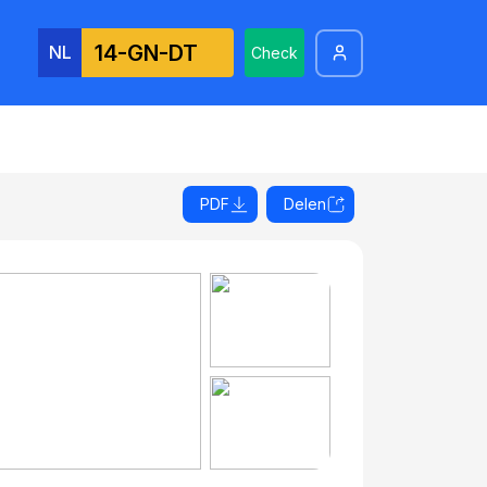
NL
Check
PDF
Delen