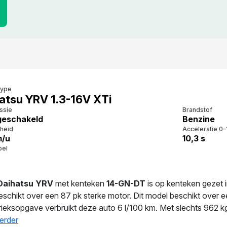
type
atsu YRV 1.3-16V XTi
ssie
Brandstof
eschakeld
Benzine
heid
Acceleratie 0–
m/u
10,3 s
bel
Daihatsu YRV
met kenteken
14-GN-DT
is op kenteken gezet 
eschikt over een 87 pk sterke motor. Dit model beschikt over e
rieksopgave verbruikt deze auto 6 l/100 km. Met slechts 962 kg
erder
gen wordt deze auto bereden door de huidige eigenaar. De vo