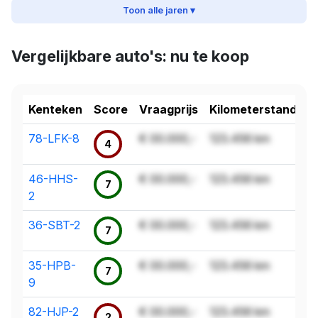
Toon alle jaren ▾
Vergelijkbare auto's: nu te koop
Kenteken
Score
Vraagprijs
Kilometerstand
78-LFK-8
€ 00.000,-
123.456 km
4
46-HHS-
€ 00.000,-
123.456 km
7
2
36-SBT-2
€ 00.000,-
123.456 km
7
35-HPB-
€ 00.000,-
123.456 km
7
9
82-HJP-2
€ 00.000,-
123.456 km
2