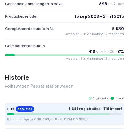
Gemiddeld aantal dagen in bezit
898
· ± 2 jaar
Productieperiode
15 sep 2008 – 3 mrt 2015
Geregistreerde auto's in NL
5.530
waarvan 5 in de laatste 12 maanden
Geïmporteerde auto's
418
van 5.530 ·
8%
waarvan 5 in de laatste 12 maanden
Historie
Volkswagen Passat stationwagen
Registraties
Import
2011
1.681
registraties
·
114
import
deze auto
Gem. nieuwprijs € 38.943,- · Gem. BPM € 5.933,-