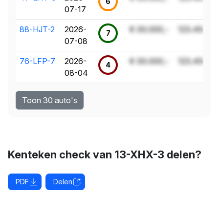
6
07-17
88-HJT-2
2026-
€ 00.000,-
123.456 k
7
07-08
76-LFP-7
2026-
€ 00.000,-
123.456 k
4
08-04
Toon 30 auto's
Kenteken check van 13-XHX-3 delen?
PDF
Delen