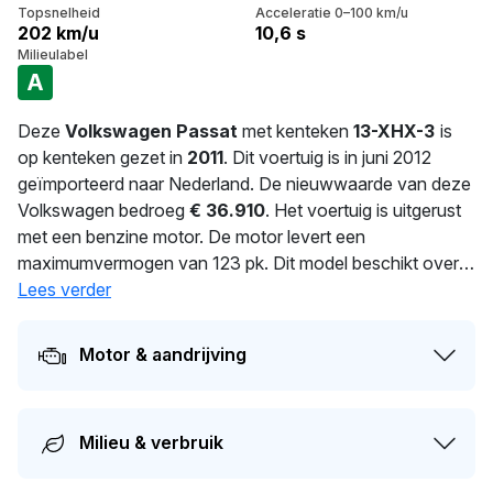
Topsnelheid
Acceleratie 0–100 km/u
202 km/u
10,6 s
Milieulabel
A
Deze
Volkswagen Passat
met kenteken
13-XHX-3
is
op kenteken gezet in
2011
. Dit voertuig is in juni 2012
geïmporteerd naar Nederland. De nieuwwaarde van deze
Volkswagen bedroeg
€ 36.910
. Het voertuig is uitgerust
met een benzine motor. De motor levert een
maximumvermogen van 123 pk. Dit model beschikt over
een 1390 cc motor met 4 cilinders. Het gemiddeld
Lees verder
verbruik bedraagt 6.1 liter per 100 km. Dit model heeft een
gewicht van 1.507 kg. De laatste tenaamstelling van deze
Motor & aandrijving
auto vond plaats in 2026. De volgende APK-keuring staat
gepland voor 25-06-2027. Dit voertuig heeft 3 eigenaren
gehad in het verleden. De geschatte actuele dagwaarde
Milieu & verbruik
van deze auto ligt rond de
€ 2.500
.