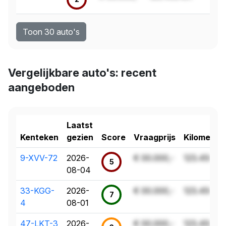
Toon 30 auto's
Vergelijkbare auto's: recent
aangeboden
Laatst
Kenteken
gezien
Score
Vraagprijs
Kilometer
9-XVV-72
2026-
€ 00.000,-
123.456 k
5
08-04
33-KGG-
2026-
€ 00.000,-
123.456 k
7
4
08-01
47-LKT-3
2026-
€ 00.000,-
123.456 k