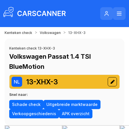
>
>
Kenteken check
Volkswagen
13-XHX-3
Kenteken check 13-XHX-3
Volkswagen Passat 1.4 TSI
BlueMotion
13-XHX-3
NL
Snel naar:
Schade check
Uitgebreide marktwaarde
Verkoopgeschiedenis
APK overzicht