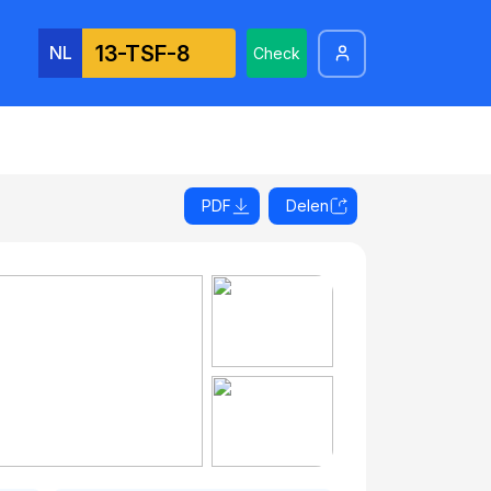
NL
Check
PDF
Delen