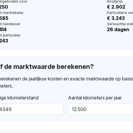
angeboden voor
Inruilprijs
.250
€ 2.902
en merkdealer
Particuliere v
.585
€ 3.243
en handelaar
Verwachte stat
414
26 dagen
n particulier
.243
lf de marktwaarde berekenen?
erekenen de jaarlijkse kosten en exacte marktwaarde op basi
meters.
ige kilometerstand
Aantal kilometers per jaar