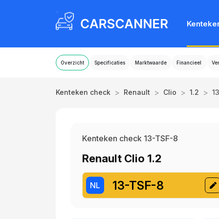
Kenteke
Overzicht
Specificaties
Marktwaarde
Financieel
Ve
>
>
>
>
Kenteken check
Renault
Clio
1.2
1
Kenteken check 13-TSF-8
Renault Clio 1.2
13-TSF-8
NL