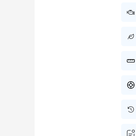
eigena
dit mo