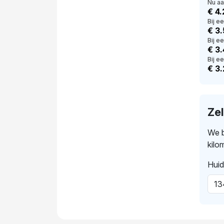
Nu a
€ 4
Bij e
€ 3
Bij e
€ 3.
Bij ee
€ 3
Ze
We b
kilo
Huid