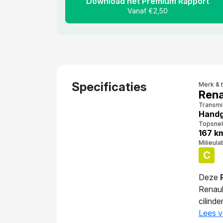
Download het Premium Rapport
Vanaf €2,50
Specificaties
Merk & 
Rena
Transmi
Handg
Topsnel
167 k
Milieula
C
Deze
Renau
cilind
5.8 l/
Lees v