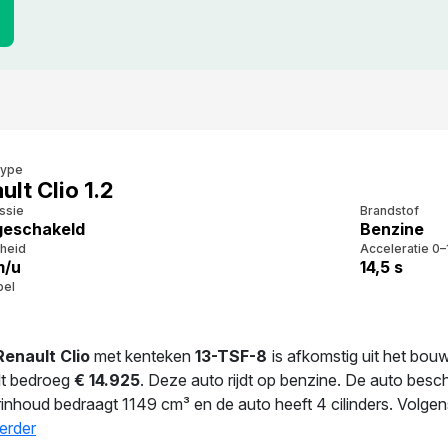
type
ult Clio 1.2
ssie
Brandstof
eschakeld
Benzine
heid
Acceleratie 0–
m/u
14,5 s
bel
Renault Clio
met kenteken
13-TSF-8
is afkomstig uit het bou
lt bedroeg
€ 14.925
. Deze auto rijdt op benzine. De auto besc
erinhoud bedraagt 1149 cm³ en de auto heeft 4 cilinders. Volge
100 km. Met 1.062 kg biedt deze auto stabiliteit en comfort. De 
erder