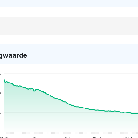
gwaarde
k
k
k