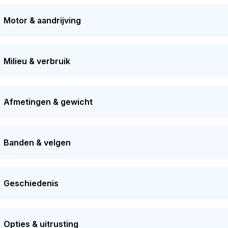
ar. De APK is geldig tot 10-04-2027. De auto heeft sinds de reg
ment bedraagt de dagwaarde van dit voertuig ongeveer
€ 3.4
Motor & aandrijving
Milieu & verbruik
Afmetingen & gewicht
Banden & velgen
Geschiedenis
Opties & uitrusting