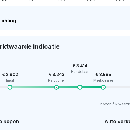
2012
2015
2017
2020
2023
ichting
rktwaarde indicatie
€ 3.414
Handelaar
€ 2.902
€ 3.243
€ 3.585
Inruil
Particulier
Merkdealer
boven élk waard
o kopen
Auto verk