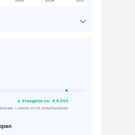
2026
2028
2031
▲ Vraagprijs nu · € 4.250
ekanaal — ruimte om te onderhandelen
open