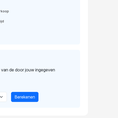
erkoop
ijd
s van de door jouw ingegeven
Berekenen