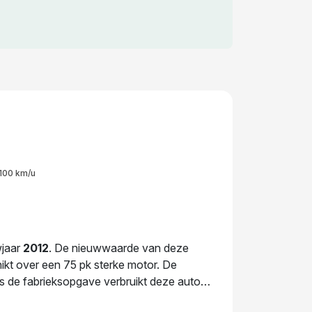
100 km/u
wjaar
2012
. De nieuwwaarde van deze
hikt over een 75 pk sterke motor. De
ns de fabrieksopgave verbruikt deze auto
auto wisselde in 2026 voor het laatst van