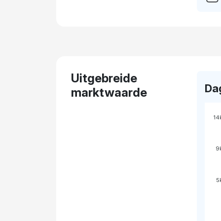
Uitgebreide
Da
marktwaarde
14
9
5