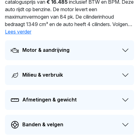
catalogusprijs van
€ 16.485
inclusief BTW en BPM. Deze
auto rijdt op benzine. De motor levert een
maximumvermogen van 84 pk. De cilinderinhoud
bedraagt 1349 cm³ en de auto heeft 4 cilinders. Volgens
de fabrieksopgave verbruikt deze auto 6.5 l/100 km. Met
Lees verder
1.071 kg biedt deze auto stabiliteit en comfort. In 2026
heeft deze auto een nieuwe eigenaar gekregen. De APK
Motor & aandrijving
is geldig tot 01-08-2026. Dit voertuig heeft 2 eigenaren
gehad in het verleden. De geschatte actuele dagwaarde
van deze auto ligt rond de
€ 2.800
.
Milieu & verbruik
Afmetingen & gewicht
Banden & velgen