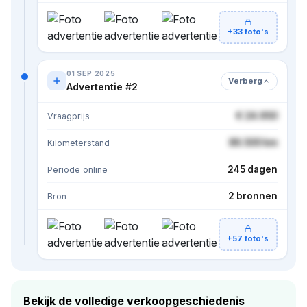
+33 foto's
01 SEP 2025
Verberg
Advertentie #2
€ 24.950
Vraagprijs
86.500 km
Kilometerstand
245 dagen
Periode online
2 bronnen
Bron
+57 foto's
Bekijk de volledige verkoopgeschiedenis