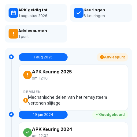
APK geldig tot
Keuringen
1 augustus 2026
6 keuringen
Adviespunten
!
1 punt
1 aug 2025
Adviespunt
!
APK Keuring 2025
!
om 12:16
REMMEN
Mechanische delen van het remsysteem
!
vertonen slijtage
19 jun 2024
Goedgekeurd
APK Keuring 2024
om 12:02