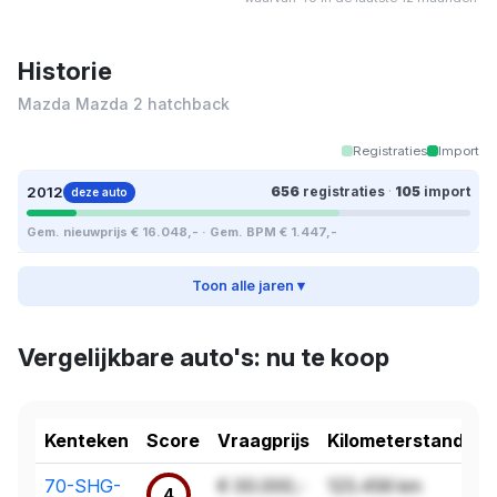
Historie
Mazda Mazda 2 hatchback
Registraties
Import
2012
656
registraties
·
105
import
deze auto
Gem. nieuwprijs € 16.048,- · Gem. BPM € 1.447,-
Toon alle jaren ▾
Vergelijkbare auto's: nu te koop
Kenteken
Score
Vraagprijs
Kilometerstand
70-SHG-
€ 00.000,-
123.456 km
4