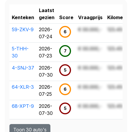
Laatst
Kenteken
gezien
Score
Vraagprijs
Kilometer
59-ZKV-9
2026-
€ 00.000,-
123.456 k
6
07-24
5-THH-
2026-
€ 00.000,-
123.456 k
7
30
07-23
4-SNJ-37
2026-
€ 00.000,-
123.456 k
5
07-30
64-XLR-3
2026-
€ 00.000,-
123.456 k
6
07-25
68-XPT-9
2026-
€ 00.000,-
123.456 k
5
07-30
Toon 30 auto's