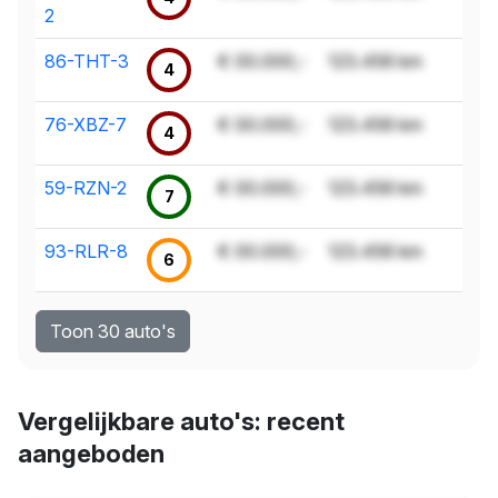
2
86-THT-3
€ 00.000,-
123.456 km
4
76-XBZ-7
€ 00.000,-
123.456 km
4
59-RZN-2
€ 00.000,-
123.456 km
7
93-RLR-8
€ 00.000,-
123.456 km
6
Toon 30 auto's
Vergelijkbare auto's: recent
aangeboden