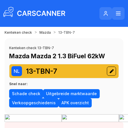
>
>
Kenteken check
Mazda
13-TBN-7
Kenteken check 13-TBN-7
Mazda Mazda 2 1.3 BiFuel 62kW
13-TBN-7
NL
Snel naar:
Schade check
Uitgebreide marktwaarde
Verkoopgeschiedenis
APK overzicht