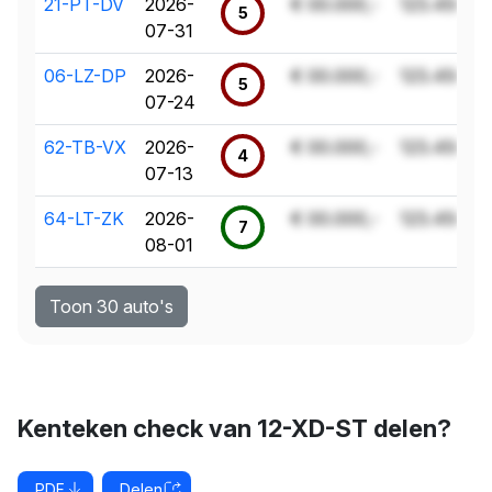
21-PT-DV
2026-
€ 00.000,-
123.456 k
5
07-31
06-LZ-DP
2026-
€ 00.000,-
123.456 k
5
07-24
62-TB-VX
2026-
€ 00.000,-
123.456 k
4
07-13
64-LT-ZK
2026-
€ 00.000,-
123.456 k
7
08-01
Toon 30 auto's
Kenteken check van 12-XD-ST delen?
PDF
Delen