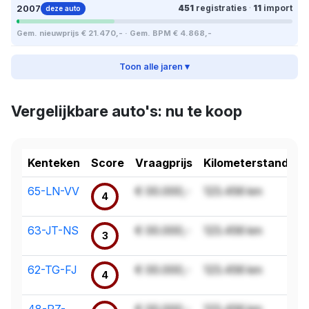
2007
451
registraties
·
11
import
deze auto
Gem. nieuwprijs € 21.470,- · Gem. BPM € 4.868,-
Toon alle jaren ▾
Vergelijkbare auto's: nu te koop
Kenteken
Score
Vraagprijs
Kilometerstand
65-LN-VV
€ 00.000,-
123.456 km
4
63-JT-NS
€ 00.000,-
123.456 km
3
62-TG-FJ
€ 00.000,-
123.456 km
4
48-PZ-
€ 00.000,-
123.456 km