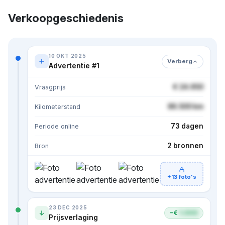
Verkoopgeschiedenis
10 OKT 2025
Verberg
Advertentie #1
€ 24.950
Vraagprijs
86.500 km
Kilometerstand
73 dagen
Periode online
2 bronnen
Bron
+13 foto's
23 DEC 2025
−€
1.000
Prijsverlaging