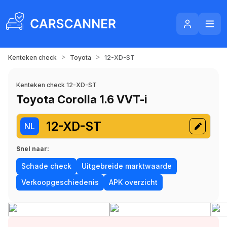
>
>
Kenteken check
Toyota
12-XD-ST
Kenteken check 12-XD-ST
Toyota Corolla 1.6 VVT-i
12-XD-ST
NL
Snel naar:
Schade check
Uitgebreide marktwaarde
Verkoopgeschiedenis
APK overzicht