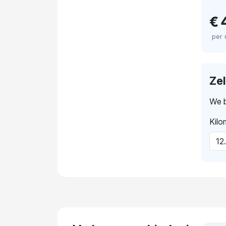
€ 
per
Ze
We b
Kilo