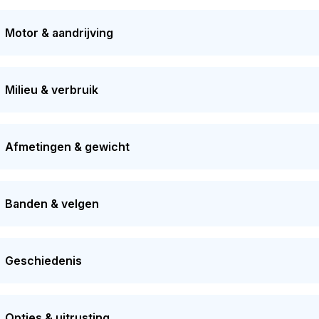
0-06-2026. De auto heeft sinds de registratie 4 keer van eigen
Motor & aandrijving
Milieu & verbruik
Afmetingen & gewicht
Banden & velgen
Geschiedenis
Opties & uitrusting