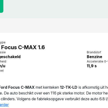
type
 Focus C-MAX 1.6
ssie
Brandstof
eschakeld
Benzine
heid
Acceleratie 0–
m/u
11,9 s
bel
Ford Focus C-MAX
met kenteken
12-TK-LD
is afkomstig uit 
e. De auto beschikt over een 116 pk sterke motor. De motor h
 cilinders. Volgens de fabrieksopgave verbruikt deze auto 6.8 
kg. De laatste tenaamstelling van deze auto vond plaats in 20
erder