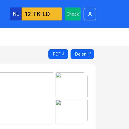
NL
Check
PDF
Delen