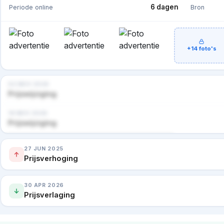
6 dagen
Periode online
Bron
+14 foto's
02 NOV 2024
Prijswijziging
18 NOV 2024
Prijswijziging
Nog 1 advertentie en 6 prijzen · bekijk in premium
27 JUN 2025
Prijsverhoging
30 APR 2026
Prijsverlaging