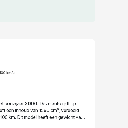
100 km/u
het bouwjaar
2006
. Deze auto rijdt op
eeft een inhoud van 1596 cm³, verdeeld
l/100 km. Dit model heeft een gewicht van
26. De volgende APK-keuring staat gepland