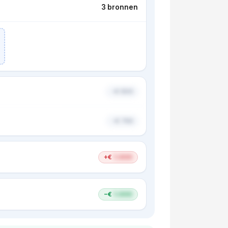
3 bronnen
−€ 500
−€ 750
+€
1.000
−€
1.000