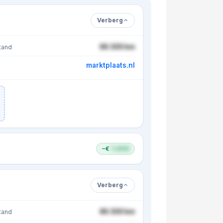
Verberg
86.500 km
tand
marktplaats.nl
−€
1.000
Verberg
86.500 km
tand