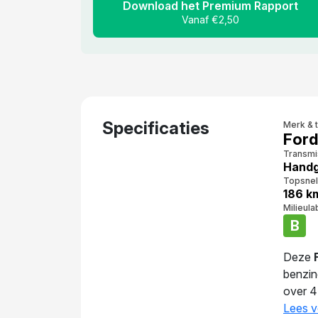
Download het Premium Rapport
Vanaf €2,50
Specificaties
Merk & 
Ford
Transmi
Handg
Topsnel
186 k
Milieula
B
Deze
benzin
over 4
1.344 
Lees v