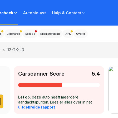
ncheck
Autonieuws
Hulp & Contact
s
Eigenaren
Schade
Kilometerstand
APK
Overig
>
6
12-TK-LD
Carscanner Score
5.4
Let op:
deze auto heeft meerdere
aandachtspunten. Lees er alles over in het
uitgebreide rapport