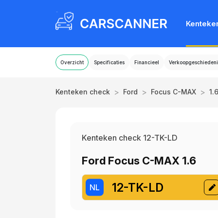
Kenteke
Overzicht
Specificaties
Financieel
Verkoopgeschiedeni
>
>
>
Kenteken check
Ford
Focus C-MAX
1.
Kenteken check 12-TK-LD
Ford Focus C-MAX 1.6
12-TK-LD
NL