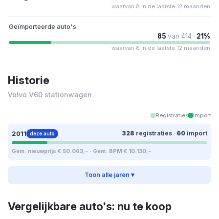
waarvan 8 in de laatste 12 maanden
Geïmporteerde auto's
85
van 414 ·
21%
waarvan 8 in de laatste 12 maanden
Historie
Volvo V60 stationwagen
Registraties
Import
2011
328
registraties
·
60
import
deze auto
Gem. nieuwprijs € 50.063,- · Gem. BPM € 10.130,-
Toon alle jaren ▾
Vergelijkbare auto's: nu te koop