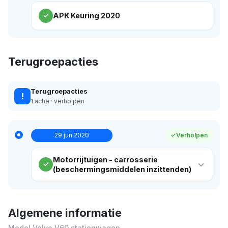
APK Keuring 2020
Terugroepacties
Terugroepacties
!
1 actie · verholpen
29 jun 2020
Verholpen
Motorrijtuigen - carrosserie
(beschermingsmiddelen inzittenden)
Algemene informatie
Model Volvo V60 stationwagen