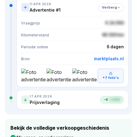
11 APR 2026
Verberg
Advertentie #1
€ 24.950
Vraagprijs
86.500 km
Kilometerstand
6 dagen
Periode online
marktplaats.nl
Bron
+7 foto's
17 APR 2026
−€
1.000
Prijsverlaging
Bekijk de volledige verkoopgeschiedenis