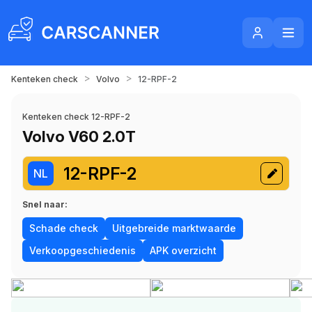
>
>
Kenteken check
Volvo
12-RPF-2
Kenteken check 12-RPF-2
Volvo V60 2.0T
12-RPF-2
NL
Snel naar:
Schade check
Uitgebreide marktwaarde
Verkoopgeschiedenis
APK overzicht