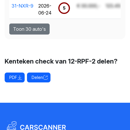
31-NXR-9
2026-
€ 00.000,-
123.456 k
5
06-24
Toon 30 auto's
Kenteken check van 12-RPF-2 delen?
PDF
Delen