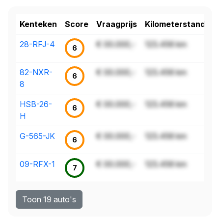
Kenteken
Score
Vraagprijs
Kilometerstand
28-RFJ-4
€ 00.000,-
123.456 km
6
82-NXR-
€ 00.000,-
123.456 km
6
8
HSB-26-
€ 00.000,-
123.456 km
6
H
G-565-JK
€ 00.000,-
123.456 km
6
09-RFX-1
€ 00.000,-
123.456 km
7
Toon 19 auto's