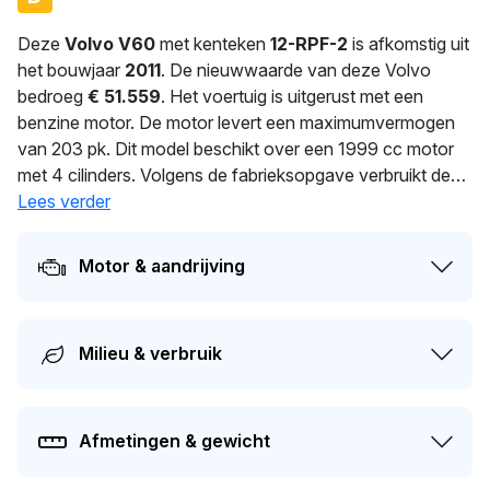
Deze
Volvo V60
met kenteken
12-RPF-2
is afkomstig uit
het bouwjaar
2011
. De nieuwwaarde van deze Volvo
bedroeg
€ 51.559
. Het voertuig is uitgerust met een
benzine motor. De motor levert een maximumvermogen
van 203 pk. Dit model beschikt over een 1999 cc motor
met 4 cilinders. Volgens de fabrieksopgave verbruikt deze
auto 8.3 l/100 km. Een uitgebalanceerd gewicht van
Lees verder
1.602 kg voor optimale prestaties. De laatste
tenaamstelling van deze auto vond plaats in 2023. De
Motor & aandrijving
APK is geldig tot 06-02-2027. Dit voertuig heeft 2
eigenaren gehad in het verleden. De actuele waarde van
dit voertuig is naar schatting
€ 9.500
.
Milieu & verbruik
Afmetingen & gewicht