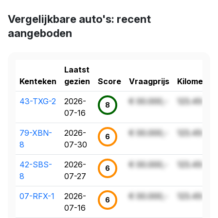
Vergelijkbare auto's: recent
aangeboden
Laatst
Kenteken
gezien
Score
Vraagprijs
Kilometer
43-TXG-2
2026-
€ 00.000,-
123.456 k
8
07-16
79-XBN-
2026-
€ 00.000,-
123.456 k
6
8
07-30
42-SBS-
2026-
€ 00.000,-
123.456 k
6
8
07-27
07-RFX-1
2026-
€ 00.000,-
123.456 k
6
07-16