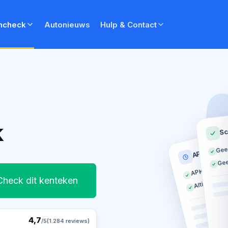
ncheck
Autonieuws
Hulp & Contact
k
Sc
Gee
APK histor
Gee
APK geldig t
Altijd op tij
Check dit kenteken
4,7
/5
(1.284 reviews)