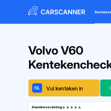
Kenteke
Volvo V60
Kentekenchec
NL
★★★★★
★★★★★
Klantbeoordeling