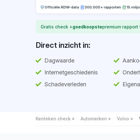
Officiële RDW-data
·
300.000+ rapporten
·
15 milj
Gratis check +
goedkoopste
premium rapport
Direct inzicht in:
Dagwaarde
Aanko
Internetgeschiedenis
Onderh
Schadeverleden
Eigena
Kenteken check
Automerken
Volvo