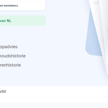
oen kentekens
 van NL
opadvies
oudshistorie
renhistorie
V60