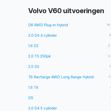
Volvo V60 uitvoeringen
D6 AWD Plug-in Hybrid
14
2.0 D4 4 cylinder
5
1.6 D2
3
2.0 T5 250pk
3
2.0 D2
1
T6 Recharge AWD Long Range Hybrid
1
1.6 T4
D5
2.0 D4 5 cylinder