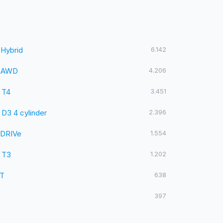
 Hybrid
6.142
 AWD
4.206
 T4
3.451
 D3 4 cylinder
2.396
 DRIVe
1.554
 T3
1.202
0T
638
397