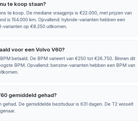
nu te koop staan?
s te koop. De mediane vraagprijs is €22.000, met prijzen van
nd is 154.000 km. Opvallend: hybride-varianten hebben een
el-varianten op €8.250 uitkomen.
aald voor een Volvo V60?
PM betaald. De BPM varieert van €250 tot €26.750. Binnen dit
oogste BPM. Opvallend: benzine-varianten hebben een BPM van
uitkomen.
 V60 gemiddeld gehad?
n gehad. De gemiddelde bezitsduur is 631 dagen. De T2 wisselt
igenaar.