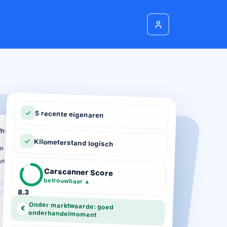
5 recente eigenaren
hadeverleden
n schade geregistreerd
Kilometerstand logisch
ie
n total loss gemeld
ot 03-2026
Carscanner Score
d gekeurd
betrouwbaar
▲
8.3
Onder marktwaarde: goed
€
onderhandelmoment