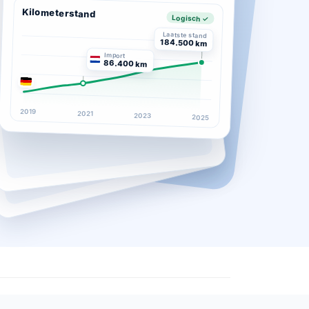
Kilometerstand
Logisch ✓
Laatste stand
184.500 km
Import
86.400 km
2019
2021
2023
2025