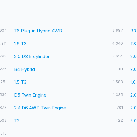
.904
T6 Plug-in Hybrid AWD
9.687
B3
.211
1.6 T3
4.340
T8
.798
2.0 D3 5 cylinder
3.654
2.0
.226
B4 Hybrid
3.111
2.0
.751
1.5 T3
1.583
1.6
.530
D5 Twin Engine
1.335
2.0
878
2.4 D6 AWD Twin Engine
701
2.
562
T2
422
2.0
313