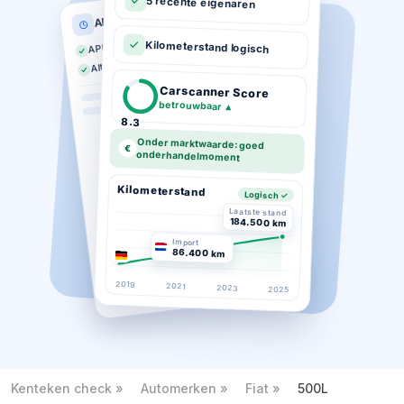
5 recente eigenaren
APK historie
APK geldig tot 03-2026
Kilometerstand logisch
Altijd op tijd gekeurd
Carscanner Score
betrouwbaar
▲
8.3
Onder marktwaarde: goed
€
onderhandelmoment
Kilometerstand
Logisch ✓
Laatste stand
184.500 km
Import
86.400 km
2019
2021
2023
2025
Kenteken check
Automerken
Fiat
500L