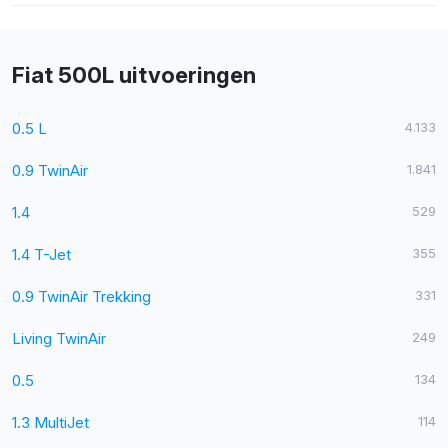
Fiat 500L uitvoeringen
0.5 L
4.133
0.9 TwinAir
1.841
1.4
529
1.4 T-Jet
355
0.9 TwinAir Trekking
331
Living TwinAir
249
0.5
134
1.3 MultiJet
114