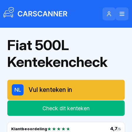
Fiat 500L
Kentekencheck
NL
Check dit kenteken
★★★★★
★★★★★
4,7
Klantbeoordeling
/5