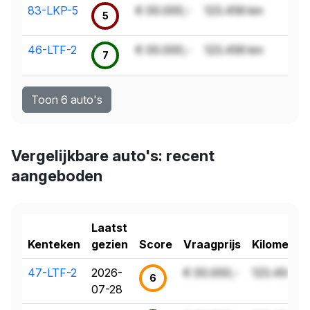
83-LKP-5
€ 00.000,-
123.456 km
5
46-LTF-2
€ 00.000,-
123.456 km
7
Toon 6 auto's
Vergelijkbare auto's: recent
aangeboden
Laatst
Kenteken
gezien
Score
Vraagprijs
Kilometer
47-LTF-2
2026-
€ 00.000,-
123.456 k
6
07-28