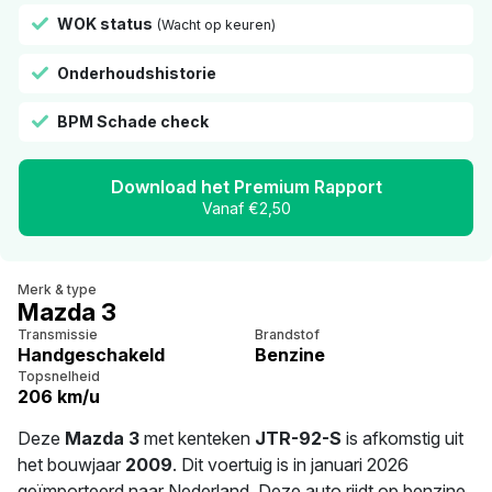
WOK status
(Wacht op keuren)
Onderhoudshistorie
BPM Schade check
Download het Premium Rapport
Vanaf €2,50
Merk & type
Mazda 3
Transmissie
Brandstof
Handgeschakeld
Benzine
Topsnelheid
206 km/u
Deze
Mazda 3
met kenteken
JTR-92-S
is afkomstig uit
het bouwjaar
2009
. Dit voertuig is in januari 2026
geïmporteerd naar Nederland. Deze auto rijdt op benzine.