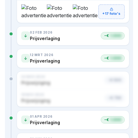
+17 foto's
02 FEB 2026
−€
1.000
Prijsverlaging
12 MRT 2026
−€
1.000
Prijsverlaging
02 NOV 2024
−€ 500
Prijswijziging
18 NOV 2024
−€ 750
Prijswijziging
Nog 1 advertentie en 2 prijzen · bekijk in premium
01 APR 2026
−€
1.000
Prijsverlaging