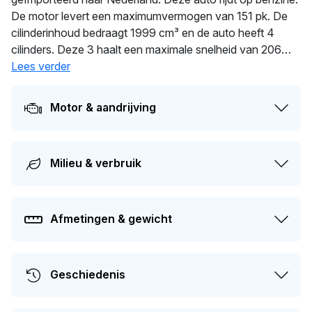
De motor levert een maximumvermogen van 151 pk. De
cilinderinhoud bedraagt 1999 cm³ en de auto heeft 4
cilinders. Deze 3 haalt een maximale snelheid van 206
km/h. Met 1.397 kg biedt deze auto stabiliteit en comfort.
Lees verder
De auto wisselde in 2026 voor het laatst van eigenaar. De
APK is geldig tot 09-01-2027. De marktwaarde van deze
Motor & aandrijving
auto wordt op dit moment geschat op
€ 5.300
.
Milieu & verbruik
Afmetingen & gewicht
Geschiedenis