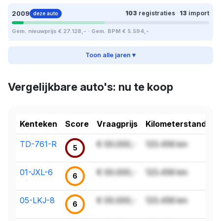
2009
103
registraties
·
13
import
deze auto
Gem. nieuwprijs € 27.128,- · Gem. BPM € 5.594,-
Toon alle jaren ▾
Vergelijkbare auto's: nu te koop
Kenteken
Score
Vraagprijs
Kilometerstand
TD-761-R
€ 00.000,-
123.456 km
5
01-JXL-6
€ 00.000,-
123.456 km
6
05-LKJ-8
€ 00.000,-
123.456 km
6