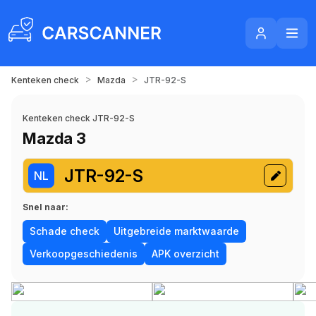
>
>
Kenteken check
Mazda
JTR-92-S
Kenteken check JTR-92-S
Mazda 3
JTR-92-S
NL
Snel naar:
Schade check
Uitgebreide marktwaarde
Verkoopgeschiedenis
APK overzicht