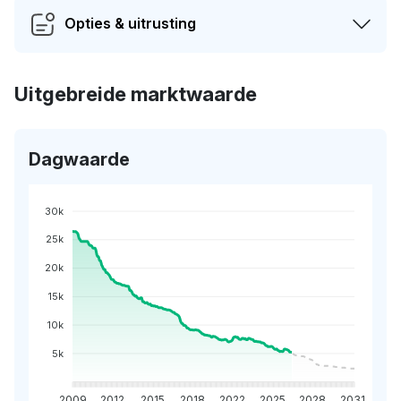
Opties & uitrusting
Uitgebreide marktwaarde
Dagwaarde
30k
25k
20k
15k
10k
5k
2009
2012
2015
2018
2022
2025
2028
2031