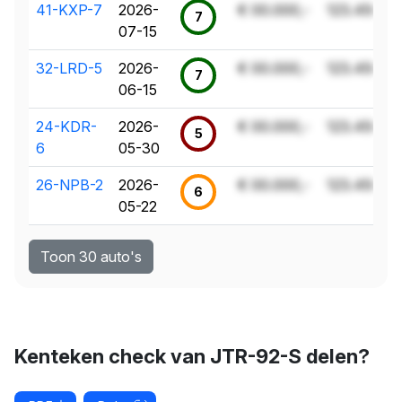
41-KXP-7
2026-
€ 00.000,-
123.456 k
7
07-15
32-LRD-5
2026-
€ 00.000,-
123.456 k
7
06-15
24-KDR-
2026-
€ 00.000,-
123.456 k
5
6
05-30
26-NPB-2
2026-
€ 00.000,-
123.456 k
6
05-22
Toon 30 auto's
Kenteken check van JTR-92-S delen?