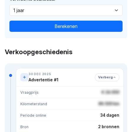
Berekenen
Verkoopgeschiedenis
30 DEC 2025
Verberg
Advertentie #1
€ 24.950
Vraagprijs
86.500 km
Kilometerstand
34 dagen
Periode online
2 bronnen
Bron