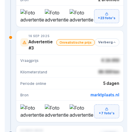
+23 foto's
16 SEP 2025
Advertentie
Verberg
Onrealistische prijs
#3
€ 24.950
Vraagprijs
86.500 km
Kilometerstand
5 dagen
Periode online
marktplaats.nl
Bron
+7 foto's
02 NOV 2024