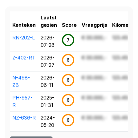
Laatst
Kenteken
gezien
Score
Vraagprijs
Kilometer
RN-202-L
2026-
€ 00.000,-
123.456 k
7
07-28
Z-402-RT
2026-
€ 00.000,-
123.456 k
6
07-27
N-498-
2026-
€ 00.000,-
123.456 k
6
ZB
06-11
PH-957-
2025-
€ 00.000,-
123.456 k
6
R
01-31
NZ-636-R
2024-
€ 00.000,-
123.456 k
6
05-20