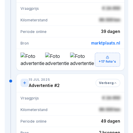
€ 24.950
Vraagprijs
86.500 km
Kilometerstand
39 dagen
Periode online
marktplaats.nl
Bron
+17 foto's
15 JUL 2025
Verberg
Advertentie #2
€ 24.950
Vraagprijs
86.500 km
Kilometerstand
49 dagen
Periode online
2 bronnen
Bron