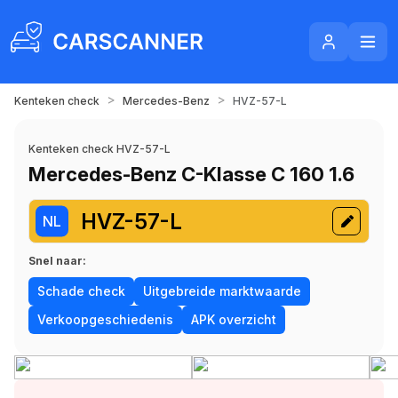
>
>
Kenteken check
Mercedes-Benz
HVZ-57-L
Kenteken check HVZ-57-L
Mercedes-Benz C-Klasse C 160 1.6
HVZ-57-L
NL
Snel naar:
Schade check
Uitgebreide marktwaarde
Verkoopgeschiedenis
APK overzicht