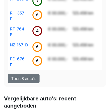
7
RH-357-
€ 00.000,-
123.456 km
6
P
RT-764-
€ 00.000,-
123.456 km
4
B
NZ-167-D
€ 00.000,-
123.456 km
6
PD-676-
€ 00.000,-
123.456 km
6
F
Toon 8 auto's
Vergelijkbare auto's: recent
aangeboden