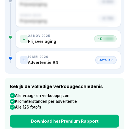
−€ 500
Prijswijziging
18 NOV 2024
−€ 750
Prijswijziging
Nog 1 advertentie en 2 prijzen · bekijk in premium
22 NOV 2025
−€
1.000
Prijsverlaging
19 MEI 2026
Details
Advertentie #4
Bekijk de volledige verkoopgeschiedenis
Alle vraag- en verkoopprijzen
Kilometerstanden per advertentie
Alle 126 foto's
Download het Premium Rapport