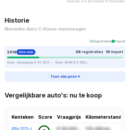
waarvan 2 in de laatste 12 maanden
Historie
Mercedes-Benz C-Klasse stationwagen
Registraties
Import
2018
36
registraties
·
10
import
deze auto
Gem. nieuwprijs € 47.907,- · Gem. BPM € 5.323,-
Toon alle jaren ▾
Vergelijkbare auto's: nu te koop
Kenteken
Score
Vraagprijs
Kilometerstand
RN-203-L
€ 00.000,-
123.456 km