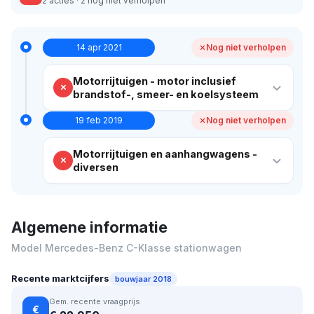
2 acties · 2 nog niet verholpen
14 apr 2021
Nog niet verholpen
Motorrijtuigen - motor inclusief
brandstof-, smeer- en koelsysteem
19 feb 2019
Nog niet verholpen
Motorrijtuigen en aanhangwagens -
diversen
Algemene informatie
Model Mercedes-Benz C-Klasse stationwagen
Recente marktcijfers
bouwjaar 2018
Gem. recente vraagprijs
€