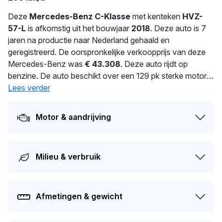
Deze
Mercedes-Benz C-Klasse
met kenteken
HVZ-
57-L
is afkomstig uit het bouwjaar
2018
. Deze auto is 7
jaren na productie naar Nederland gehaald en
geregistreerd. De oorspronkelijke verkoopprijs van deze
Mercedes-Benz was
€ 43.308
. Deze auto rijdt op
benzine. De auto beschikt over een 129 pk sterke motor.
Dit model beschikt over een 1595 cc motor met 4
Lees verder
cilinders. De topsnelheid van deze auto bedraagt 208
km/h. Een uitgebalanceerd gewicht van 1.500 kg voor
Motor & aandrijving
optimale prestaties. De huidige eigenaar heeft deze auto
al
6
dagen in bezit. De APK is geldig tot 22-07-2027. Dit
voertuig heeft 2 eigenaren gehad in het verleden. De
Milieu & verbruik
actuele waarde van dit voertuig is naar schatting
€
18.500
.
Afmetingen & gewicht