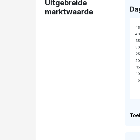
Uitgebreide
Da
marktwaarde
45
40
35
30
25
20
1
1
5
Toel