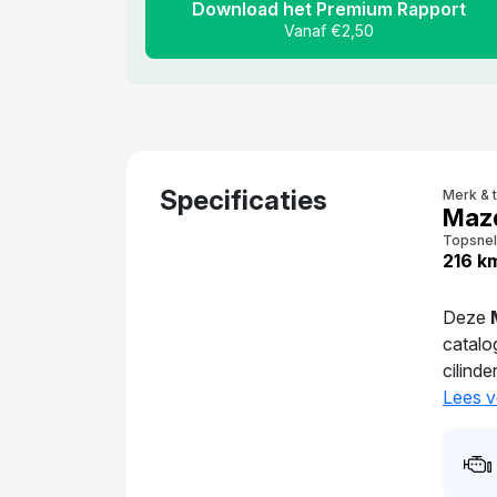
Download het Premium Rapport
Vanaf €2,50
Specificaties
Merk & 
Maz
Topsnel
216 k
Deze
catalo
cilind
laatst
Lees v
sinds 
gesch