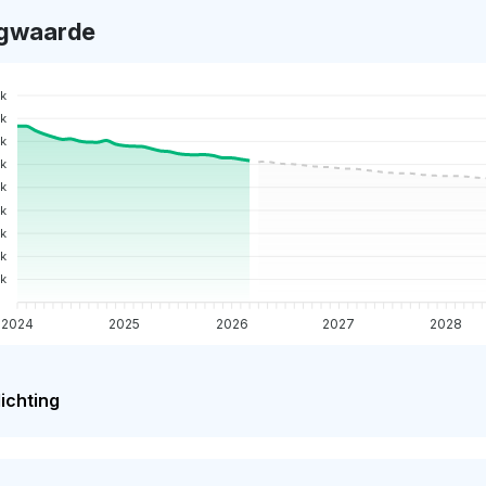
gwaarde
k
k
k
k
k
k
5k
0k
k
2024
2025
2026
2027
2028
ichting