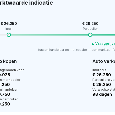
rktwaarde indicatie
€ 26.250
€ 29.250
Inruil
Particulier
▲ Vraagprijs 
tussen handelaar en merkdealer — een marktconfo
o kopen
Auto verk
angeboden voor
Inruilprijs
0.925
€ 26.250
en merkdealer
Particuliere v
2.250
€ 29.250
en handelaar
Verwachte stat
0.750
98 dagen
n particulier
9.250