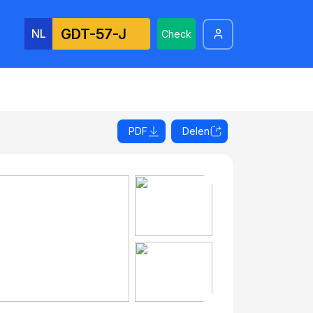
NL
Check
PDF
Delen