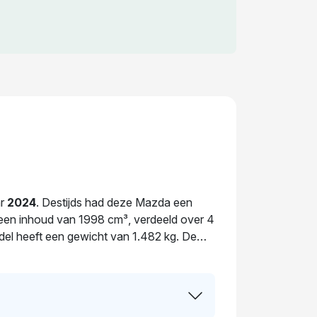
ar
2024
. Destijds had deze Mazda een
een inhoud van 1998 cm³, verdeeld over 4
odel heeft een gewicht van 1.482 kg. De
 geldig tot 27-06-2028. De auto heeft
van deze auto wordt op dit moment