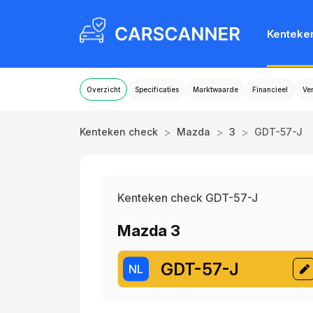
Kenteke
Overzicht
Specificaties
Marktwaarde
Financieel
Ve
>
>
>
Kenteken check
Mazda
3
GDT-57-J
Kenteken check GDT-57-J
Mazda 3
GDT-57-J
NL