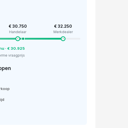
€ 30.750
€ 32.250
Handelaar
Merkdealer
nu · € 30.925
rme vraagprijs
open
erkoop
ijd