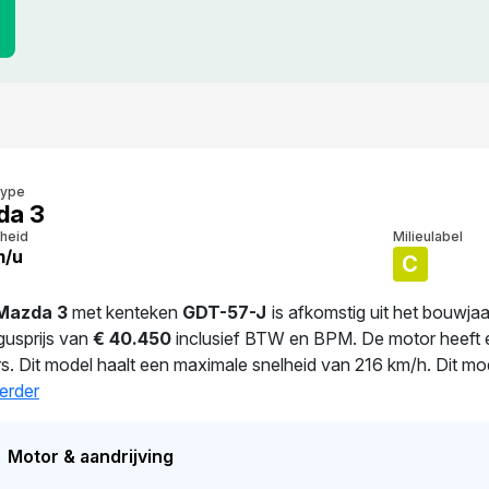
type
da 3
heid
Milieulabel
m/u
C
Mazda 3
met kenteken
GDT-57-J
is afkomstig uit het bouwja
gusprijs van
€ 40.450
inclusief BTW en BPM. De motor heeft 
ers. Dit model haalt een maximale snelheid van 216 km/h. Dit m
e tenaamstelling van deze auto vond plaats in 2026. De APK is
erder
de registratie 2 keer van eigenaar gewisseld. De marktwaarde 
at op
€ 30.750
.
Motor & aandrijving