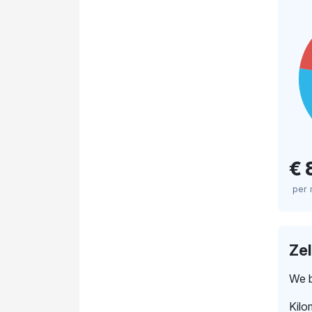
€ 
per
Ze
We b
Kilo