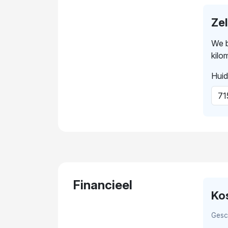
Ze
We b
kilo
Huid
Financieel
Ko
Gesc