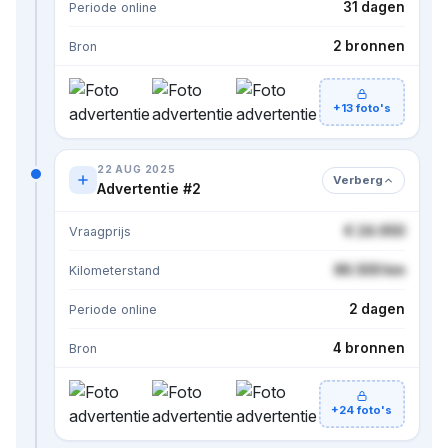
31 dagen
Periode online
2 bronnen
Bron
+13 foto's
22 AUG 2025
Verberg
Advertentie #2
€ 24.950
Vraagprijs
86.500 km
Kilometerstand
2 dagen
Periode online
4 bronnen
Bron
+24 foto's