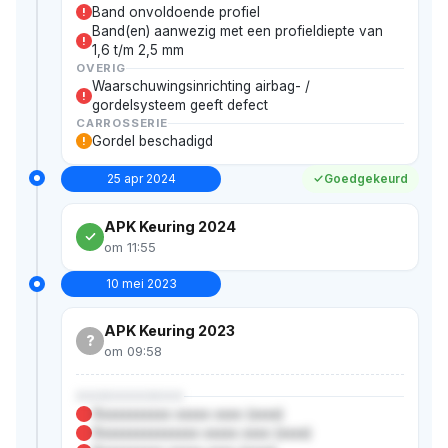
Band onvoldoende profiel
!
Band(en) aanwezig met een profieldiepte van
!
1,6 t/m 2,5 mm
OVERIG
Waarschuwingsinrichting airbag- /
!
gordelsysteem geeft defect
CARROSSERIE
Gordel beschadigd
!
25 apr 2024
Goedgekeurd
APK Keuring 2024
om 11:55
10 mei 2023
APK Keuring 2023
?
om 09:58
XXXXXXXXXXX
Xxxxxxxxxxx xxxxx xxxx (xxxx)
Xxxxxxxxxxxxxxx xxxxx xxxx (xxxx)