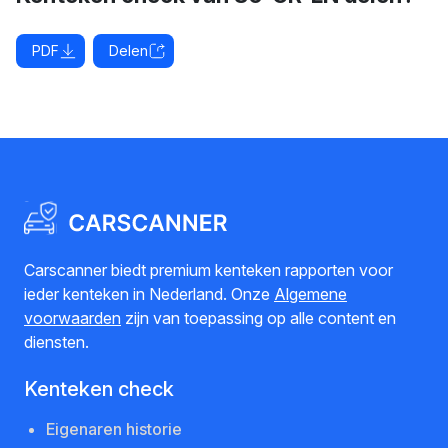
PDF
Delen
Carscanner biedt premium kenteken rapporten voor
ieder kenteken in Nederland. Onze
Algemene
voorwaarden
zijn van toepassing op alle content en
diensten.
Kenteken check
Eigenaren historie