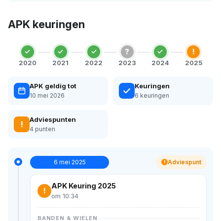
APK keuringen
?
!
2020
2021
2022
2023
2024
2025
APK geldig tot
Keuringen
10 mei 2026
6 keuringen
Adviespunten
!
4 punten
6 mei 2025
Adviespunt
!
APK Keuring 2025
!
om 10:34
BANDEN & WIELEN