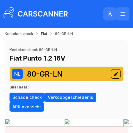
>
>
Kenteken check
Fiat
80-GR-LN
Kenteken check 80-GR-LN
Fiat Punto 1.2 16V
80-GR-LN
NL
Snel naar:
Schade check
Verkoopgeschiedenis
APK overzicht