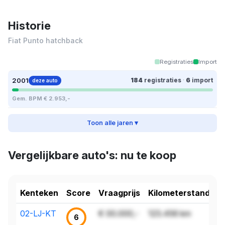
Historie
Fiat Punto hatchback
Registraties
Import
2001
184
registraties
·
6
import
deze auto
Gem. BPM € 2.953,-
Toon alle jaren ▾
Vergelijkbare auto's: nu te koop
Kenteken
Score
Vraagprijs
Kilometerstand
02-LJ-KT
€ 00.000,-
123.456 km
6