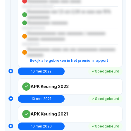
Xxxxxxxxxx xxxxx xxxx (xxxx)
XXXXXXXXXXX
Xxxxxxxxxxx xxx 1,5 x/x 2,0X xx xxxx xxx 15%
xxxxxxxxxxx
Xxxxxxxxxxx xxxxxxxx
XXXXXXXX
Xxxxxxxxxxxxxx xxxx xxxxxxxx / xxxxxxxxx
xxxxxx xxxxxxxxxxxx
XXXXXX
Xxxxxxxxxxx xxxxx xxx xxx xxxxxxxxxx xxxxxxxx
xxxxxxxx
Bekijk alle gebreken in het premium rapport
10 mei 2022
Goedgekeurd
APK Keuring 2022
10 mei 2021
Goedgekeurd
APK Keuring 2021
10 mei 2020
Goedgekeurd