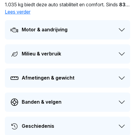
1.035 kg biedt deze auto stabiliteit en comfort. Sinds
83
dagen wordt deze auto bereden door de huidige eigenaar.
Lees verder
De volgende APK-keuring staat gepland voor 10-05-
2026. De auto heeft sinds de registratie 4 keer van
Motor & aandrijving
eigenaar gewisseld.
Milieu & verbruik
Afmetingen & gewicht
Banden & velgen
Geschiedenis