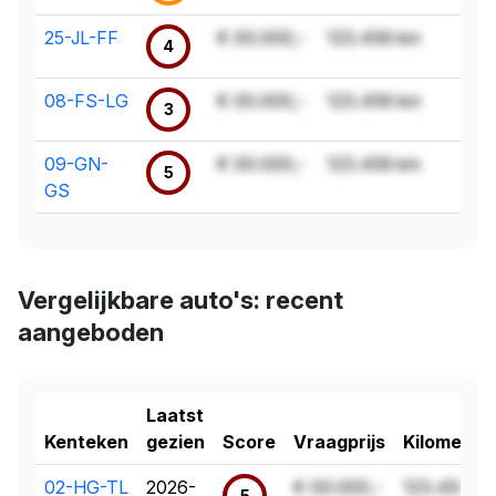
25-JL-FF
€ 00.000,-
123.456 km
4
08-FS-LG
€ 00.000,-
123.456 km
3
09-GN-
€ 00.000,-
123.456 km
5
GS
Vergelijkbare auto's: recent
aangeboden
Laatst
Kenteken
gezien
Score
Vraagprijs
Kilometer
02-HG-TL
2026-
€ 00.000,-
123.456 k
5