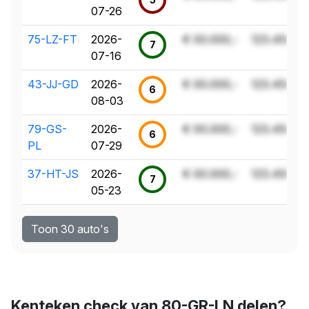
07-26
75-LZ-FT
2026-
€ 00.000,-
123.456 k
7
07-16
43-JJ-GD
2026-
€ 00.000,-
123.456 k
6
08-03
79-GS-
2026-
€ 00.000,-
123.456 k
6
PL
07-29
37-HT-JS
2026-
€ 00.000,-
123.456 k
7
05-23
Toon 30 auto's
Kenteken check van 80-GR-LN delen?