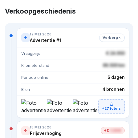
Verkoopgeschiedenis
12 MEI 2020
Verberg
Advertentie #1
€ 24.950
Vraagprijs
86.500 km
Kilometerstand
6 dagen
Periode online
4 bronnen
Bron
+27 foto's
18 MEI 2020
+€
1.000
Prijsverhoging