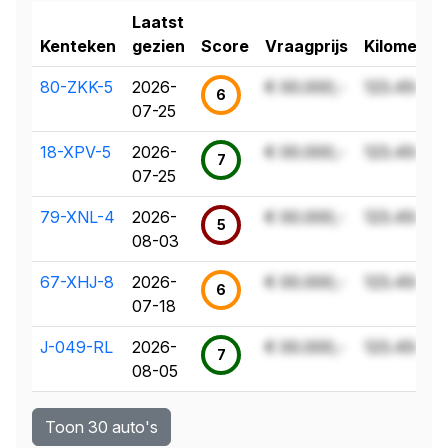
Laatst
Kenteken
gezien
Score
Vraagprijs
Kilometer
80-ZKK-5
2026-
€ 00.000,-
123.456 k
6
07-25
18-XPV-5
2026-
€ 00.000,-
123.456 k
7
07-25
79-XNL-4
2026-
€ 00.000,-
123.456 k
5
08-03
67-XHJ-8
2026-
€ 00.000,-
123.456 k
6
07-18
J-049-RL
2026-
€ 00.000,-
123.456 k
7
08-05
Toon 30 auto's