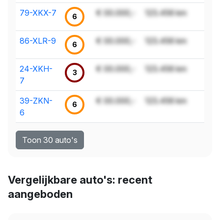
79-XKX-7
€ 00.000,-
123.456 km
6
86-XLR-9
€ 00.000,-
123.456 km
6
24-XKH-
€ 00.000,-
123.456 km
3
7
39-ZKN-
€ 00.000,-
123.456 km
6
6
Toon 30 auto's
Vergelijkbare auto's: recent
aangeboden