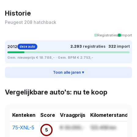
Historie
Peugeot 208 hatchback
Registraties
Import
2012
2.293
registraties
·
322
import
deze auto
Gem. nieuwprijs € 18.788,- · Gem. BPM € 2.753,-
Toon alle jaren ▾
Vergelijkbare auto's: nu te koop
Kenteken
Score
Vraagprijs
Kilometerstand
75-XNL-5
€ 00.000,-
123.456 km
5