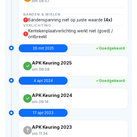
om 08:57
BANDEN & WIELEN
Bandenspanning niet op juiste waarde
(4x)
!
VERLICHTING
Kentekenplaatverlichting werkt niet (goed) /
!
ontbreekt
26 mrt 2025
Goedgekeurd
APK Keuring 2025
om 08:58
4 apr 2024
Goedgekeurd
APK Keuring 2024
om 09:14
17 apr 2023
APK Keuring 2023
?
om 11:34