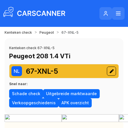
>
>
Kenteken check
Peugeot
67-XNL-5
Kenteken check 67-XNL-5
Peugeot 208 1.4 VTi
67-XNL-5
NL
Snel naar:
Schade check
Uitgebreide marktwaarde
Verkoopgeschiedenis
APK overzicht