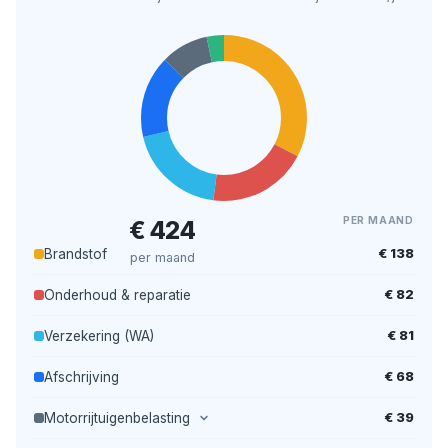
PER MAAND
€ 424
€ 138
Brandstof
per maand
€ 82
Onderhoud & reparatie
€ 81
Verzekering (WA)
€ 68
Afschrijving
€ 39
Motorrijtuigenbelasting