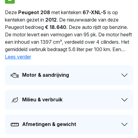
Deze
Peugeot 208
met kenteken
67-XNL-5
is op
kenteken gezet in
2012
. De nieuwwaarde van deze
Peugeot bedroeg
€ 18.640
. Deze auto rijdt op benzine.
De motor levert een vermogen van 95 pk. De motor heeft
een inhoud van 1397 cm³, verdeeld over 4 cilinders. Het
gemiddeld verbruik bedraagt 5.6 liter per 100 km. Een
uitgebalanceerd gewicht van 1.145 kg voor optimale
Lees verder
prestaties. Dit voertuig is al
9
dagen in handen van
dezelfde eigenaar. De APK is geldig tot 03-05-2027. De
Motor & aandrijving
auto heeft sinds de registratie 2 keer van eigenaar
gewisseld. De geschatte actuele dagwaarde van deze
auto ligt rond de
€ 3.900
.
Milieu & verbruik
Afmetingen & gewicht