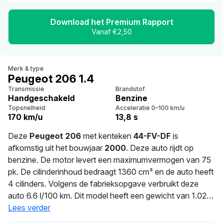
Download het Premium Rapport
Vanaf €2,50
Merk & type
Peugeot 206 1.4
Transmissie
Brandstof
Handgeschakeld
Benzine
Topsnelheid
Acceleratie 0–100 km/u
170 km/u
13,8 s
Deze
Peugeot 206
met kenteken
44-FV-DF
is
afkomstig uit het bouwjaar
2000
. Deze auto rijdt op
benzine. De motor levert een maximumvermogen van 75
pk. De cilinderinhoud bedraagt 1360 cm³ en de auto heeft
4 cilinders. Volgens de fabrieksopgave verbruikt deze
auto 6.6 l/100 km. Dit model heeft een gewicht van 1.025
kg. Sinds
Lees verder
76
dagen wordt deze auto bereden door de
huidige eigenaar. Dit voertuig moet over 348 dagen