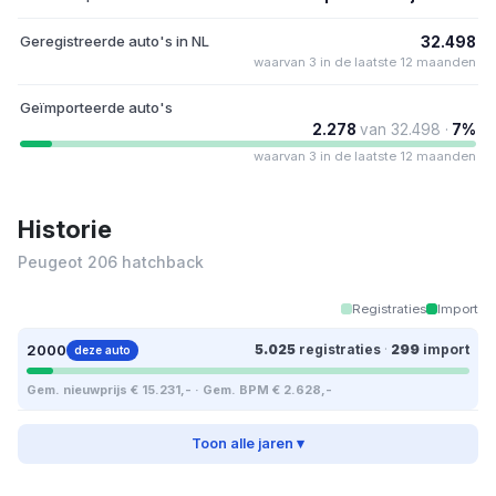
Geregistreerde auto's in NL
32.498
waarvan 3 in de laatste 12 maanden
Geïmporteerde auto's
2.278
van 32.498 ·
7%
waarvan 3 in de laatste 12 maanden
Historie
Peugeot 206 hatchback
Registraties
Import
2000
5.025
registraties
·
299
import
deze auto
Gem. nieuwprijs € 15.231,- · Gem. BPM € 2.628,-
Toon alle jaren ▾