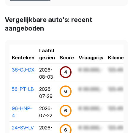
Vergelijkbare auto's: recent
aangeboden
Laatst
Kenteken
gezien
Score
Vraagprijs
Kilometer
36-GJ-DX
2026-
€ 00.000,-
123.456 k
4
08-03
56-PT-LB
2026-
€ 00.000,-
123.456 k
6
07-29
96-HNP-
2026-
€ 00.000,-
123.456 k
6
4
07-22
24-SV-LV
2026-
€ 00.000,-
123.456 k
6