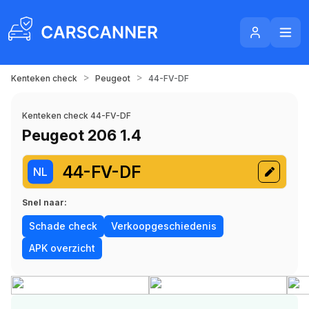
>
>
Kenteken check
Peugeot
44-FV-DF
Kenteken check 44-FV-DF
Peugeot 206 1.4
44-FV-DF
NL
Snel naar:
Schade check
Verkoopgeschiedenis
APK overzicht