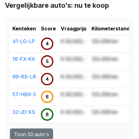
Vergelijkbare auto's: nu te koop
Kenteken
Score
Vraagprijs
Kilometerstand
41-LG-LP
€ 00.000,-
123.456 km
4
16-FX-KX
€ 00.000,-
123.456 km
5
99-RS-LR
€ 00.000,-
123.456 km
4
57-HBX-3
€ 00.000,-
123.456 km
6
32-JD-XS
€ 00.000,-
123.456 km
8
Toon 30 auto's