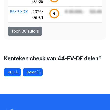
07-29
66-PJ-DX
2026-
€ 00.000,-
123.456 k
6
08-01
Toon 30 auto's
Kenteken check van 44-FV-DF delen?
PDF
Delen