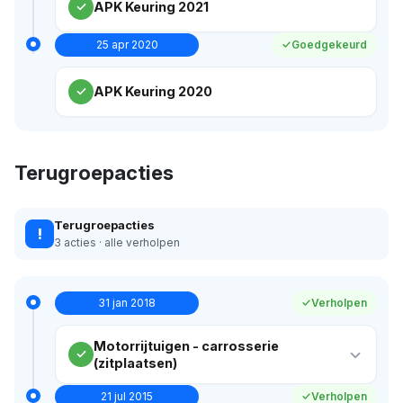
APK Keuring 2021
25 apr 2020
Goedgekeurd
APK Keuring 2020
Terugroepacties
Terugroepacties
!
3 acties · alle verholpen
31 jan 2018
Verholpen
Motorrijtuigen - carrosserie
(zitplaatsen)
21 jul 2015
Verholpen