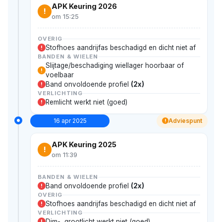
APK Keuring 2026
!
om 15:25
OVERIG
Stofhoes aandrijfas beschadigd en dicht niet af
!
BANDEN & WIELEN
Slijtage/beschadiging wiellager hoorbaar of
!
voelbaar
Band onvoldoende profiel
(2x)
!
VERLICHTING
Remlicht werkt niet (goed)
!
16 apr 2025
Adviespunt
!
APK Keuring 2025
!
om 11:39
BANDEN & WIELEN
Band onvoldoende profiel
(2x)
!
OVERIG
Stofhoes aandrijfas beschadigd en dicht niet af
!
VERLICHTING
Dim-, grootlicht werkt niet (goed)
!