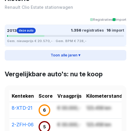
Renault Clio Estate stationwagen
Registraties
Import
2013
1.356
registraties
·
16
import
deze auto
Gem. nieuwprijs € 20.570,- · Gem. BPM € 728,-
Toon alle jaren ▾
Vergelijkbare auto's: nu te koop
Kenteken
Score
Vraagprijs
Kilometerstand
8-XTD-21
€ 00.000,-
123.456 km
6
2-ZFH-06
€ 00.000,-
123.456 km
5