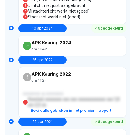
Dimlicht niet juist aangebracht
!
Mistachterlicht werkt niet (goed)
!
Stadslicht werkt niet (goed)
!
10 apr 2024
Goedgekeurd
APK Keuring 2024
om 11:42
25 apr 2022
APK Keuring 2022
?
om 11:24
XXXXXX & XXXXXX
Xxxx(xx) xxxxxxxx xxx xxx xxxxxxxxxxxxx xxx 1,6
x/x 2,5 xx
Bekijk alle gebreken in het premium rapport
25 apr 2021
Goedgekeurd