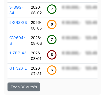
3-SGG-
2026-
€ 00.000,-
123.456 k
7
34
08-02
5-XRS-33
2026-
€ 00.000,-
123.456 k
6
08-05
GV-604-
2026-
€ 00.000,-
123.456 k
7
B
08-03
1-ZBP-43
2026-
€ 00.000,-
123.456 k
5
08-01
GT-326-L
2026-
€ 00.000,-
123.456 k
6
07-31
Toon 30 auto's