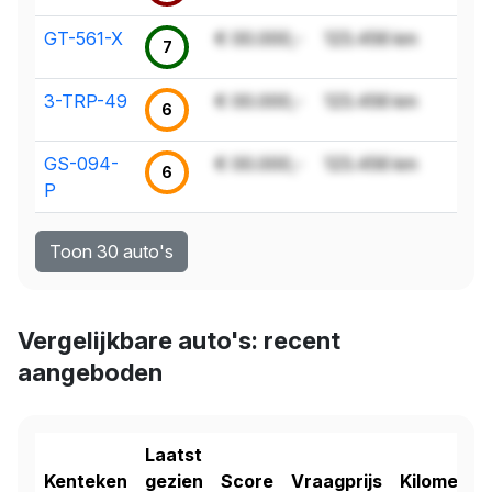
GT-561-X
€ 00.000,-
123.456 km
7
3-TRP-49
€ 00.000,-
123.456 km
6
GS-094-
€ 00.000,-
123.456 km
6
P
Toon 30 auto's
Vergelijkbare auto's: recent
aangeboden
Laatst
Kenteken
gezien
Score
Vraagprijs
Kilometer