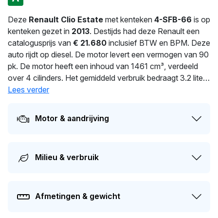
Deze
Renault Clio Estate
met kenteken
4-SFB-66
is op
kenteken gezet in
2013
. Destijds had deze Renault een
catalogusprijs van
€ 21.680
inclusief BTW en BPM. Deze
auto rijdt op diesel. De motor levert een vermogen van 90
pk. De motor heeft een inhoud van 1461 cm³, verdeeld
over 4 cilinders. Het gemiddeld verbruik bedraagt 3.2 liter
per 100 km. Dit model heeft een gewicht van 1.196 kg. De
Lees verder
auto wisselde in 2026 voor het laatst van eigenaar. De
volgende APK-keuring staat gepland voor 08-06-2027.
Motor & aandrijving
Dit voertuig heeft 2 eigenaren gehad in het verleden. Op
dit moment bedraagt de dagwaarde van dit voertuig
ongeveer
€ 2.800
.
Milieu & verbruik
Afmetingen & gewicht