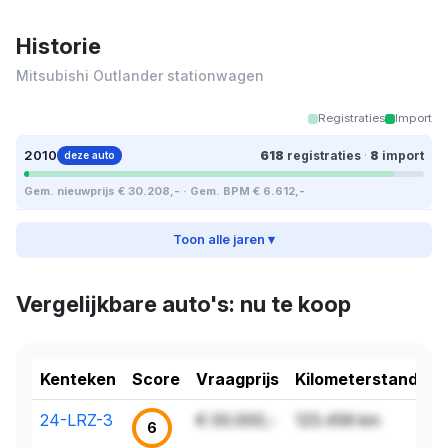
Historie
Mitsubishi Outlander stationwagen
Registraties
Import
2010
618
registraties
·
8
import
deze auto
Gem. nieuwprijs € 30.208,- · Gem. BPM € 6.612,-
Toon alle jaren ▾
Vergelijkbare auto's: nu te koop
Kenteken
Score
Vraagprijs
Kilometerstand
24-LRZ-3
€ 00.000,-
123.456 km
6