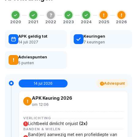
?
!
!
2020
2021
2022
2023
2024
2025
2026
APK geldig tot
Keuringen
14 juli 2027
7 keuringen
Adviespunten
!
5 punten
14 jul 2026
Adviespunt
!
APK Keuring 2026
!
om 12:06
VERLICHTING
Lichtbeeld dimlicht onjuist
(2x)
!
BANDEN & WIELEN
Band(en) aanwezig met een profieldiepte van