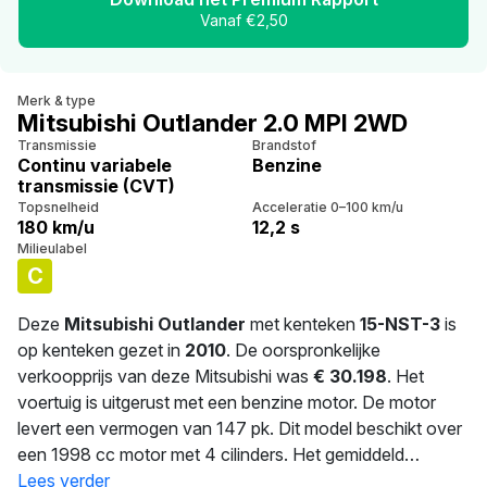
Vanaf €2,50
Merk & type
Mitsubishi Outlander 2.0 MPI 2WD
Transmissie
Brandstof
Continu variabele
Benzine
transmissie (CVT)
Topsnelheid
Acceleratie 0–100 km/u
180 km/u
12,2 s
Milieulabel
C
Deze
Mitsubishi Outlander
met kenteken
15-NST-3
is
op kenteken gezet in
2010
. De oorspronkelijke
verkoopprijs van deze Mitsubishi was
€ 30.198
. Het
voertuig is uitgerust met een benzine motor. De motor
levert een vermogen van 147 pk. Dit model beschikt over
een 1998 cc motor met 4 cilinders. Het gemiddeld
verbruik bedraagt 7.7 liter per 100 km. Een
Lees verder