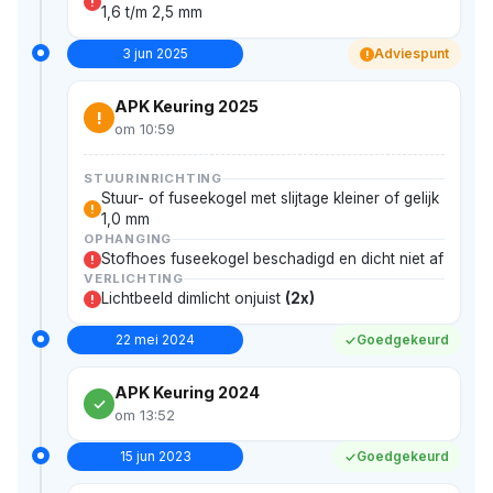
!
1,6 t/m 2,5 mm
3 jun 2025
Adviespunt
!
APK Keuring 2025
!
om 10:59
STUURINRICHTING
Stuur- of fuseekogel met slijtage kleiner of gelijk
!
1,0 mm
OPHANGING
Stofhoes fuseekogel beschadigd en dicht niet af
!
VERLICHTING
Lichtbeeld dimlicht onjuist
(2x)
!
22 mei 2024
Goedgekeurd
APK Keuring 2024
om 13:52
15 jun 2023
Goedgekeurd