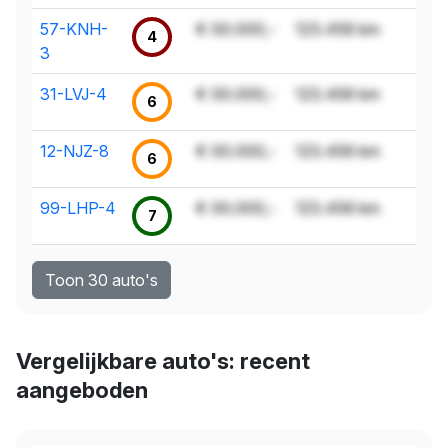
57-KNH-
€ 00.000,-
123.456 km
4
3
31-LVJ-4
€ 00.000,-
123.456 km
6
12-NJZ-8
€ 00.000,-
123.456 km
6
99-LHP-4
€ 00.000,-
123.456 km
7
Toon 30 auto's
Vergelijkbare auto's: recent
aangeboden