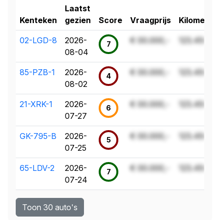
Laatst
Kenteken
gezien
Score
Vraagprijs
Kilometer
02-LGD-8
2026-
€ 00.000,-
123.456 k
7
08-04
85-PZB-1
2026-
€ 00.000,-
123.456 k
4
08-02
21-XRK-1
2026-
€ 00.000,-
123.456 k
6
07-27
GK-795-B
2026-
€ 00.000,-
123.456 k
5
07-25
65-LDV-2
2026-
€ 00.000,-
123.456 k
7
07-24
Toon 30 auto's