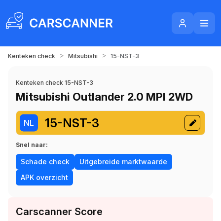
>
>
Kenteken check
Mitsubishi
15-NST-3
Kenteken check 15-NST-3
Mitsubishi Outlander 2.0 MPI 2WD
15-NST-3
NL
Snel naar:
Schade check
Uitgebreide marktwaarde
APK overzicht
Carscanner Score