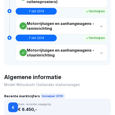
ruitensproeiers)
7 okt 2014
Verholpen
Motorrijtuigen en aanhangwagens -
reminrichting
7 okt 2014
Verholpen
Motorrijtuigen en aanhangwagens -
stuurinrichting
Algemene informatie
Model Mitsubishi Outlander stationwagen
Recente marktcijfers
bouwjaar 2010
Gem. recente vraagprijs
€
€ 6.450,-