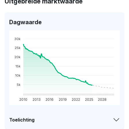
Uitgebreide marktwaarde
Dagwaarde
30k
25k
20k
15k
10k
5k
2010
2013
2016
2019
2022
2025
2028
Toelichting