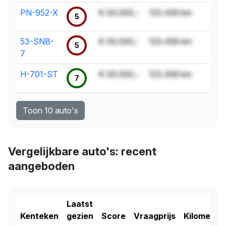
PN-952-X
€ 00.000,-
123.456 km
5
53-SNB-
€ 00.000,-
123.456 km
5
7
H-701-ST
€ 00.000,-
123.456 km
7
Toon 10 auto's
Vergelijkbare auto's: recent
aangeboden
Laatst
Kenteken
gezien
Score
Vraagprijs
Kilometer