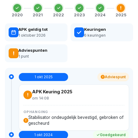
!
2020
2021
2022
2023
2024
2025
APK geldig tot
Keuringen
1 oktober 2026
6 keuringen
Adviespunten
!
1 punt
1 okt 2025
Adviespunt
!
APK Keuring 2025
!
om 14:08
OPHANGING
Stabilisator ondeugdelijk bevestigd, gebroken of
!
gescheurd
1 okt 2024
Goedgekeurd