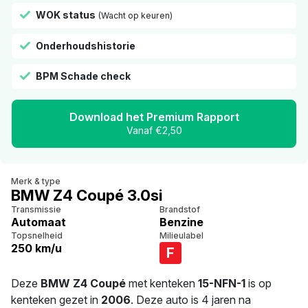
WOK status
(Wacht op keuren)
Onderhoudshistorie
BPM Schade check
Download het Premium Rapport
Vanaf €2,50
Merk & type
BMW Z4 Coupé 3.0si
Transmissie
Brandstof
Automaat
Benzine
Topsnelheid
Milieulabel
250 km/u
F
Deze
BMW Z4 Coupé
met kenteken
15-NFN-1
is op
kenteken gezet in
2006
. Deze auto is 4 jaren na