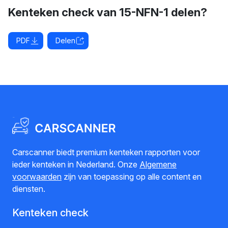
Kenteken check van 15-NFN-1 delen?
PDF
Delen
Carscanner biedt premium kenteken rapporten voor
ieder kenteken in Nederland. Onze
Algemene
voorwaarden
zijn van toepassing op alle content en
diensten.
Kenteken check