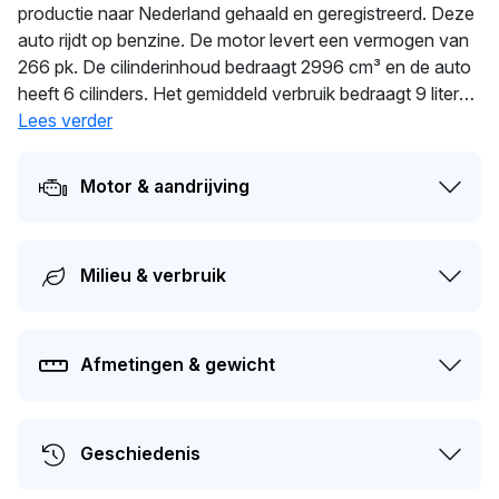
productie naar Nederland gehaald en geregistreerd. Deze
auto rijdt op benzine. De motor levert een vermogen van
266 pk. De cilinderinhoud bedraagt 2996 cm³ en de auto
heeft 6 cilinders. Het gemiddeld verbruik bedraagt 9 liter
per 100 km. Met 1.425 kg biedt deze auto stabiliteit en
Lees verder
comfort. Dit voertuig is al
337
dagen in handen van
dezelfde eigenaar. Dit voertuig moet over 53 dagen
Motor & aandrijving
opnieuw APK-gekeurd worden. Dit voertuig heeft 2
eigenaren gehad in het verleden. De huidige dagwaarde
van deze auto wordt geschat op
€ 8.200
.
Milieu & verbruik
Afmetingen & gewicht
Geschiedenis