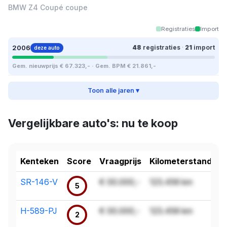
BMW Z4 Coupé coupe
Registraties
Import
2006
48
registraties
·
21
import
deze auto
Gem. nieuwprijs € 67.323,- · Gem. BPM € 21.861,-
Toon alle jaren ▾
Vergelijkbare auto's: nu te koop
Kenteken
Score
Vraagprijs
Kilometerstand
SR-146-V
€ 00.000,-
123.456 km
5
H-589-PJ
€ 00.000,-
123.456 km
2