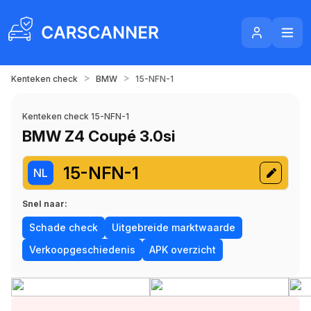
>
>
Kenteken check
BMW
15-NFN-1
Kenteken check 15-NFN-1
BMW Z4 Coupé 3.0si
15-NFN-1
NL
Snel naar:
Schade check
Uitgebreide marktwaarde
Verkoopgeschiedenis
APK overzicht