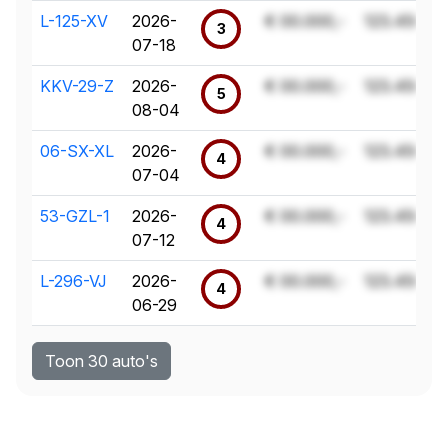
L-125-XV
2026-
€ 00.000,-
123.456 k
3
07-18
KKV-29-Z
2026-
€ 00.000,-
123.456 k
5
08-04
06-SX-XL
2026-
€ 00.000,-
123.456 k
4
07-04
53-GZL-1
2026-
€ 00.000,-
123.456 k
4
07-12
L-296-VJ
2026-
€ 00.000,-
123.456 k
4
06-29
Toon 30 auto's