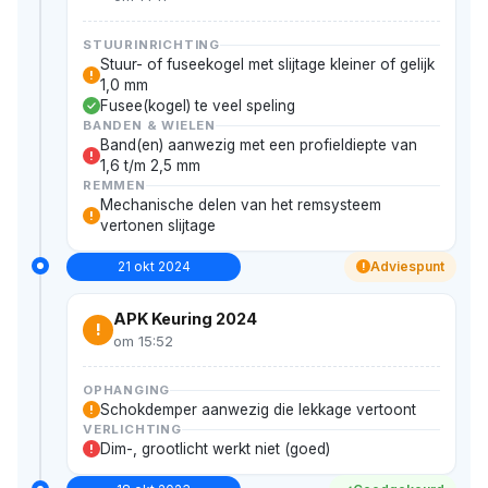
STUURINRICHTING
Stuur- of fuseekogel met slijtage kleiner of gelijk
!
1,0 mm
Fusee(kogel) te veel speling
BANDEN & WIELEN
Band(en) aanwezig met een profieldiepte van
!
1,6 t/m 2,5 mm
REMMEN
Mechanische delen van het remsysteem
!
vertonen slijtage
21 okt 2024
Adviespunt
!
APK Keuring 2024
!
om 15:52
OPHANGING
Schokdemper aanwezig die lekkage vertoont
!
VERLICHTING
Dim-, grootlicht werkt niet (goed)
!