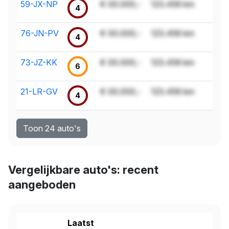
59-JX-NP
€ 00.000,-
123.456 km
4
76-JN-PV
€ 00.000,-
123.456 km
4
73-JZ-KK
€ 00.000,-
123.456 km
6
21-LR-GV
€ 00.000,-
123.456 km
4
Toon 24 auto's
Vergelijkbare auto's: recent
aangeboden
Laatst