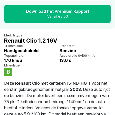
Download het Premium Rapport
Vanaf €2,50
Merk & type
Renault Clio 1.2 16V
Transmissie
Brandstof
Handgeschakeld
Benzine
Topsnelheid
Acceleratie 0–100 km/u
170 km/u
13,0 s
Milieulabel
B
Deze
Renault Clio
met kenteken
15-ND-HG
is voor het
eerst in gebruik genomen in het jaar
2003
. Deze auto rijdt
op benzine. De motor levert een maximumvermogen van
75 pk. De cilinderinhoud bedraagt 1149 cm³ en de auto
heeft 4 cilinders. Volgens de fabrieksopgave verbruikt
deze auto 5.9 l/100 km. Dit model heeft een gewicht van