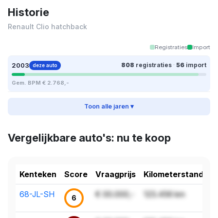
Historie
Renault Clio hatchback
Registraties
Import
2003
808
registraties
·
56
import
deze auto
Gem. BPM € 2.768,-
Toon alle jaren ▾
Vergelijkbare auto's: nu te koop
Kenteken
Score
Vraagprijs
Kilometerstand
68-JL-SH
€ 00.000,-
123.456 km
6