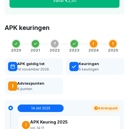
Vanaf €2,50
APK keuringen
?
!
!
2020
2021
2022
2023
2024
2025
APK geldig tot
Keuringen
14 november 2026
6 keuringen
Adviespunten
!
6 punten
14 okt 2025
Adviespunt
!
APK Keuring 2025
!
om 14:11