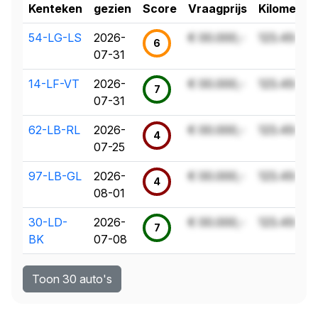
Kenteken
gezien
Score
Vraagprijs
Kilometer
54-LG-LS
2026-
€ 00.000,-
123.456 k
6
07-31
14-LF-VT
2026-
€ 00.000,-
123.456 k
7
07-31
62-LB-RL
2026-
€ 00.000,-
123.456 k
4
07-25
97-LB-GL
2026-
€ 00.000,-
123.456 k
4
08-01
30-LD-
2026-
€ 00.000,-
123.456 k
7
BK
07-08
Toon 30 auto's