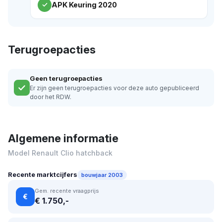
APK Keuring 2020
Terugroepacties
Geen terugroepacties
Er zijn geen terugroepacties voor deze auto gepubliceerd
door het RDW.
Algemene informatie
Model Renault Clio hatchback
Recente marktcijfers
bouwjaar 2003
Gem. recente vraagprijs
€
€ 1.750,-