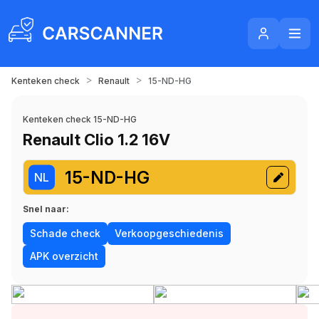
>
>
Kenteken check
Renault
15-ND-HG
Kenteken check 15-ND-HG
Renault Clio 1.2 16V
15-ND-HG
NL
Snel naar:
Schade check
Verkoopgeschiedenis
APK overzicht