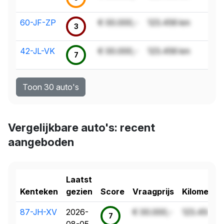
60-JF-ZP
€ 00.000,-
123.456 km
3
42-JL-VK
€ 00.000,-
123.456 km
7
Toon 30 auto's
Vergelijkbare auto's: recent
aangeboden
Laatst
Kenteken
gezien
Score
Vraagprijs
Kilometer
87-JH-XV
2026-
€ 00.000,-
123.456 k
7
08-05