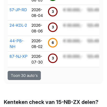
57-JP-RD
2026-
€ 00.000,-
123.456 k
3
08-04
24-KDL-2
2026-
€ 00.000,-
123.456 k
3
08-06
44-PB-
2026-
€ 00.000,-
123.456 k
6
NH
08-02
87-NJ-XP
2026-
€ 00.000,-
123.456 k
3
07-30
Toon 30 auto's
Kenteken check van 15-NB-ZX delen?