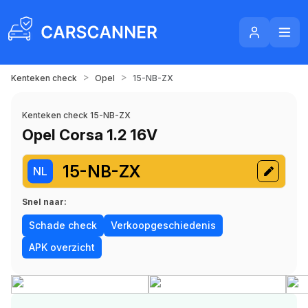
>
>
Kenteken check
Opel
15-NB-ZX
Kenteken check 15-NB-ZX
Opel Corsa 1.2 16V
15-NB-ZX
NL
Snel naar:
Schade check
Verkoopgeschiedenis
APK overzicht