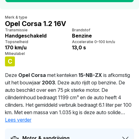
Merk & type
Opel Corsa 1.2 16V
Transmissie
Brandstof
Handgeschakeld
Benzine
Topsnelheid
Acceleratie 0–100 km/u
170 km/u
13,0 s
Milieulabel
C
Deze
Opel Corsa
met kenteken
15-NB-ZX
is afkomstig
uit het bouwjaar
2003
. Deze auto rijdt op benzine. De
auto beschikt over een 75 pk sterke motor. De
cilinderinhoud bedraagt 1199 cm³ en de auto heeft 4
cilinders. Het gemiddeld verbruik bedraagt 6.1 liter per 100
km. Met een massa van 1.035 kg is deze auto solide
gebouwd. De auto wisselde in 2026 voor het laatst van
Lees verder
eigenaar. De APK is geldig tot 20-08-2026. De auto heeft
sinds de registratie 5 keer van eigenaar gewisseld.
Motor & aandrijving