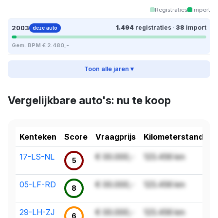
Registraties
Import
2003
1.494
registraties
·
38
import
deze auto
Gem. BPM € 2.480,-
Toon alle jaren ▾
Vergelijkbare auto's: nu te koop
Kenteken
Score
Vraagprijs
Kilometerstand
17-LS-NL
€ 00.000,-
123.456 km
5
05-LF-RD
€ 00.000,-
123.456 km
8
29-LH-ZJ
€ 00.000,-
123.456 km
6