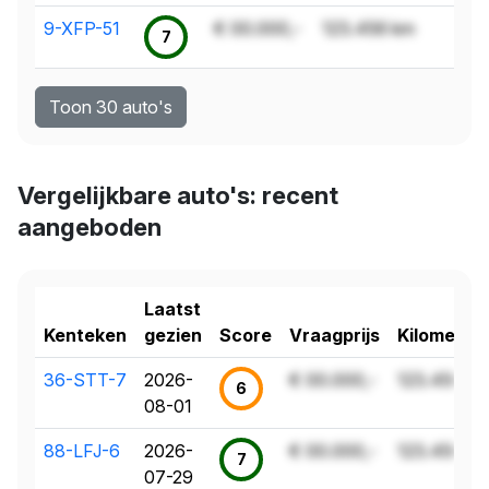
9-XFP-51
€ 00.000,-
123.456 km
7
Toon 30 auto's
Vergelijkbare auto's: recent
aangeboden
Laatst
Kenteken
gezien
Score
Vraagprijs
Kilometer
36-STT-7
2026-
€ 00.000,-
123.456 k
6
08-01
88-LFJ-6
2026-
€ 00.000,-
123.456 k
7
07-29