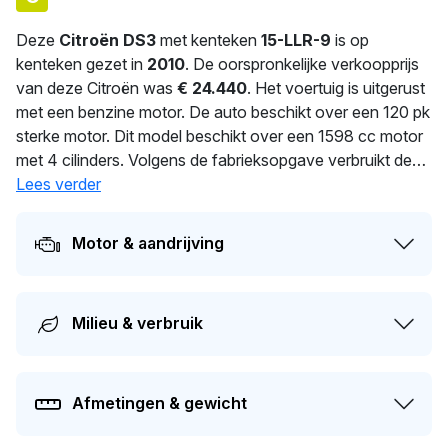
Deze
Citroën DS3
met kenteken
15-LLR-9
is op
kenteken gezet in
2010
. De oorspronkelijke verkoopprijs
van deze Citroën was
€ 24.440
. Het voertuig is uitgerust
met een benzine motor. De auto beschikt over een 120 pk
sterke motor. Dit model beschikt over een 1598 cc motor
met 4 cilinders. Volgens de fabrieksopgave verbruikt deze
auto 5.9 l/100 km. Dit model heeft een gewicht van 1.150
Lees verder
kg. In 2026 heeft deze auto een nieuwe eigenaar
gekregen. Dit voertuig moet over 68 dagen opnieuw
Motor & aandrijving
APK-gekeurd worden. Dit voertuig heeft 1 eigenaren
gehad in het verleden. De huidige dagwaarde van deze
auto wordt geschat op
€ 2.600
.
Milieu & verbruik
Afmetingen & gewicht