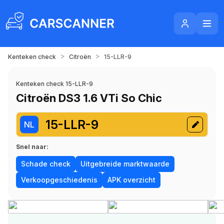
>
>
Kenteken check
Citroën
15-LLR-9
Kenteken check 15-LLR-9
Citroën DS3 1.6 VTi So Chic
15-LLR-9
NL
Snel naar:
Schade check
Uitgebreide marktwaarde
Verkoopgeschiedenis
APK overzicht