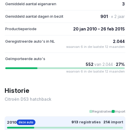
Gemiddeld aantal eigenaren
3
Gemiddeld aantal dagen in bezit
901
· ± 2 jaar
Productieperiode
20 jan 2010 – 26 feb 2015
Geregistreerde auto's in NL
2.044
waarvan 6 in de laatste 12 maanden
Geïmporteerde auto's
552
van 2.044 ·
27%
waarvan 6 in de laatste 12 maanden
Historie
Citroën DS3 hatchback
Registraties
Import
2010
913
registraties
·
214
import
deze auto