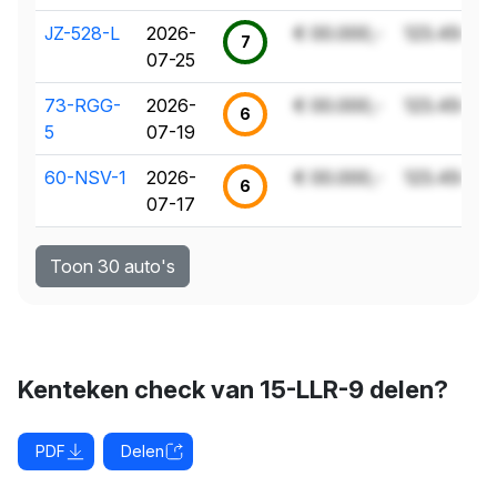
JZ-528-L
2026-
€ 00.000,-
123.456 k
7
07-25
73-RGG-
2026-
€ 00.000,-
123.456 k
6
5
07-19
60-NSV-1
2026-
€ 00.000,-
123.456 k
6
07-17
Toon 30 auto's
Kenteken check van 15-LLR-9 delen?
PDF
Delen