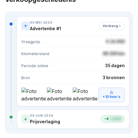
05 MEI 2026
Verberg
Advertentie #1
€ 24.950
Vraagprijs
86.500 km
Kilometerstand
35 dagen
Periode online
3 bronnen
Bron
+13 foto's
09 JUN 2026
−€
1.000
Prijsverlaging