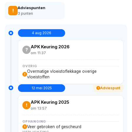
Adviespunten
!
3 punten
4 aug 2026
APK Keuring 2026
?
om 11:37
OVERIG
Overmatige vloeistoflekkage overige
!
vloeistoffen
12 mei 2025
Adviespunt
!
APK Keuring 2025
!
om 13:57
OPHANGING
Veer gebroken of gescheurd
!
VERLICHTING