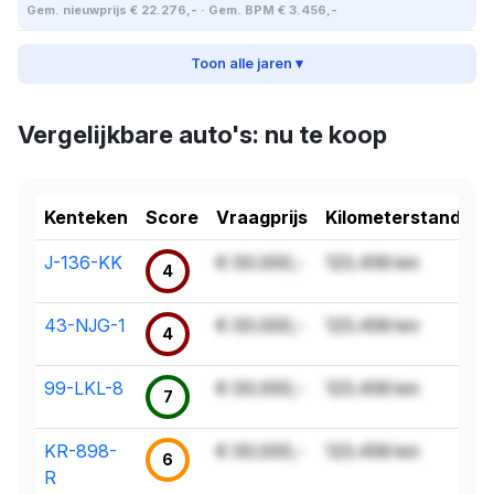
Gem. nieuwprijs € 22.276,- · Gem. BPM € 3.456,-
Toon alle jaren ▾
Vergelijkbare auto's: nu te koop
Kenteken
Score
Vraagprijs
Kilometerstand
J-136-KK
€ 00.000,-
123.456 km
4
43-NJG-1
€ 00.000,-
123.456 km
4
99-LKL-8
€ 00.000,-
123.456 km
7
KR-898-
€ 00.000,-
123.456 km
6
R