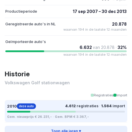
Productieperiode
17 sep 2007 – 30 dec 2013
Geregistreerde auto's in NL
20.878
waarvan 194 in de laatste 12 maanden
Geïmporteerde auto's
6.632
van 20.878 ·
32%
waarvan 194 in de laatste 12 maanden
Historie
Volkswagen Golf stationwagen
Registraties
Import
2010
4.612
registraties
·
1.564
import
deze auto
Gem. nieuwprijs € 26.231,- · Gem. BPM € 3.367,-
Toon alle jaren ▾