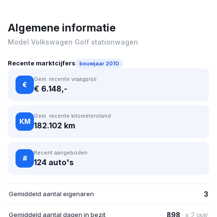
Algemene informatie
Model Volkswagen Golf stationwagen
Recente marktcijfers
bouwjaar 2010
Gem. recente vraagprijs
€
€ 6.148,-
Gem. recente kilometerstand
KM
182.102 km
Recent aangeboden
#
124 auto's
Gemiddeld aantal eigenaren
3
Gemiddeld aantal dagen in bezit
898
· ± 2 jaar