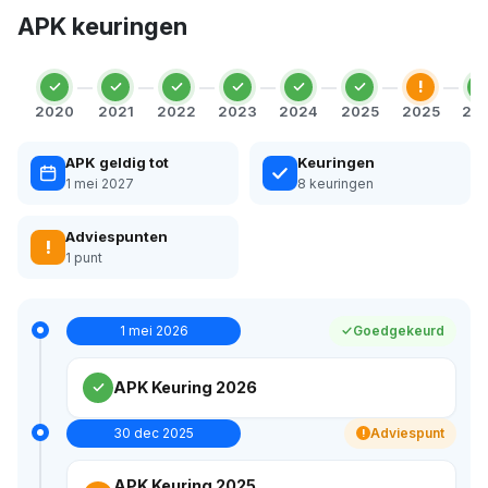
APK keuringen
!
2020
2021
2022
2023
2024
2025
2025
20
APK geldig tot
Keuringen
1 mei 2027
8 keuringen
Adviespunten
!
1 punt
1 mei 2026
Goedgekeurd
APK Keuring 2026
30 dec 2025
Adviespunt
!
APK Keuring 2025