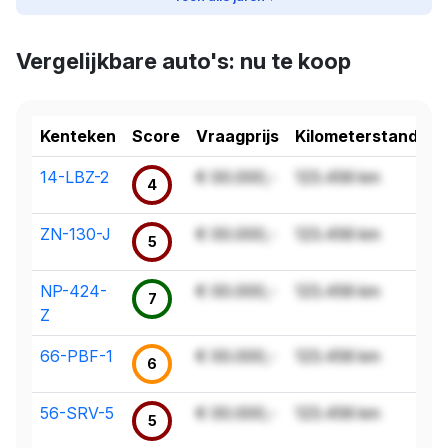
Vergelijkbare auto's: nu te koop
Kenteken
Score
Vraagprijs
Kilometerstand
14-LBZ-2
€ 00.000,-
123.456 km
4
ZN-130-J
€ 00.000,-
123.456 km
5
NP-424-
€ 00.000,-
123.456 km
7
Z
66-PBF-1
€ 00.000,-
123.456 km
6
56-SRV-5
€ 00.000,-
123.456 km
5