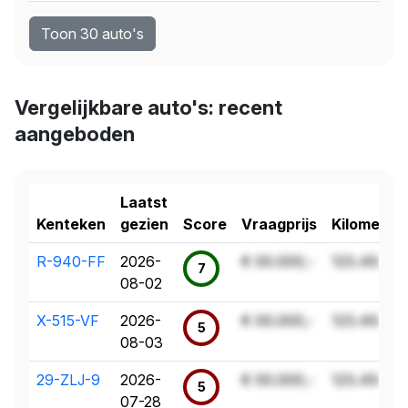
Toon 30 auto's
Vergelijkbare auto's: recent
aangeboden
Laatst
Kenteken
gezien
Score
Vraagprijs
Kilometer
R-940-FF
2026-
€ 00.000,-
123.456 k
7
08-02
X-515-VF
2026-
€ 00.000,-
123.456 k
5
08-03
29-ZLJ-9
2026-
€ 00.000,-
123.456 k
5
07-28