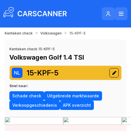
>
>
Kenteken check
Volkswagen
15-KPF-5
Kenteken check 15-KPF-5
Volkswagen Golf 1.4 TSI
15-KPF-5
NL
Snel naar:
Schade check
Uitgebreide marktwaarde
Verkoopgeschiedenis
APK overzicht