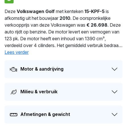
Deze
Volkswagen Golf
met kenteken
15-KPF-5
is
afkomstig uit het bouwjaar
2010
. De oorspronkelijke
verkoopprijs van deze Volkswagen was
€ 26.698
. Deze
auto rijdt op benzine. De motor levert een vermogen van
123 pk. De motor heeft een inhoud van 1390 cm³,
verdeeld over 4 cilinders. Het gemiddeld verbruik bedraagt
6.2 liter per 100 km. Dit model heeft een gewicht van
Lees verder
1.290 kg. Sinds
91
dagen wordt deze auto bereden door
de huidige eigenaar. De APK is geldig tot 01-05-2027. Dit
Motor & aandrijving
voertuig heeft 1 eigenaren gehad in het verleden. Dit
model heeft momenteel een dagwaarde van circa
€
5.000
.
Milieu & verbruik
Afmetingen & gewicht