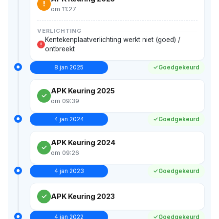
!
om 11:27
VERLICHTING
Kentekenplaatverlichting werkt niet (goed) /
!
ontbreekt
8 jan 2025
Goedgekeurd
APK Keuring 2025
om 09:39
4 jan 2024
Goedgekeurd
APK Keuring 2024
om 09:26
4 jan 2023
Goedgekeurd
APK Keuring 2023
4 jan 2022
Goedgekeurd