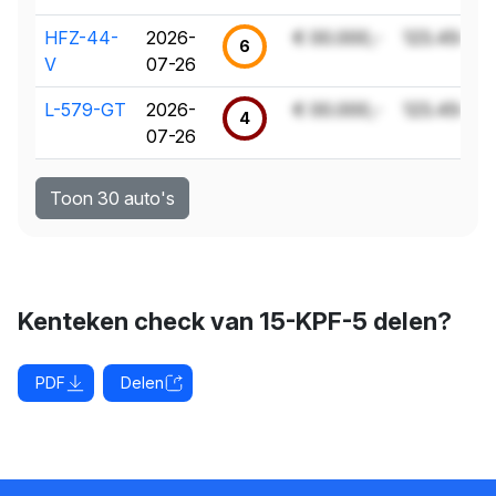
HFZ-44-
2026-
€ 00.000,-
123.456 k
6
V
07-26
L-579-GT
2026-
€ 00.000,-
123.456 k
4
07-26
Toon 30 auto's
Kenteken check van 15-KPF-5 delen?
PDF
Delen