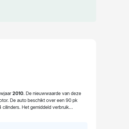
uwjaar
2010
. De nieuwwaarde van deze
motor. De auto beschikt over een 90 pk
 cilinders. Het gemiddeld verbruik
. Dit voertuig is al
320
dagen in handen
 sinds de registratie 1 keer van eigenaar
200
.