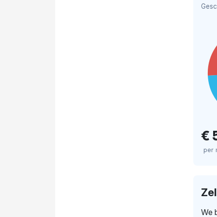
Gesc
€ 
per
Ze
We b