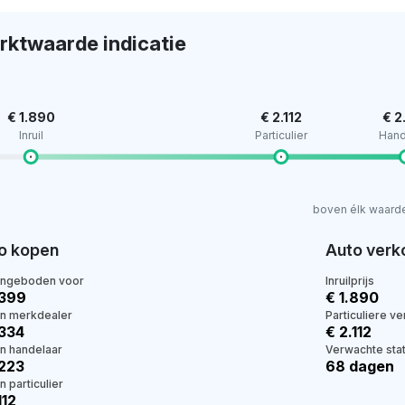
rktwaarde indicatie
€ 1.890
€ 2.112
€ 2
Inruil
Particulier
Hand
boven élk waard
o kopen
Auto verk
angeboden voor
Inruilprijs
.399
€ 1.890
en merkdealer
Particuliere v
.334
€ 2.112
en handelaar
Verwachte stat
.223
68 dagen
n particulier
112