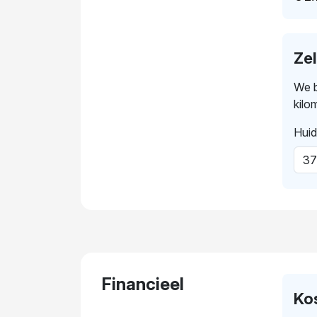
Ze
We b
kilo
Huid
Financieel
Ko