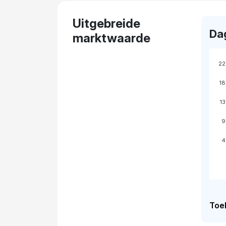
Uitgebreide
Da
marktwaarde
22
18
13
9
4
Toel