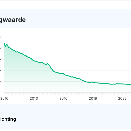
gwaarde
k
k
k
k
k
2010
2013
2016
2019
2022
ichting