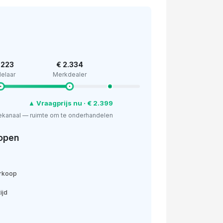
.223
€ 2.334
elaar
Merkdealer
▲ Vraagprijs nu · € 2.399
ekanaal — ruimte om te onderhandelen
open
erkoop
ijd