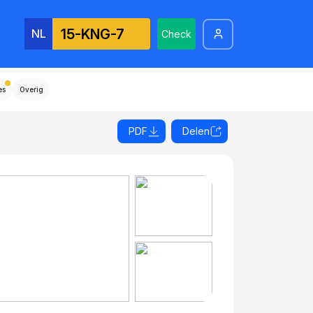
NL
Check
es
Overig
PDF
Delen