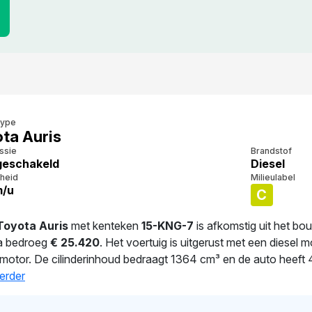
type
ta Auris
ssie
Brandstof
eschakeld
Diesel
heid
Milieulabel
m/u
C
Toyota Auris
met kenteken
15-KNG-7
is afkomstig uit het bo
a bedroeg
€ 25.420
. Het voertuig is uitgerust met een diesel 
 motor. De cilinderinhoud bedraagt 1364 cm³ en de auto heeft 4
t 4.8 liter per 100 km. Dit model heeft een gewicht van 1.355 kg
erder
zelfde eigenaar. De APK is geldig tot 19-02-2026. De auto heeft
eld. De actuele waarde van dit voertuig is naar schatting
€ 2.