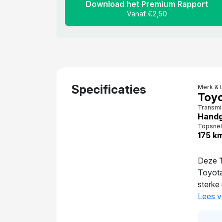
Download het Premium Rapport
Vanaf €2,50
Specificaties
Merk & 
Toyo
Transmi
Handg
Topsnel
175 k
Deze
Toyot
sterke
bedraag
Lees v
van de
gewiss