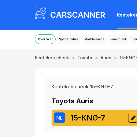
Kenteke
Overzicht
Specificaties
Marktwaarde
Financieel
Ve
>
>
>
Kenteken check
Toyota
Auris
15-KNG
Kenteken check 15-KNG-7
Toyota Auris
15-KNG-7
NL