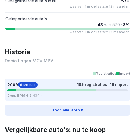
Geregistreerde auto's in NL
570
waarvan 1 in de laatste 12 maanden
Geïmporteerde auto's
43
van 570 ·
8%
waarvan 1 in de laatste 12 maanden
Historie
Dacia Logan MCV MPV
Registraties
Import
2009
185
registraties
·
19
import
deze auto
Gem. BPM € 2.434,-
Toon alle jaren ▾
Vergelijkbare auto's: nu te koop