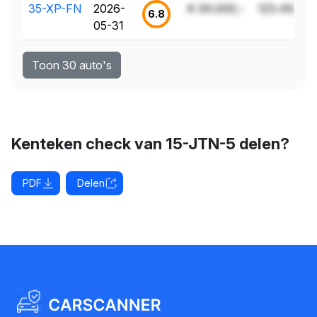
35-XP-FN
2026-
€ 00.000,-
123.456 k
6.8
05-31
Toon 30 auto's
Kenteken check van 15-JTN-5 delen?
PDF
Delen