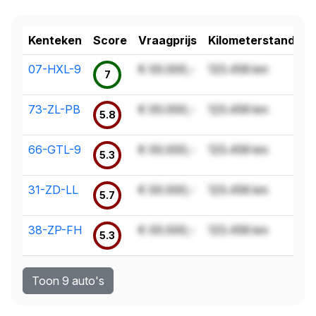
Kenteken
Score
Vraagprijs
Kilometerstand
07-HXL-9
€ 00.000,-
123.456 km
7
73-ZL-PB
€ 00.000,-
123.456 km
5.8
66-GTL-9
€ 00.000,-
123.456 km
5.3
31-ZD-LL
€ 00.000,-
123.456 km
5.7
38-ZP-FH
€ 00.000,-
123.456 km
5.3
Toon 9 auto's