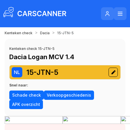
>
>
Kenteken check
Dacia
15-JTN-5
Kenteken check 15-JTN-5
Dacia Logan MCV 1.4
15-JTN-5
NL
Snel naar:
Schade check
Verkoopgeschiedenis
APK overzicht