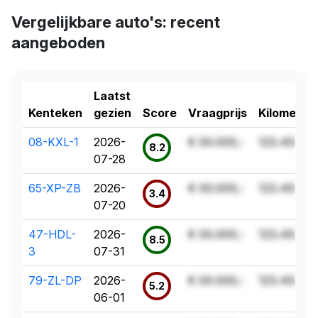
Vergelijkbare auto's: recent
aangeboden
Laatst
Kenteken
gezien
Score
Vraagprijs
Kilometer
08-KXL-1
2026-
€ 00.000,-
123.456 k
8.2
07-28
65-XP-ZB
2026-
€ 00.000,-
123.456 k
3.4
07-20
47-HDL-
2026-
€ 00.000,-
123.456 k
8.5
3
07-31
79-ZL-DP
2026-
€ 00.000,-
123.456 k
5.2
06-01