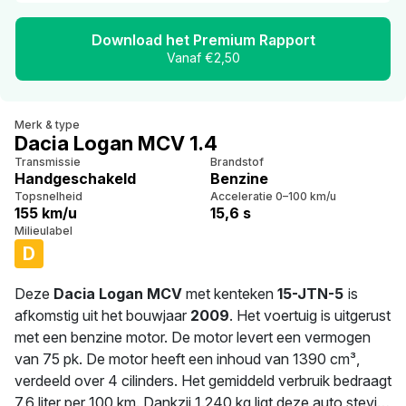
Download het Premium Rapport
Vanaf €2,50
Merk & type
Dacia Logan MCV 1.4
Transmissie
Brandstof
Handgeschakeld
Benzine
Topsnelheid
Acceleratie 0–100 km/u
155 km/u
15,6 s
Milieulabel
D
Deze
Dacia Logan MCV
met kenteken
15-JTN-5
is
afkomstig uit het bouwjaar
2009
. Het voertuig is uitgerust
met een benzine motor. De motor levert een vermogen
van 75 pk. De motor heeft een inhoud van 1390 cm³,
verdeeld over 4 cilinders. Het gemiddeld verbruik bedraagt
7.6 liter per 100 km. Dankzij 1.240 kg ligt deze auto stevig