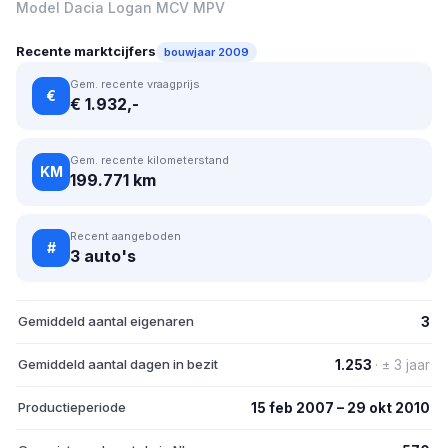
Model Dacia Logan MCV MPV
Recente marktcijfers
bouwjaar 2009
Gem. recente vraagprijs
€
€ 1.932,-
Gem. recente kilometerstand
KM
199.771 km
Recent aangeboden
#
3 auto's
Gemiddeld aantal eigenaren
3
Gemiddeld aantal dagen in bezit
1.253
· ± 3 jaar
Productieperiode
15 feb 2007 – 29 okt 2010