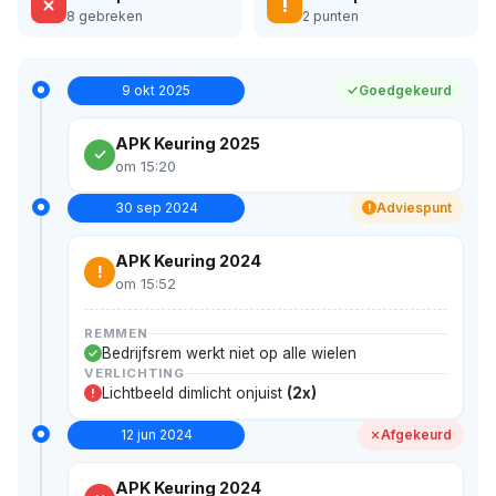
!
8 gebreken
2 punten
9 okt 2025
Goedgekeurd
APK Keuring 2025
om 15:20
30 sep 2024
Adviespunt
!
APK Keuring 2024
!
om 15:52
REMMEN
Bedrijfsrem werkt niet op alle wielen
VERLICHTING
Lichtbeeld dimlicht onjuist
(2x)
!
12 jun 2024
Afgekeurd
APK Keuring 2024