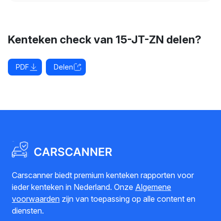
Kenteken check van 15-JT-ZN delen?
PDF
Delen
Carscanner biedt premium kenteken rapporten voor
ieder kenteken in Nederland. Onze
Algemene
voorwaarden
zijn van toepassing op alle content en
diensten.