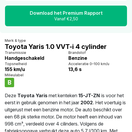
Download het Premium Rapport
Vanaf €2,50
Merk & type
Toyota Yaris 1.0 VVT-i 4 cylinder
Transmissie
Brandstof
Handgeschakeld
Benzine
Topsnelheid
Acceleratie 0–100 km/u
155 km/u
13,6 s
Milieulabel
B
Deze
Toyota Yaris
met kenteken
15-JT-ZN
is voor het
eerst in gebruik genomen in het jaar
2002
. Het voertuig is
uitgerust met een benzine motor. De auto beschikt over
een 68 pk sterke motor. De motor heeft een inhoud van
998 cm³, verdeeld over 4 cilinders. Volgens de
fabrieksopgave verbruikt deze auto 5.7 l/100 km. Met