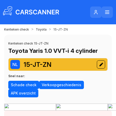
>
>
Kenteken check
Toyota
15-JT-ZN
Kenteken check 15-JT-ZN
Toyota Yaris 1.0 VVT-i 4 cylinder
15-JT-ZN
NL
Snel naar:
Schade check
Verkoopgeschiedenis
APK overzicht