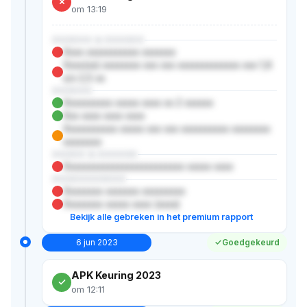
om 13:19
XXXXXX & XXXXXX
Xxxx xxxxxxxxxxx xxxxxxx
Xxxx(xx) xxxxxxxx xxx xxx xxxxxxxxxxxxx xxx 1,6
x/x 2,5 xx
XXXXXX
Xxxxxxxxxx xxxxx xxxx xx 2 xxxxxx
Xxx xxxx xxxx xxxx
Xxxxxxxxxxx xxxxx xxx xxx xxxxxxxxxx xxxxxxxx
xxxxxxxx
XXXXX & XXXXXX
Xxxxxxxxxxxxxxxxxxxxxxxxx xxxxx xxxx
XXXXXXXXXXX
Xxxxxxxx xxxxxxx xxxxxxxxx
Xxxxxxxx xxxxx xxxx (xxxx)
Bekijk alle gebreken in het premium rapport
6 jun 2023
Goedgekeurd
APK Keuring 2023
om 12:11