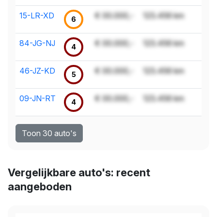
15-LR-XD
€ 00.000,-
123.456 km
6
84-JG-NJ
€ 00.000,-
123.456 km
4
46-JZ-KD
€ 00.000,-
123.456 km
5
09-JN-RT
€ 00.000,-
123.456 km
4
Toon 30 auto's
Vergelijkbare auto's: recent
aangeboden