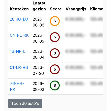
Laatst
Kenteken
gezien
Score
Vraagprijs
Kilometer
20-JG-DJ
2026-
€ 00.000,-
123.456 k
6
08-06
04-PL-RK
2026-
€ 00.000,-
123.456 k
5
08-05
16-NP-LT
2026-
€ 00.000,-
123.456 k
3
08-04
01-LR-RB
2026-
€ 00.000,-
123.456 k
5
07-26
76-HR-
2026-
€ 00.000,-
123.456 k
8
RK
08-03
Toon 30 auto's