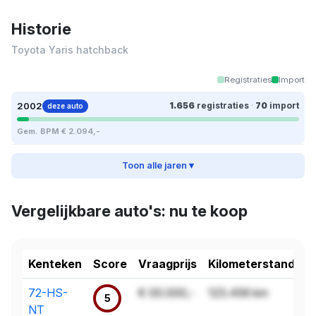
Historie
Toyota Yaris hatchback
Registraties
Import
2002
1.656
registraties
·
70
import
deze auto
Gem. BPM € 2.094,-
Toon alle jaren ▾
Vergelijkbare auto's: nu te koop
Kenteken
Score
Vraagprijs
Kilometerstand
72-HS-
€ 00.000,-
123.456 km
5
NT