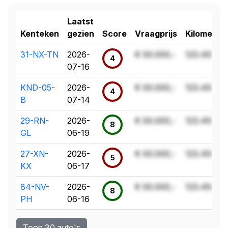
Laatst
Kenteken
gezien
Score
Vraagprijs
Kilometer
31-NX-TN
2026-
€ 00.000,-
123.456 k
4
07-16
KND-05-
2026-
€ 00.000,-
123.456 k
4
B
07-14
29-RN-
2026-
€ 00.000,-
123.456 k
8
GL
06-19
27-XN-
2026-
€ 00.000,-
123.456 k
5
KX
06-17
84-NV-
2026-
€ 00.000,-
123.456 k
8
PH
06-16
Toon 30 auto's