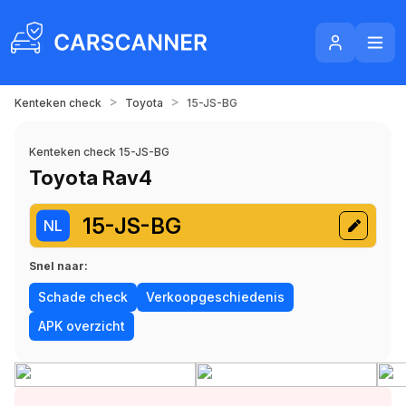
>
>
Kenteken check
Toyota
15-JS-BG
Kenteken check 15-JS-BG
Toyota Rav4
15-JS-BG
NL
Snel naar:
Schade check
Verkoopgeschiedenis
APK overzicht