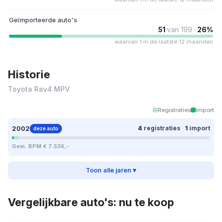
Geïmporteerde auto's
51
van 199 ·
26%
waarvan 1 in de laatste 12 maanden
Historie
Toyota Rav4 MPV
Registraties
Import
2002
4
registraties
·
1
import
deze auto
Gem. BPM € 7.536,-
Toon alle jaren ▾
Vergelijkbare auto's: nu te koop