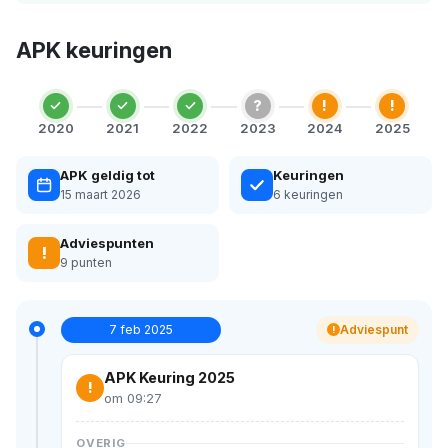
APK keuringen
?
!
!
2020
2021
2022
2023
2024
2025
APK geldig tot
Keuringen
15 maart 2026
6 keuringen
Adviespunten
!
9 punten
7 feb 2025
Adviespunt
!
APK Keuring 2025
!
om 09:27
OVERIG