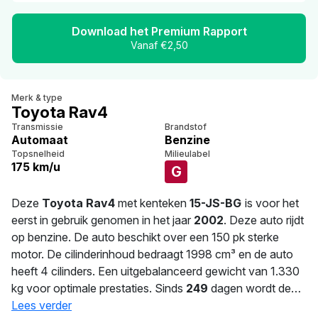
Download het Premium Rapport
Vanaf €2,50
Merk & type
Toyota Rav4
Transmissie
Brandstof
Automaat
Benzine
Topsnelheid
Milieulabel
175 km/u
G
Deze
Toyota Rav4
met kenteken
15-JS-BG
is voor het
eerst in gebruik genomen in het jaar
2002
. Deze auto rijdt
op benzine. De auto beschikt over een 150 pk sterke
motor. De cilinderinhoud bedraagt 1998 cm³ en de auto
heeft 4 cilinders. Een uitgebalanceerd gewicht van 1.330
kg voor optimale prestaties. Sinds
249
dagen wordt deze
auto bereden door de huidige eigenaar. De APK is geldig
Lees verder