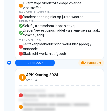
Overmatige vloeistoflekkage overige
!
vloeistoffen
BANDEN & WIELEN
Bandenspanning niet op juiste waarde
!
REMMEN
Schijf-, trommelrem loopt niet vrij
Drager/bevestigingsmiddel van remvoering raakt
trommel/schij
VERLICHTING
Kentekenplaatverlichting werkt niet (goed) /
!
ontbreekt
Stadslicht werkt niet (goed)
!
19 feb 2024
Adviespunt
!
APK Keuring 2024
!
om 10:46
XXXXXXXXXXX
Xxxxxxxx xxxxx xxxx (xxxx)
XXXXXXXX
Xxxxxxxxxxxxxx xxxx xxxxxxxx / xxxxxxxxx
xxxxxx xxxxxxxxxxxx