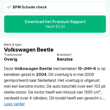
BPM Schade check
Download het Premium Rapport
Vanaf €2,50
Merk & type
Volkswagen Beetle
Transmissie
Brandstof
Overig
Benzine
Deze
Volkswagen Beetle
met kenteken
15-JHH-6
is op
kenteken gezet in
2004
. Dit voertuig is in mei 2009
geïmporteerd naar Nederland. Het voertuig is uitgerust
met een benzine motor. De auto beschikt over een 102 pk
sterke motor. De motor heeft een inhoud van 1595 cm³,
verdeeld over 4 cilinders. Dit model heeft een gewicht van
1.505 kg. Sinds
Lees verder
53
dagen wordt deze auto bereden door
de huidige eigenaar. De APK is geldig tot 16-06-2027. De