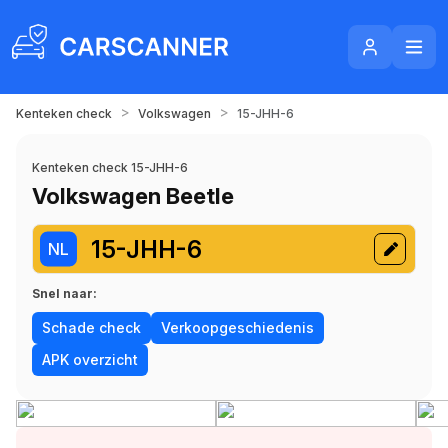
>
>
Kenteken check
Volkswagen
15-JHH-6
Kenteken check 15-JHH-6
Volkswagen Beetle
15-JHH-6
NL
Snel naar:
Schade check
Verkoopgeschiedenis
APK overzicht