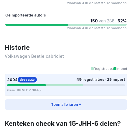
waarvan 4 in de laatste 12 maanden
Geïmporteerde auto's
150
van 288 ·
52%
waarvan 4 in de laatste 12 maanden
Historie
Volkswagen Beetle cabriolet
Registraties
Import
2004
49
registraties
·
25
import
deze auto
Gem. BPM € 7.364,-
Toon alle jaren ▾
Kenteken check van 15-JHH-6 delen?