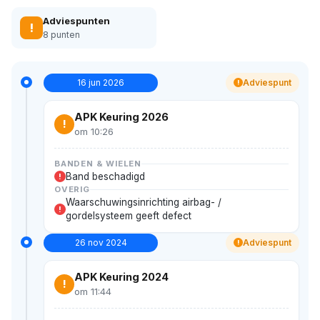
Adviespunten
!
8 punten
16 jun 2026
Adviespunt
!
APK Keuring 2026
!
om 10:26
BANDEN & WIELEN
Band beschadigd
!
OVERIG
Waarschuwingsinrichting airbag- /
!
gordelsysteem geeft defect
26 nov 2024
Adviespunt
!
APK Keuring 2024
!
om 11:44