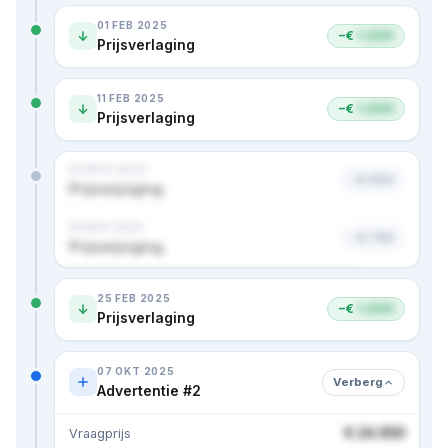
01 FEB 2025
−€
1.000
Prijsverlaging
11 FEB 2025
−€
1.000
Prijsverlaging
02 NOV 2024
−€ 500
Prijswijziging
18 NOV 2024
−€ 750
Prijswijziging
Nog 1 advertentie en 1 prijs · bekijk in premium
25 FEB 2025
−€
1.000
Prijsverlaging
07 OKT 2025
Verberg
Advertentie #2
€ 24.950
Vraagprijs