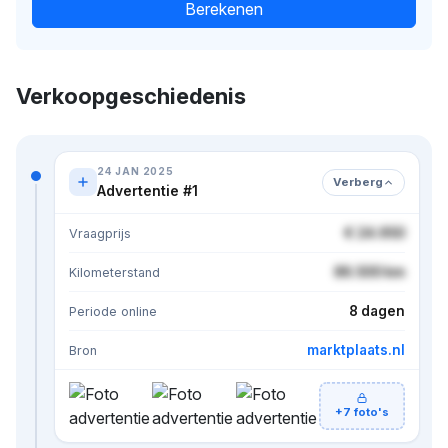
Berekenen
Verkoopgeschiedenis
24 JAN 2025
Verberg
Advertentie #1
€ 24.950
Vraagprijs
86.500 km
Kilometerstand
8 dagen
Periode online
marktplaats.nl
Bron
+7 foto's