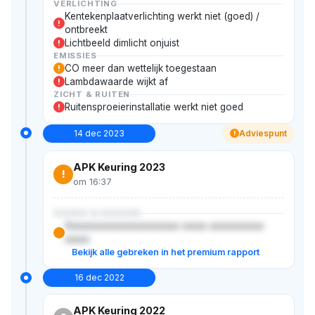
VERLICHTING
Kentekenplaatverlichting werkt niet (goed) /
!
ontbreekt
Lichtbeeld dimlicht onjuist
!
EMISSIES
CO meer dan wettelijk toegestaan
!
Lambdawaarde wijkt af
!
ZICHT & RUITEN
Ruitensproeierinstallatie werkt niet goed
!
14 dec 2023
Adviespunt
!
APK Keuring 2023
!
om 16:37
XXXXX & XXXXXX
Xxxxxxxxxxxxxxxxxxxxxxx xxxxx xxxxxxxxxxx
xxxxx
Bekijk alle gebreken in het premium rapport
16 dec 2022
APK Keuring 2022