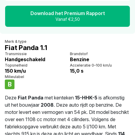
Download het Premium Rapport
Vanaf €2,50
Merk & type
Fiat Panda 1.1
Transmissie
Brandstof
Handgeschakeld
Benzine
Topsnelheid
Acceleratie 0–100 km/u
150 km/u
15,0 s
Milieulabel
B
Deze
Fiat Panda
met kenteken
15-HHK-5
is afkomstig
uit het bouwjaar
2008
. Deze auto rijdt op benzine. De
motor levert een vermogen van 54 pk. Dit model beschikt
over een 1108 cc motor met 4 cilinders. Volgens de
fabrieksopgave verbruikt deze auto 5 l/100 km. Met
slechts 915 kg is deze auto licht en wendbaar. Sinds
114