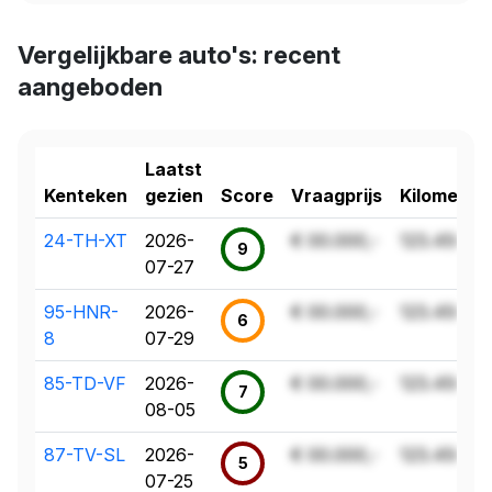
Vergelijkbare auto's: recent
aangeboden
Laatst
Kenteken
gezien
Score
Vraagprijs
Kilometer
24-TH-XT
2026-
€ 00.000,-
123.456 k
9
07-27
95-HNR-
2026-
€ 00.000,-
123.456 k
6
8
07-29
85-TD-VF
2026-
€ 00.000,-
123.456 k
7
08-05
87-TV-SL
2026-
€ 00.000,-
123.456 k
5
07-25