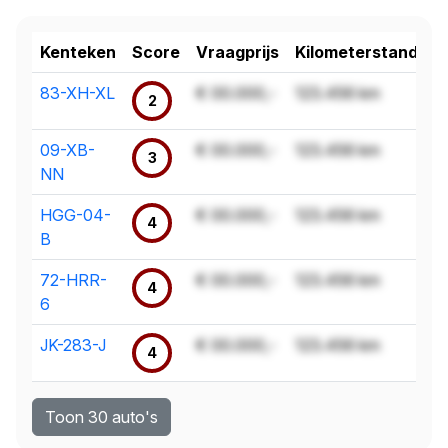
Kenteken
Score
Vraagprijs
Kilometerstand
83-XH-XL
€ 00.000,-
123.456 km
2
09-XB-
€ 00.000,-
123.456 km
3
NN
HGG-04-
€ 00.000,-
123.456 km
4
B
72-HRR-
€ 00.000,-
123.456 km
4
6
JK-283-J
€ 00.000,-
123.456 km
4
Toon 30 auto's