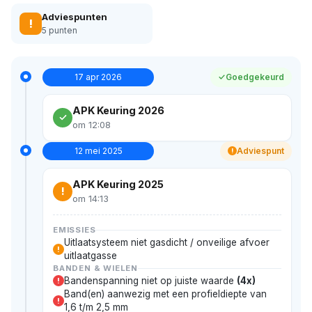
Adviespunten
!
5 punten
17 apr 2026
Goedgekeurd
APK Keuring 2026
om 12:08
12 mei 2025
Adviespunt
!
APK Keuring 2025
!
om 14:13
EMISSIES
Uitlaatsysteem niet gasdicht / onveilige afvoer
!
uitlaatgasse
BANDEN & WIELEN
Bandenspanning niet op juiste waarde
(4x)
!
Band(en) aanwezig met een profieldiepte van
!
1,6 t/m 2,5 mm