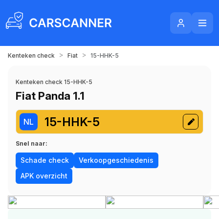
>
>
Kenteken check
Fiat
15-HHK-5
Kenteken check 15-HHK-5
Fiat Panda 1.1
15-HHK-5
NL
Snel naar:
Schade check
Verkoopgeschiedenis
APK overzicht