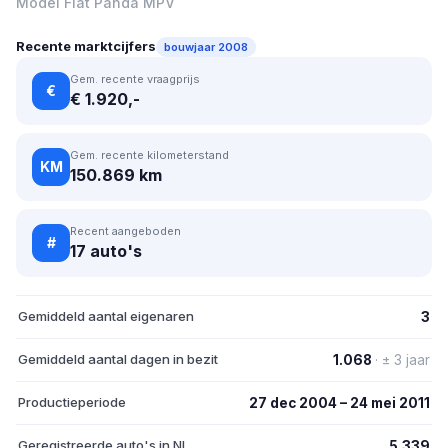
Model Fiat Panda MPV
Recente marktcijfers
bouwjaar 2008
Gem. recente vraagprijs
€
€ 1.920,-
Gem. recente kilometerstand
KM
150.869 km
Recent aangeboden
#
17 auto's
Gemiddeld aantal eigenaren
3
Gemiddeld aantal dagen in bezit
1.068
· ± 3 jaar
Productieperiode
27 dec 2004 – 24 mei 2011
Geregistreerde auto's in NL
5.339