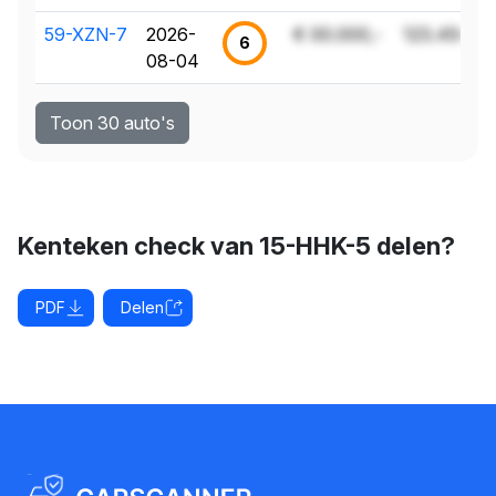
59-XZN-7
2026-
€ 00.000,-
123.456 k
6
08-04
Toon 30 auto's
Kenteken check van 15-HHK-5 delen?
PDF
Delen