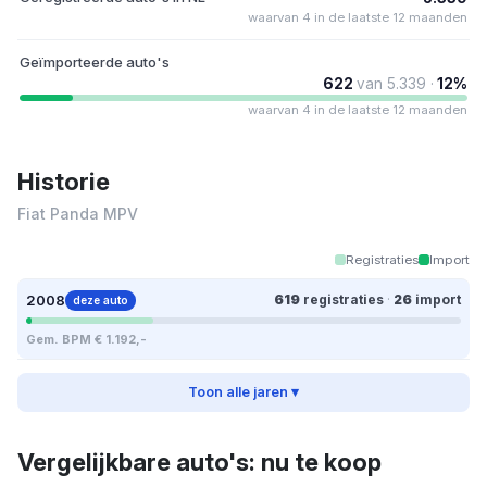
waarvan 4 in de laatste 12 maanden
Geïmporteerde auto's
622
van 5.339 ·
12%
waarvan 4 in de laatste 12 maanden
Historie
Fiat Panda MPV
Registraties
Import
2008
619
registraties
·
26
import
deze auto
Gem. BPM € 1.192,-
Toon alle jaren ▾
Vergelijkbare auto's: nu te koop