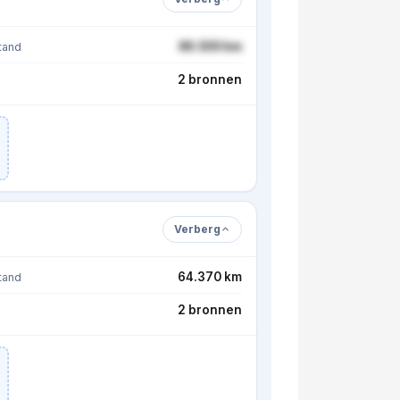
86.500 km
tand
2 bronnen
Verberg
64.370 km
tand
2 bronnen