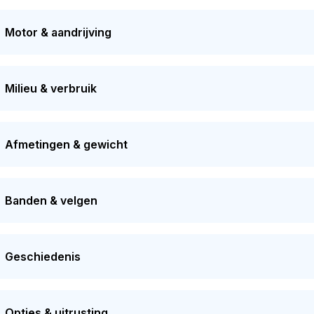
 geldig tot 14-07-2027. De auto heeft sinds de registratie 2 ke
Motor & aandrijving
Milieu & verbruik
Afmetingen & gewicht
Banden & velgen
Geschiedenis
Opties & uitrusting