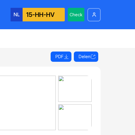
NL
Check
PDF
Delen