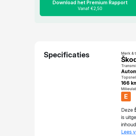
Download het Premium Rapport
Vanaf €2,50
Specificaties
Merk & 
Škod
Transmi
Auto
Topsnel
166 k
Milieula
E
Deze
is uit
inhoud
kg bied
Lees v