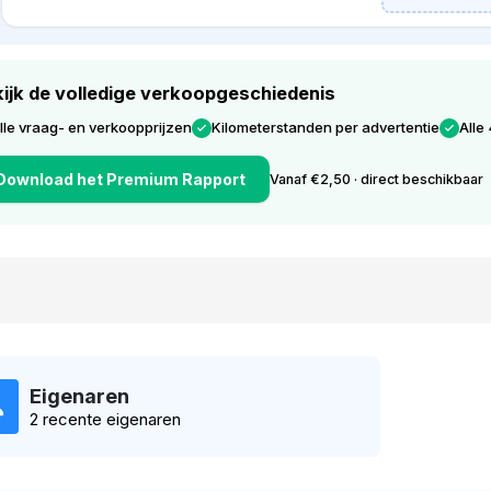
ijk de volledige verkoopgeschiedenis
lle vraag- en verkoopprijzen
Kilometerstanden per advertentie
Alle
Download het Premium Rapport
Vanaf €2,50 · direct beschikbaar
Eigenaren
2 recente eigenaren