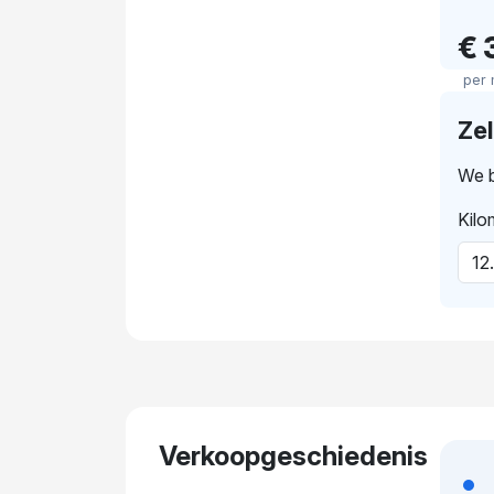
€ 
per
Ze
We b
Kilo
Verkoopgeschiedenis