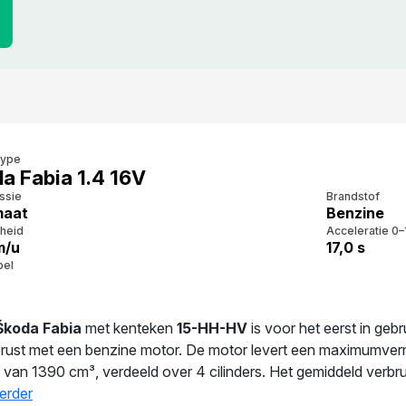
type
a Fabia 1.4 16V
ssie
Brandstof
maat
Benzine
heid
Acceleratie 0–
m/u
17,0 s
bel
Škoda Fabia
met kenteken
15-HH-HV
is voor het eerst in geb
gerust met een benzine motor. De motor levert een maximumve
 van 1390 cm³, verdeeld over 4 cilinders. Het gemiddeld verbrui
t deze auto stabiliteit en comfort. Sinds
erder
48
dagen wordt deze a