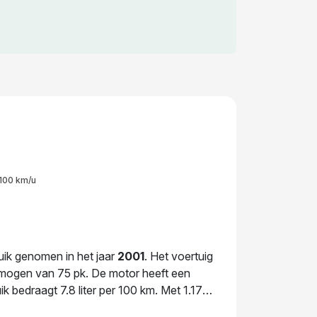
100 km/u
ruik genomen in het jaar
2001
. Het voertuig
rmogen van 75 pk. De motor heeft een
k bedraagt 7.8 liter per 100 km. Met 1.170
uto bereden door de huidige eigenaar. De