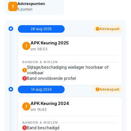
Adviespunten
!
5 punten
28 aug 2025
Adviespunt
!
APK Keuring 2025
!
om 08:53
BANDEN & WIELEN
Slijtage/beschadiging wiellager hoorbaar of
!
voelbaar
Band onvoldoende profiel
!
14 aug 2024
Adviespunt
!
APK Keuring 2024
!
om 16:43
BANDEN & WIELEN
Band beschadigd
!