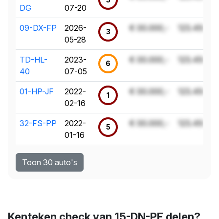
DG
07-20
09-DX-FP
2026-
€ 00.000,-
123.456 k
3
05-28
TD-HL-
2023-
€ 00.000,-
123.456 k
6
40
07-05
01-HP-JF
2022-
€ 00.000,-
123.456 k
1
02-16
32-FS-PP
2022-
€ 00.000,-
123.456 k
5
01-16
Toon 30 auto's
Kenteken check van 15-DN-PF delen?