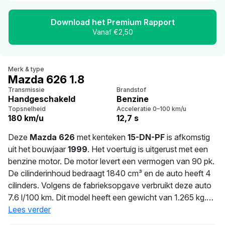
Download het Premium Rapport
Vanaf €2,50
Merk & type
Mazda 626 1.8
Transmissie
Brandstof
Handgeschakeld
Benzine
Topsnelheid
Acceleratie 0–100 km/u
180 km/u
12,7 s
Deze
Mazda 626
met kenteken
15-DN-PF
is afkomstig
uit het bouwjaar
1999
. Het voertuig is uitgerust met een
benzine motor. De motor levert een vermogen van 90 pk.
De cilinderinhoud bedraagt 1840 cm³ en de auto heeft 4
cilinders. Volgens de fabrieksopgave verbruikt deze auto
7.6 l/100 km. Dit model heeft een gewicht van 1.265 kg.
De laatste tenaamstelling van deze auto vond plaats in
Lees verder
2026. Dit voertuig moet over 17 dagen opnieuw APK-