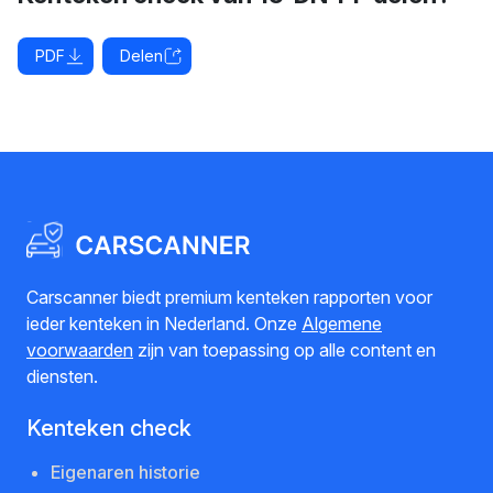
PDF
Delen
Carscanner biedt premium kenteken rapporten voor
ieder kenteken in Nederland. Onze
Algemene
voorwaarden
zijn van toepassing op alle content en
diensten.
Kenteken check
Eigenaren historie