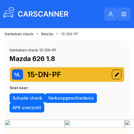
>
>
Kenteken check
Mazda
15-DN-PF
Kenteken check 15-DN-PF
Mazda 626 1.8
15-DN-PF
NL
Snel naar:
Schade check
Verkoopgeschiedenis
APK overzicht