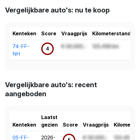
Vergelijkbare auto's: nu te koop
Kenteken
Score
Vraagprijs
Kilometerstand
74-FF-
€ 00.000,-
123.456 km
4
NH
Vergelijkbare auto's: recent
aangeboden
Laatst
Kenteken
gezien
Score
Vraagprijs
Kilometer
05-FF-
2026-
€ 00.000,-
123.456 k
5