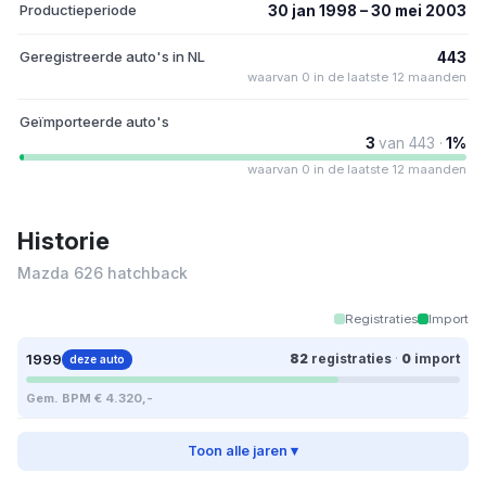
Productieperiode
30 jan 1998 – 30 mei 2003
Geregistreerde auto's in NL
443
waarvan 0 in de laatste 12 maanden
Geïmporteerde auto's
3
van 443 ·
1%
waarvan 0 in de laatste 12 maanden
Historie
Mazda 626 hatchback
Registraties
Import
1999
82
registraties
·
0
import
deze auto
Gem. BPM € 4.320,-
Toon alle jaren ▾