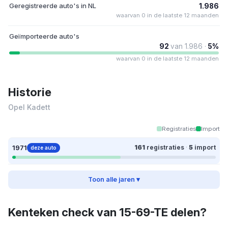
Geregistreerde auto's in NL
1.986
waarvan 0 in de laatste 12 maanden
Geïmporteerde auto's
92
van 1.986 ·
5%
waarvan 0 in de laatste 12 maanden
Historie
Opel Kadett
Registraties
Import
1971
161
registraties
·
5
import
deze auto
Toon alle jaren ▾
Kenteken check van 15-69-TE delen?