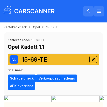
>
>
Kenteken check
Opel
15-69-TE
Kenteken check 15-69-TE
Opel Kadett 1.1
15-69-TE
NL
Snel naar:
Schade check
Verkoopgeschiedenis
APK overzicht