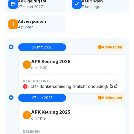
APK geldig tot
Keuringen
27 maart 2027
7 keuringen
Adviespunten
!
4 punten
26 mrt 2026
Adviespunt
!
APK Keuring 2026
!
om 12:30
VERLICHTING
Licht- donkerscheiding dimlicht onduidelijk
(2x)
!
27 mrt 2025
Adviespunt
!
APK Keuring 2025
!
om 11:19
REMMEN