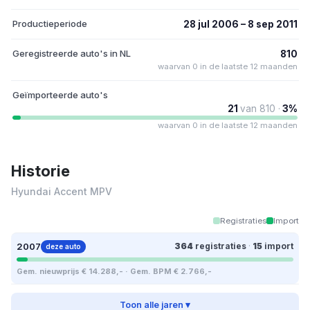
Productieperiode
28 jul 2006 – 8 sep 2011
Geregistreerde auto's in NL
810
waarvan 0 in de laatste 12 maanden
Geïmporteerde auto's
21
van 810 ·
3%
waarvan 0 in de laatste 12 maanden
Historie
Hyundai Accent MPV
Registraties
Import
2007
364
registraties
·
15
import
deze auto
Gem. nieuwprijs € 14.288,- · Gem. BPM € 2.766,-
Toon alle jaren ▾