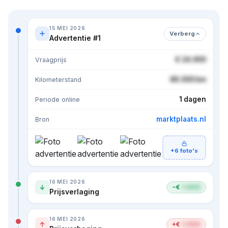
15 MEI 2026
Verberg
Advertentie #1
€ 24.950
Vraagprijs
86.500 km
Kilometerstand
1 dagen
Periode online
marktplaats.nl
Bron
+6 foto's
16 MEI 2026
−€
1.000
Prijsverlaging
16 MEI 2026
+€
1.000