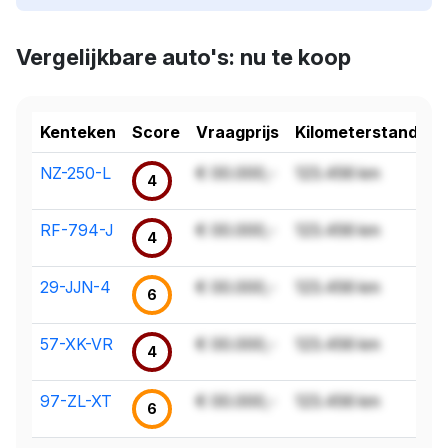
Vergelijkbare auto's: nu te koop
Kenteken
Score
Vraagprijs
Kilometerstand
NZ-250-L
€ 00.000,-
123.456 km
4
RF-794-J
€ 00.000,-
123.456 km
4
29-JJN-4
€ 00.000,-
123.456 km
6
57-XK-VR
€ 00.000,-
123.456 km
4
97-ZL-XT
€ 00.000,-
123.456 km
6