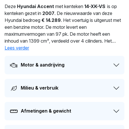
Deze
Hyundai Accent
met kenteken
14-XK-VS
is op
kenteken gezet in
2007
. De nieuwwaarde van deze
Hyundai bedroeg
€ 14.289
. Het voertuig is uitgerust met
een benzine motor. De motor levert een
maximumvermogen van 97 pk. De motor heeft een
inhoud van 1399 cm³, verdeeld over 4 cilinders. Het
gemiddeld verbruik bedraagt 6.2 liter per 100 km. Dit model
Lees verder
heeft een gewicht van 1.155 kg. Dit voertuig is al
1
dagen
in handen van dezelfde eigenaar. Dit voertuig moet over
Motor & aandrijving
232 dagen opnieuw APK-gekeurd worden. Dit voertuig
heeft 2 eigenaren gehad in het verleden. Dit model heeft
momenteel een dagwaarde van circa
€ 1.400
.
Milieu & verbruik
Afmetingen & gewicht