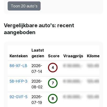
Toon 20 auto's
Vergelijkbare auto's: recent
aangeboden
Laatst
Kenteken
gezien
Score
Vraagprijs
Kilometer
86-XF-LB
2026-
€ 00.000,-
123.456 k
4
07-14
58-HFP-3
2026-
€ 00.000,-
123.456 k
7
08-02
92-GVF-5
2026-
€ 00.000,-
123.456 k
8
07-19