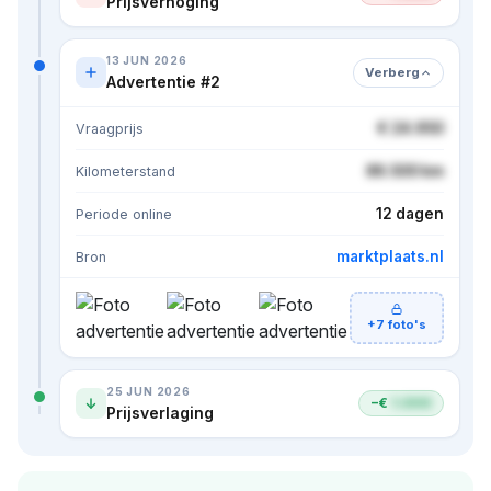
Prijsverhoging
13 JUN 2026
Verberg
Advertentie #2
€ 24.950
Vraagprijs
86.500 km
Kilometerstand
12 dagen
Periode online
marktplaats.nl
Bron
+7 foto's
25 JUN 2026
−€
1.000
Prijsverlaging