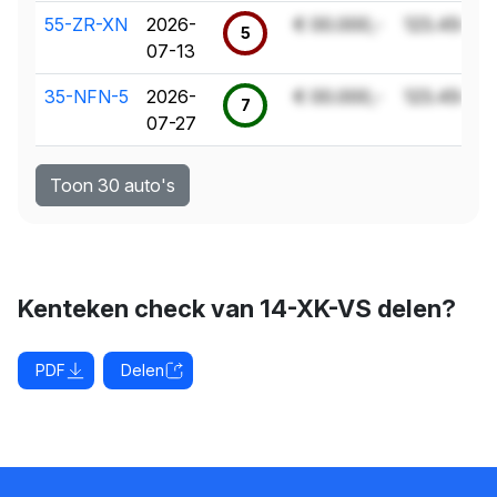
55-ZR-XN
2026-
€ 00.000,-
123.456 k
5
07-13
35-NFN-5
2026-
€ 00.000,-
123.456 k
7
07-27
Toon 30 auto's
Kenteken check van 14-XK-VS delen?
PDF
Delen