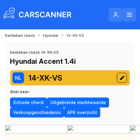
>
>
Kenteken check
Hyundai
14-XK-VS
Kenteken check 14-XK-VS
Hyundai Accent 1.4i
14-XK-VS
NL
Snel naar:
Schade check
Uitgebreide marktwaarde
Verkoopgeschiedenis
APK overzicht