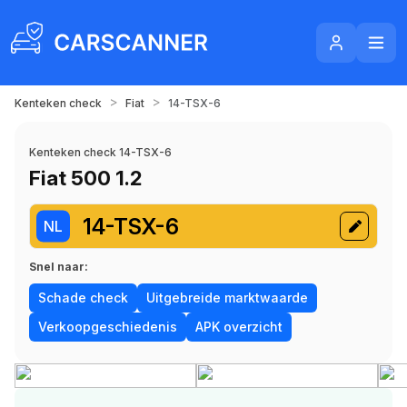
>
>
Kenteken check
Fiat
14-TSX-6
Kenteken check 14-TSX-6
Fiat 500 1.2
14-TSX-6
NL
Snel naar:
Schade check
Uitgebreide marktwaarde
Verkoopgeschiedenis
APK overzicht