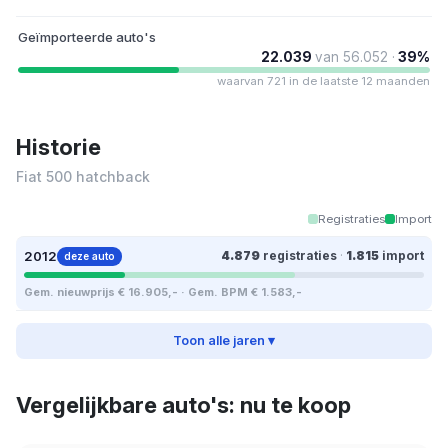
Geïmporteerde auto's
22.039
van 56.052 ·
39%
waarvan 721 in de laatste 12 maanden
Historie
Fiat 500 hatchback
Registraties
Import
2012
4.879
registraties
·
1.815
import
deze auto
Gem. nieuwprijs € 16.905,- · Gem. BPM € 1.583,-
Toon alle jaren ▾
Vergelijkbare auto's: nu te koop