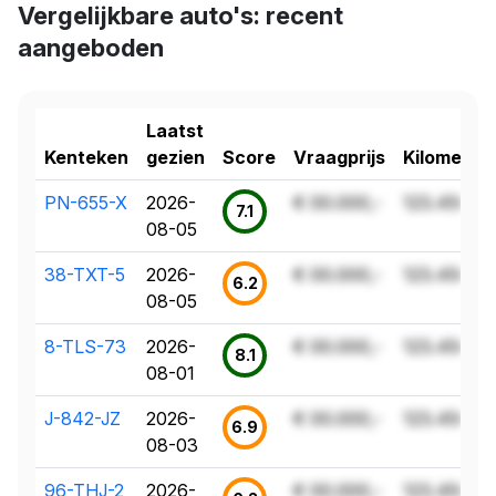
Vergelijkbare auto's: recent
aangeboden
Laatst
Kenteken
gezien
Score
Vraagprijs
Kilometer
PN-655-X
2026-
€ 00.000,-
123.456 k
7.1
08-05
38-TXT-5
2026-
€ 00.000,-
123.456 k
6.2
08-05
8-TLS-73
2026-
€ 00.000,-
123.456 k
8.1
08-01
J-842-JZ
2026-
€ 00.000,-
123.456 k
6.9
08-03
96-THJ-2
2026-
€ 00.000,-
123.456 k