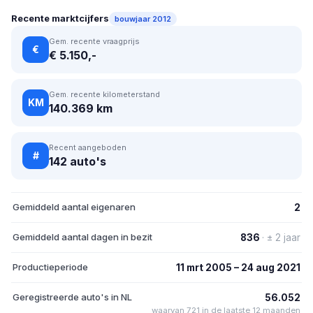
Recente marktcijfers
bouwjaar 2012
Gem. recente vraagprijs
€
€ 5.150,-
Gem. recente kilometerstand
KM
140.369 km
Recent aangeboden
#
142 auto's
Gemiddeld aantal eigenaren
2
Gemiddeld aantal dagen in bezit
836
· ± 2 jaar
Productieperiode
11 mrt 2005 – 24 aug 2021
Geregistreerde auto's in NL
56.052
waarvan 721 in de laatste 12 maanden