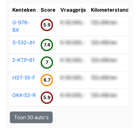
Kenteken
Score
Vraagprijs
Kilometerstand
G-978-
€ 00.000,-
123.456 km
5.9
BX
S-532-JH
€ 00.000,-
123.456 km
7.4
2-KTP-81
€ 00.000,-
123.456 km
7
HST-55-F
€ 00.000,-
123.456 km
6.7
GKK-53-R
€ 00.000,-
123.456 km
5.9
Toon 30 auto's