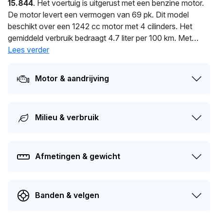
15.844
. Het voertuig is uitgerust met een benzine motor.
De motor levert een vermogen van 69 pk. Dit model
beschikt over een 1242 cc motor met 4 cilinders. Het
gemiddeld verbruik bedraagt 4.7 liter per 100 km. Met
slechts 940 kg is deze auto licht en wendbaar. De auto
Lees verder
wisselde in 2026 voor het laatst van eigenaar. De
volgende APK-keuring staat gepland voor 04-06-2027.
Motor & aandrijving
Dit voertuig heeft 4 eigenaren gehad in het verleden. De
huidige dagwaarde van deze auto wordt geschat op
€
5.300
.
Milieu & verbruik
Afmetingen & gewicht
Banden & velgen