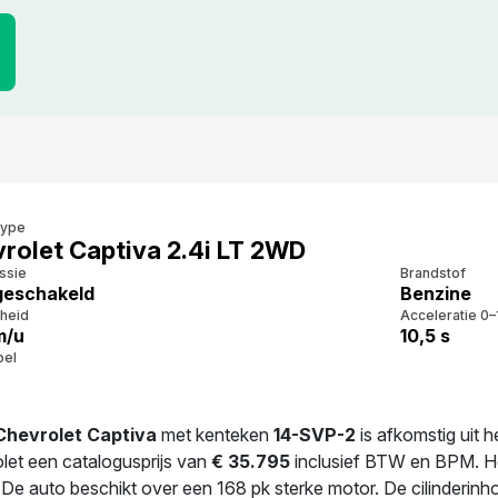
type
rolet Captiva 2.4i LT 2WD
ssie
Brandstof
eschakeld
Benzine
heid
Acceleratie 0–
m/u
10,5 s
bel
Chevrolet Captiva
met kenteken
14-SVP-2
is afkomstig uit 
let een catalogusprijs van
€ 35.795
inclusief BTW en BPM. Het
 De auto beschikt over een 168 pk sterke motor. De cilinderin