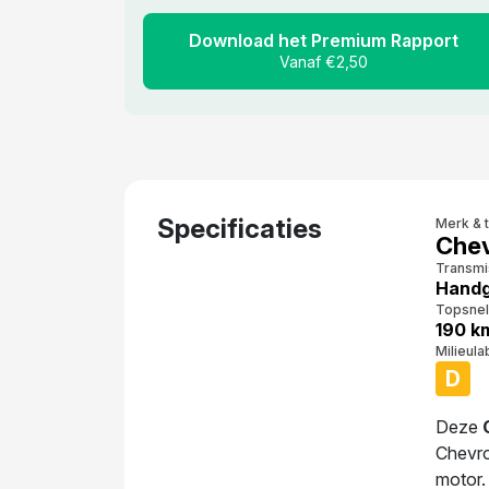
Download het Premium Rapport
Vanaf €2,50
Specificaties
Merk & 
Chev
Transmi
Handg
Topsnel
190 k
Milieula
D
Deze
Chevro
motor.