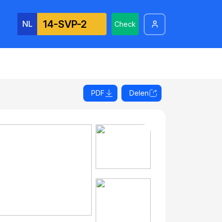
NL
Check
PDF
Delen