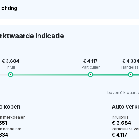
ichting
rktwaarde indicatie
€ 3.684
€ 4.117
€ 4.33
Inruil
Particulier
Handelaa
boven élk waard
o kopen
Auto verk
en merkdealer
Inruilprijs
551
€ 3.684
en handelaar
Particuliere v
.334
€ 4.117