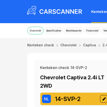
Kenteke
Overzicht
Specificaties
Marktwaarde
Financieel
Ve
>
>
>
Kenteken check
Chevrolet
Captiva
2.
Kenteken check 14-SVP-2
Chevrolet Captiva 2.4i LT
2WD
14-SVP-2
NL