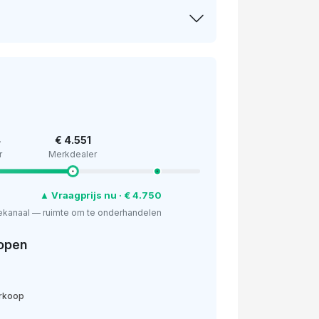
4
€ 4.551
r
Merkdealer
▲ Vraagprijs nu · € 4.750
ekanaal — ruimte om te onderhandelen
open
erkoop