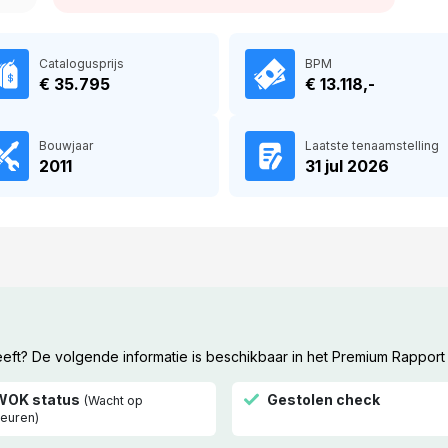
Catalogusprijs
BPM
€ 35.795
€ 13.118,-
Bouwjaar
Laatste tenaamstelling
2011
31 jul 2026
ft? De volgende informatie is beschikbaar in het Premium Rapport
WOK status
Gestolen check
(Wacht op
euren)