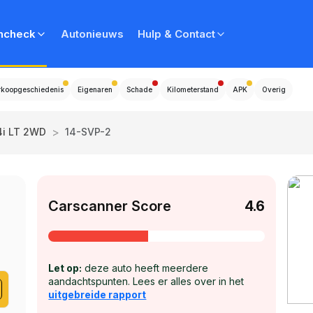
ncheck
Autonieuws
Hulp & Contact
rkoopgeschiedenis
Eigenaren
Schade
Kilometerstand
APK
Overig
>
4i LT 2WD
14-SVP-2
Carscanner Score
4.6
Let op:
deze auto heeft meerdere
aandachtspunten. Lees er alles over in het
uitgebreide rapport