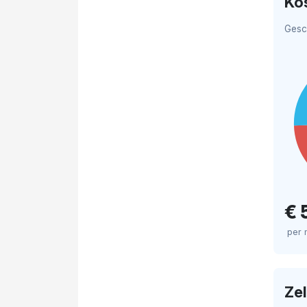
Ko
Gesc
€ 
per 
Ze