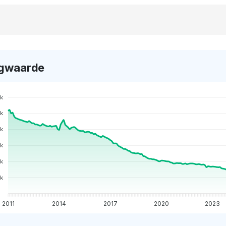
gwaarde
k
k
k
5k
0k
k
2011
2014
2017
2020
2023