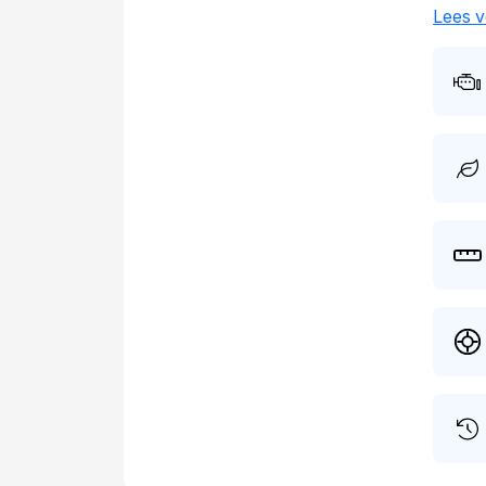
cilind
Lees v
2026 h
regist