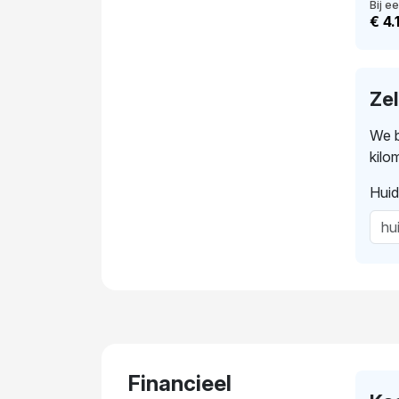
Bij ee
€ 4.
Ze
We b
kilo
Huid
Financieel