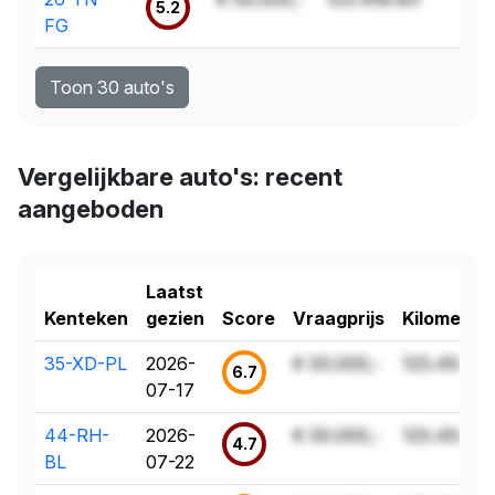
5.2
FG
Toon 30 auto's
Vergelijkbare auto's: recent
aangeboden
Laatst
Kenteken
gezien
Score
Vraagprijs
Kilometer
35-XD-PL
2026-
€ 00.000,-
123.456 k
6.7
07-17
44-RH-
2026-
€ 00.000,-
123.456 k
4.7
BL
07-22