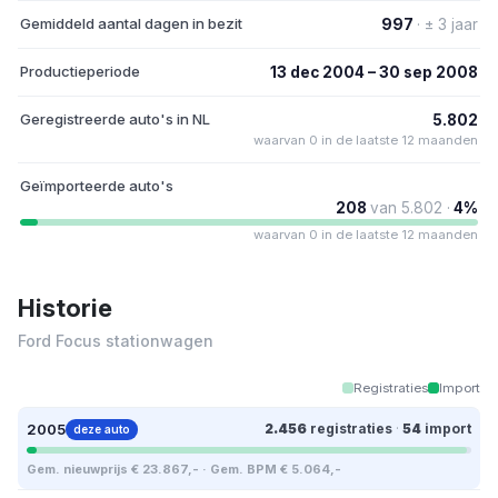
Gemiddeld aantal dagen in bezit
997
· ± 3 jaar
Productieperiode
13 dec 2004 – 30 sep 2008
Geregistreerde auto's in NL
5.802
waarvan 0 in de laatste 12 maanden
Geïmporteerde auto's
208
van 5.802 ·
4%
waarvan 0 in de laatste 12 maanden
Historie
Ford Focus stationwagen
Registraties
Import
2005
2.456
registraties
·
54
import
deze auto
Gem. nieuwprijs € 23.867,- · Gem. BPM € 5.064,-