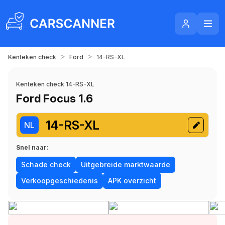
>
>
Kenteken check
Ford
14-RS-XL
Kenteken check 14-RS-XL
Ford Focus 1.6
14-RS-XL
NL
Snel naar:
Schade check
Uitgebreide marktwaarde
Verkoopgeschiedenis
APK overzicht