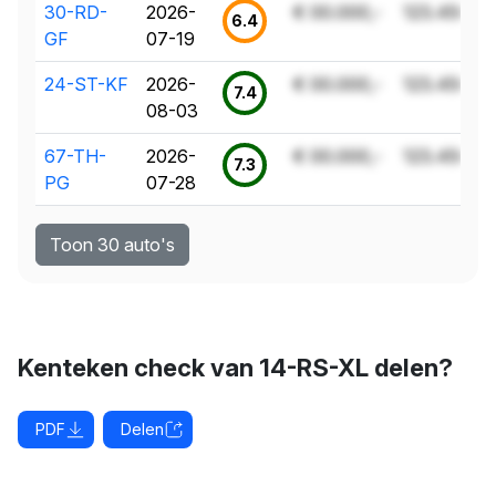
30-RD-
2026-
€ 00.000,-
123.456 k
6.4
GF
07-19
24-ST-KF
2026-
€ 00.000,-
123.456 k
7.4
08-03
67-TH-
2026-
€ 00.000,-
123.456 k
7.3
PG
07-28
Toon 30 auto's
Kenteken check van 14-RS-XL delen?
PDF
Delen