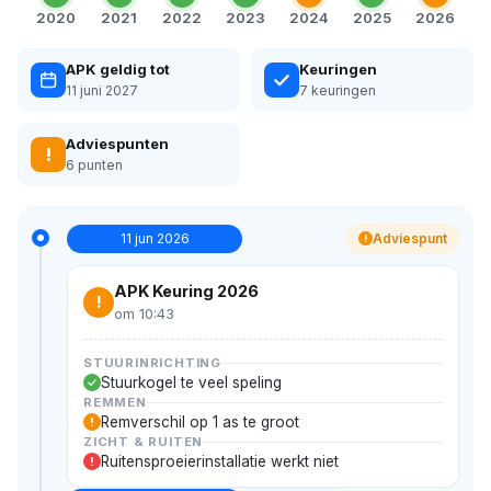
2020
2021
2022
2023
2024
2025
2026
APK geldig tot
Keuringen
11 juni 2027
7 keuringen
Adviespunten
!
6 punten
11 jun 2026
Adviespunt
!
APK Keuring 2026
!
om 10:43
STUURINRICHTING
Stuurkogel te veel speling
REMMEN
Remverschil op 1 as te groot
!
ZICHT & RUITEN
Ruitensproeierinstallatie werkt niet
!