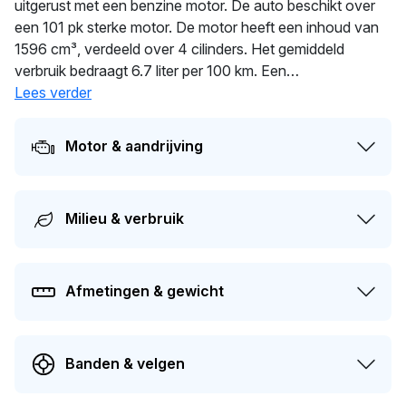
uitgerust met een benzine motor. De auto beschikt over
een 101 pk sterke motor. De motor heeft een inhoud van
1596 cm³, verdeeld over 4 cilinders. Het gemiddeld
verbruik bedraagt 6.7 liter per 100 km. Een
uitgebalanceerd gewicht van 1.277 kg voor optimale
Lees verder
prestaties. De laatste tenaamstelling van deze auto vond
plaats in 2026. De APK is geldig tot 11-06-2027. Dit
Motor & aandrijving
voertuig heeft 4 eigenaren gehad in het verleden. De
marktwaarde van deze auto wordt op dit moment
geschat op
€ 1.300
.
Milieu & verbruik
Afmetingen & gewicht
Banden & velgen