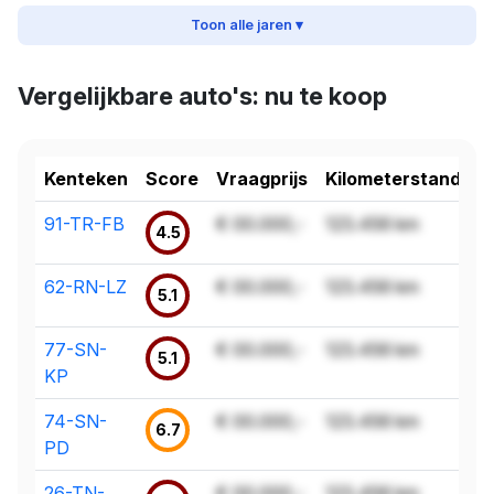
Toon alle jaren ▾
Vergelijkbare auto's: nu te koop
Kenteken
Score
Vraagprijs
Kilometerstand
91-TR-FB
€ 00.000,-
123.456 km
4.5
62-RN-LZ
€ 00.000,-
123.456 km
5.1
77-SN-
€ 00.000,-
123.456 km
5.1
KP
74-SN-
€ 00.000,-
123.456 km
6.7
PD
26-TN-
€ 00.000,-
123.456 km