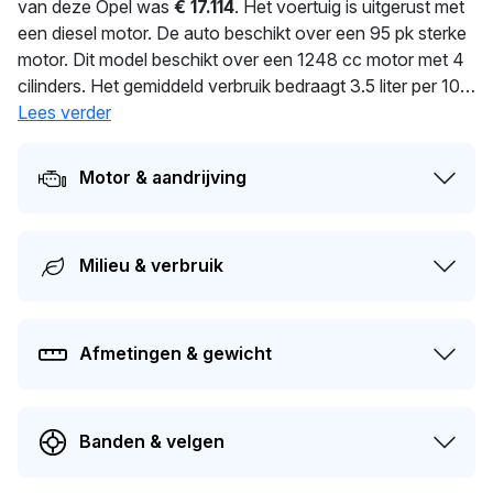
van deze Opel was
€ 17.114
. Het voertuig is uitgerust met
een diesel motor. De auto beschikt over een 95 pk sterke
motor. Dit model beschikt over een 1248 cc motor met 4
cilinders. Het gemiddeld verbruik bedraagt 3.5 liter per 100
km. Met een massa van 1.163 kg is deze auto solide
Lees verder
gebouwd. De auto wisselde in 2025 voor het laatst van
eigenaar. Dit voertuig moet over 240 dagen opnieuw
Motor & aandrijving
APK-gekeurd worden. De auto heeft sinds de registratie 3
keer van eigenaar gewisseld. De marktwaarde van deze
auto wordt op dit moment geschat op
€ 1.500
.
Milieu & verbruik
Afmetingen & gewicht
Banden & velgen