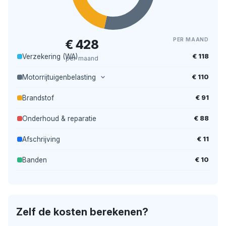
PER MAAND
€ 428
€ 118
Verzekering (WA)
per maand
€ 110
Motorrijtuigenbelasting
€ 91
Brandstof
€ 88
Onderhoud & reparatie
€ 11
Afschrijving
€ 10
Banden
Zelf de kosten berekenen?