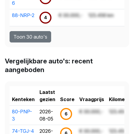
6
88-NRP-2
€ 00.000,-
123.456 km
4
Toon 30 auto's
Vergelijkbare auto's: recent
aangeboden
Laatst
Kenteken
gezien
Score
Vraagprijs
Kilometer
80-PNP-
2026-
€ 00.000,-
123.456 k
6
3
08-05
74-TGJ-4
2026-
€ 00.000,-
123.456 k
6