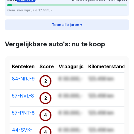
Gem. nieuwprijs € 17.553,-
Toon alle jaren ▾
Vergelijkbare auto's: nu te koop
Kenteken
Score
Vraagprijs
Kilometerstand
84-NRJ-9
€ 00.000,-
123.456 km
2
57-NVL-8
€ 00.000,-
123.456 km
2
57-PNT-8
€ 00.000,-
123.456 km
4
44-SVK-
€ 00.000,-
123.456 km
4