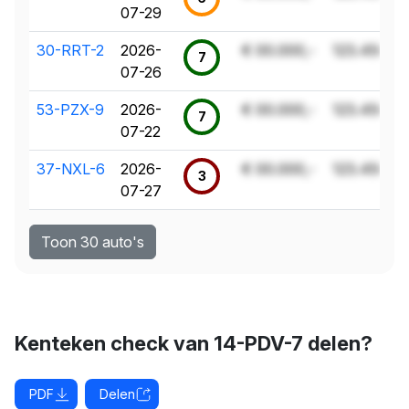
07-29
30-RRT-2
2026-
€ 00.000,-
123.456 k
7
07-26
53-PZX-9
2026-
€ 00.000,-
123.456 k
7
07-22
37-NXL-6
2026-
€ 00.000,-
123.456 k
3
07-27
Toon 30 auto's
Kenteken check van 14-PDV-7 delen?
PDF
Delen