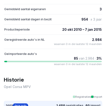
Gemiddeld aantal eigenaren
3
Gemiddeld aantal dagen in bezit
954
· ± 3 jaar
Productieperiode
20 okt 2010 – 7 jan 2015
Geregistreerde auto's in NL
2.984
waarvan 0 in de laatste 12 maanden
Geïmporteerde auto's
85
van 2.984 ·
3%
waarvan 0 in de laatste 12 maanden
Historie
Opel Corsa MPV
Registraties
Import
2011
1.486
registraties
·
60
import
deze auto