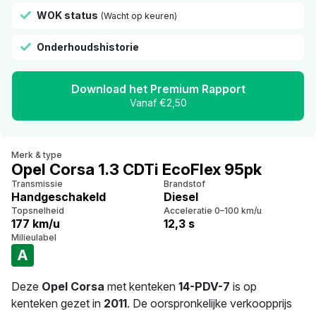
WOK status
(Wacht op keuren)
Onderhoudshistorie
Download het Premium Rapport
Vanaf €2,50
Merk & type
Opel Corsa 1.3 CDTi EcoFlex 95pk
Transmissie
Brandstof
Handgeschakeld
Diesel
Topsnelheid
Acceleratie 0–100 km/u
177 km/u
12,3 s
Milieulabel
A
Deze
Opel Corsa
met kenteken
14-PDV-7
is op
kenteken gezet in
2011
. De oorspronkelijke verkoopprijs