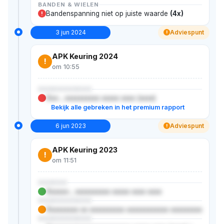
BANDEN & WIELEN
Bandenspanning niet op juiste waarde
(4x)
!
3 jun 2024
Adviespunt
!
APK Keuring 2024
!
om 10:55
XXXXXXXXXXX
Xxx-, xxxxxxxxxx xxxxx xxxx (xxxx)
Bekijk alle gebreken in het premium rapport
6 jun 2023
Adviespunt
!
APK Keuring 2023
!
om 11:51
XXXXXX
Xxxxxx-, xxxxxxxxxx xxxxx xxxx xxxx
XXXXXXXXXXX
Xxxxxxxxx xx xxxxxxxxxx xxxxxxxxxxxx xxxxxxxxx
XXXXXXXXXXX