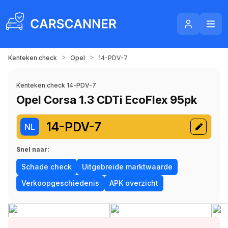
>
>
Kenteken check
Opel
14-PDV-7
Kenteken check 14-PDV-7
Opel Corsa 1.3 CDTi EcoFlex 95pk
14-PDV-7
NL
Snel naar:
Schade check
Uitgebreide marktwaarde
Verkoopgeschiedenis
APK overzicht