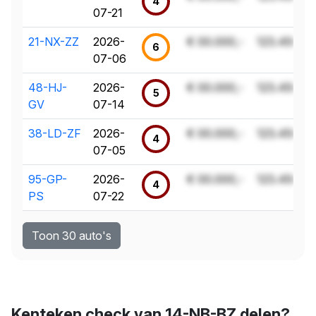
4
07-21
21-NX-ZZ
2026-
€ 00.000,-
123.456 k
6
07-06
48-HJ-
2026-
€ 00.000,-
123.456 k
5
GV
07-14
38-LD-ZF
2026-
€ 00.000,-
123.456 k
4
07-05
95-GP-
2026-
€ 00.000,-
123.456 k
4
PS
07-22
Toon 30 auto's
Kenteken check van 14-NB-BZ delen?