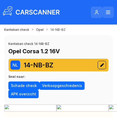
>
>
Kenteken check
Opel
14-NB-BZ
Kenteken check 14-NB-BZ
Opel Corsa 1.2 16V
14-NB-BZ
NL
Snel naar:
Schade check
Verkoopgeschiedenis
APK overzicht