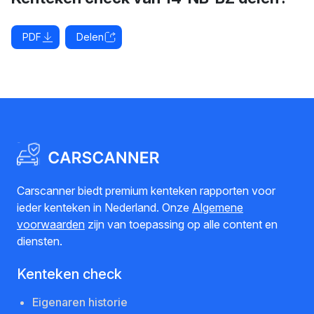
PDF
Delen
Carscanner biedt premium kenteken rapporten voor
ieder kenteken in Nederland. Onze
Algemene
voorwaarden
zijn van toepassing op alle content en
diensten.
Kenteken check
Eigenaren historie