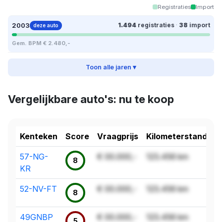
Registraties
Import
2003
1.494
registraties
·
38
import
deze auto
Gem. BPM € 2.480,-
Toon alle jaren ▾
Vergelijkbare auto's: nu te koop
Kenteken
Score
Vraagprijs
Kilometerstand
57-NG-
€ 00.000,-
123.456 km
8
KR
52-NV-FT
€ 00.000,-
123.456 km
8
49GNBP
€ 00.000,-
123.456 km
5