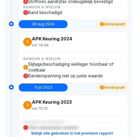
Stofhoes aandrijfas ondeugdelijk bevestigd
!
BANDEN & WIELEN
Band beschadigd
!
30 aug 2024
Adviespunt
!
APK Keuring 2024
!
om 14:08
BANDEN & WIELEN
Slijtage/beschadiging wiellager hoorbaar of
!
voelbaar
Bandenspanning niet op juiste waarde
!
11 jul 2023
Adviespunt
!
APK Keuring 2023
!
om 15:12
XXXXXX & XXXXXX
Xxxx xxxxxxxxxxx xxxxxxx
Bekijk alle gebreken in het premium rapport