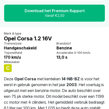
Download het Premium Rapport
Vanaf €2,50
Merk & type
Opel Corsa 1.2 16V
Transmissie
Brandstof
Handgeschakeld
Benzine
Topsnelheid
Acceleratie 0–100 km/u
170 km/u
13,0 s
Milieulabel
C
Deze
Opel Corsa
met kenteken
14-NB-BZ
is voor het
eerst in gebruik genomen in het jaar
2003
. Het voertuig is
uitgerust met een benzine motor. De auto beschikt over
een 75 pk sterke motor. Dit model beschikt over een 1199
cc motor met 4 cilinders. Het gemiddeld verbruik bedraagt
6.1 liter per 100 km. Met 1.035 kg biedt deze auto stabiliteit