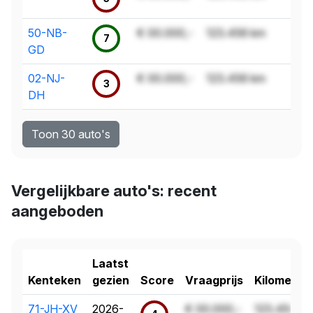
50-NB-
€ 00.000,-
123.456 km
7
GD
02-NJ-
€ 00.000,-
123.456 km
3
DH
Toon 30 auto's
Vergelijkbare auto's: recent
aangeboden
Laatst
Kenteken
gezien
Score
Vraagprijs
Kilometer
71-JH-XV
2026-
€ 00.000,-
123.456 k