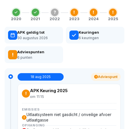
?
!
!
!
2020
2021
2022
2023
2024
2025
APK geldig tot
Keuringen
30 augustus 2026
6 keuringen
Adviespunten
!
6 punten
18 aug 2025
Adviespunt
!
APK Keuring 2025
!
om 11:15
EMISSIES
Uitlaatsysteem niet gasdicht / onveilige afvoer
!
uitlaatgasse
OPHANGING