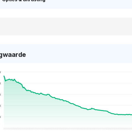
gwaarde
k
k
k
k
k