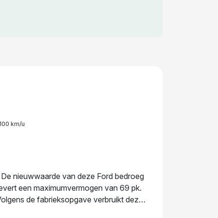
100 km/u
. De nieuwwaarde van deze Ford bedroeg
r levert een maximumvermogen van 69 pk.
Volgens de fabrieksopgave verbruikt deze
e laatste tenaamstelling van deze auto