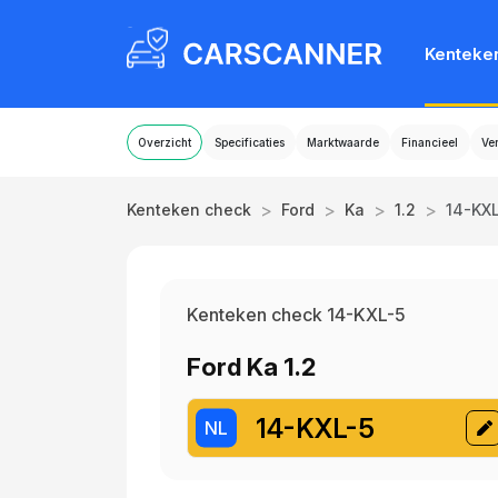
Kenteke
Overzicht
Specificaties
Marktwaarde
Financieel
Ve
>
>
>
>
Kenteken check
Ford
Ka
1.2
14-KX
Kenteken check 14-KXL-5
Ford Ka 1.2
14-KXL-5
NL