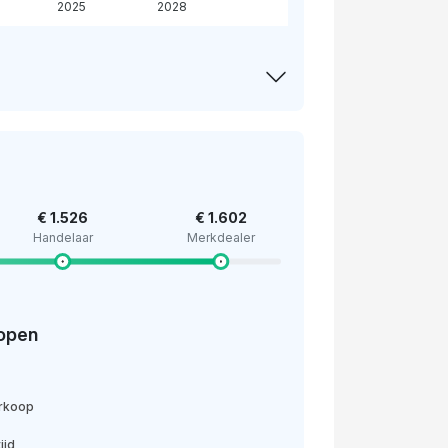
2025
2028
€ 1.526
€ 1.602
Handelaar
Merkdealer
open
erkoop
ijd