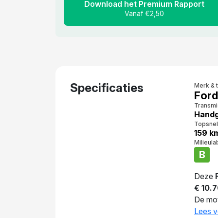
Download het Premium Rapport
Vanaf €2,50
Specificaties
Merk & 
Ford
Transmi
Handg
Topsnel
159 k
Milieula
B
Deze
€ 10.7
De mot
auto 5
Lees v