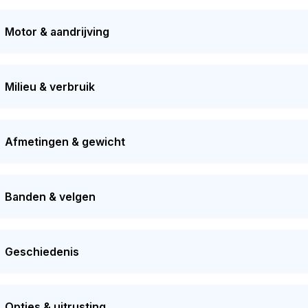
laats in 2025. Dit voertuig moet over 29 dagen opnieuw APK-
ratie 2 keer van eigenaar gewisseld. Dit model heeft momentee
Motor & aandrijving
Milieu & verbruik
Afmetingen & gewicht
Banden & velgen
Geschiedenis
Opties & uitrusting