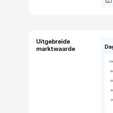
Uitgebreide
Da
marktwaarde
10
8
6
4
2