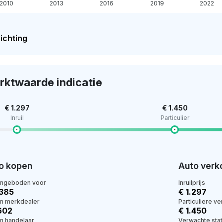
2010
2013
2016
2019
2022
ichting
rktwaarde indicatie
€ 1.297
€ 1.450
Inruil
Particulier
o kopen
Auto verk
angeboden voor
Inruilprijs
.385
€ 1.297
en merkdealer
Particuliere v
.602
€ 1.450
en handelaar
Verwachte stat