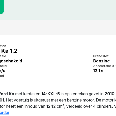
type
 Ka 1.2
ssie
Brandstof
eschakeld
Benzine
heid
Acceleratie 0–
m/u
13,1 s
bel
Ford Ka
met kenteken
14-KXL-5
is op kenteken gezet in
2010
01
. Het voertuig is uitgerust met een benzine motor. De moto
or heeft een inhoud van 1242 cm³, verdeeld over 4 cilinders. 
.1 l/100 km. Dankzij 940 kg ligt deze auto soepel op de weg. D
erder