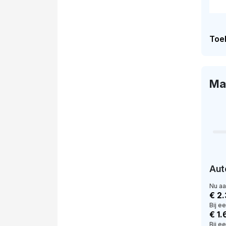
Toel
Ma
Aut
Nu a
€ 2
Bij e
€ 1
Bij e