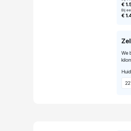
€ 1.
Bij ee
€ 1.
Ze
We b
kilo
Huid