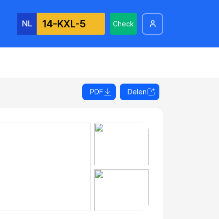
NL
Check
PDF
Delen