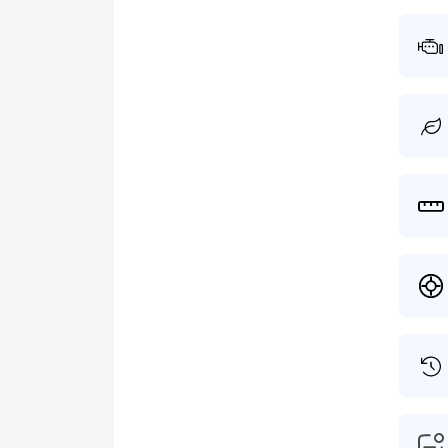
vond p
regist