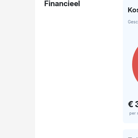
Financieel
Ko
Gesc
€ 
per